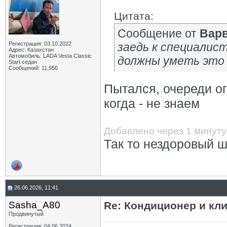
Цитата:
Сообщение от
Вар
Регистрация: 03.10.2022
заедь к специалис
Адрес: Казахстан
Автомобиль: LADA Vesta Classic
должны уметь это
Start седан
Сообщений: 11,956
Пытался, очереди ог
когда - не знаем
Добавлено через 1 минуту
Так то нездоровый 
26.06.2026, 11:41
Sasha_A80
Re: Кондиционер и кли
Продвинутый
Регистрация: 04.06.2024