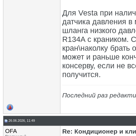
Для Vesta при нали
датчика давления в
шланга низкого дав
R134A с краником. С
кран\наколку брать 
может и раньше конч
консерву, если не в
получится.
Последний раз редакти
26.06.2026, 11:49
OFA
Re: Кондиционер и кли