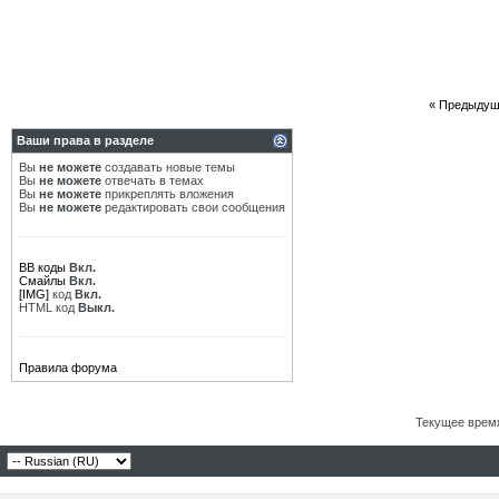
«
Предыдущ
Ваши права в разделе
Вы
не можете
создавать новые темы
Вы
не можете
отвечать в темах
Вы
не можете
прикреплять вложения
Вы
не можете
редактировать свои сообщения
BB коды
Вкл.
Смайлы
Вкл.
[IMG]
код
Вкл.
HTML код
Выкл.
Правила форума
Текущее врем