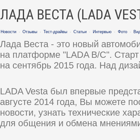
ЛАДА ВЕСТА (LADA VES
Новости
·
Отзывы
·
Тест-драйвы
·
Статьи
·
Интервью
·
Фото
·
Ви
Лада Веста - это новый автомо
на платформе "LADA B/C". Старт
на сентябрь 2015 года. Над диз
LADA Vesta был впервые предст
августе 2014 года, Вы можете п
новости, узнать технические ха
для общения и обмена мнениями