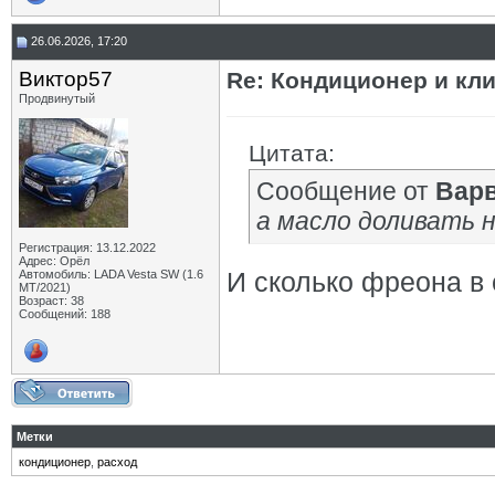
26.06.2026, 17:20
Виктор57
Re: Кондиционер и кли
Продвинутый
Цитата:
Сообщение от
Вар
а масло доливать 
Регистрация: 13.12.2022
Адрес: Орёл
И сколько фреона в 
Автомобиль: LADA Vesta SW (1.6
МТ/2021)
Возраст: 38
Сообщений: 188
Метки
кондиционер
,
расход