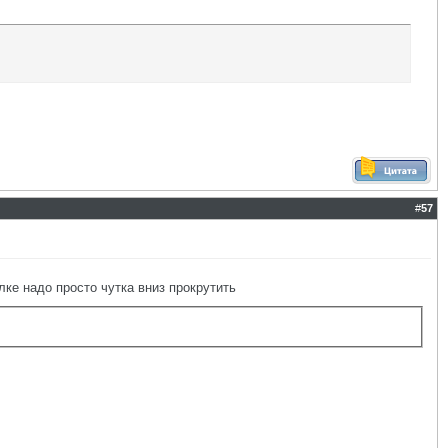
#
57
лке надо просто чутка вниз прокрутить