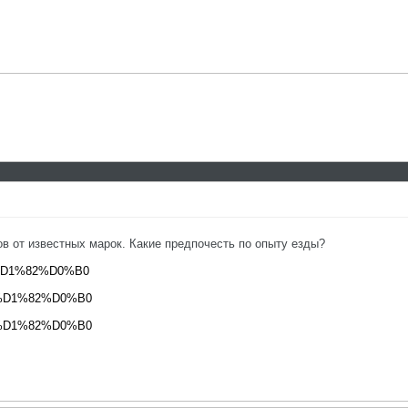
 от известных марок. Какие предпочесть по опыту езды?
..81%D1%82%D0%B0
..81%D1%82%D0%B0
..81%D1%82%D0%B0