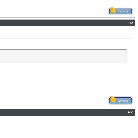
#
58
#
59