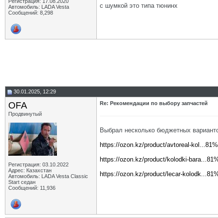
Регистрация: 17.08.2020
с шумкой это типа тюнинх
Автомобиль: LADA Vesta
Сообщений: 8,298
30.01.2025, 12:29
OFA
Re: Рекомендации по выбору запчастей
Продвинутый
Выбрал несколько бюджетных вариантов
https://ozon.kz/product/avtoreal-kol.
https://ozon.kz/product/kolodki-bara.
Регистрация: 03.10.2022
Адрес: Казахстан
https://ozon.kz/product/lecar-kolodk.
Автомобиль: LADA Vesta Classic
Start седан
Сообщений: 11,936