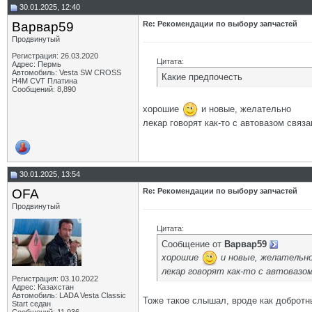
30.01.2025, 12:40
Варвар59
Re: Рекомендации по выбору запчастей
Продвинутый
Регистрация: 26.03.2020
Цитата:
Адрес: Пермь
Автомобиль: Vesta SW CROSS
Какие предпочесть
H4M CVT Платина
Сообщений: 8,890
хорошие
и новые, желательно
лекар говорят как-то с автовазом связ
30.01.2025, 13:54
OFA
Re: Рекомендации по выбору запчастей
Продвинутый
Цитата:
Сообщение от
Варвар59
хорошие
и новые, желательн
лекар говорят как-то с автовазо
Регистрация: 03.10.2022
Адрес: Казахстан
Автомобиль: LADA Vesta Classic
Тоже такое слышал, вроде как добротны
Start седан