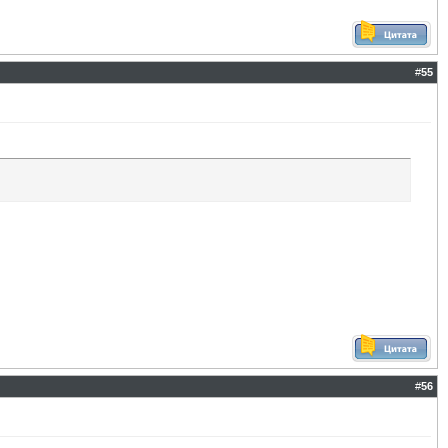
#
55
#
56