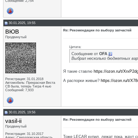
Сообщений: 2,754
30.01.2025, 19:55
ВЮВ
Re: Рекомендации по выбору запчастей
Продвинутый
Цитата:
Сообщение от
OFA
Выбрал несколько бюджетных вар
Я такие ставлю
https://ozon.ru/t/XrxP2d
Регистрация: 31.01.2018
А распорки живые?
https://ozon.ru/t/X
Автомобиль: Прекрасная Веста
СВ была, теперь Тигра 4 нью
Сообщений: 7,933
30.01.2025, 19:56
vasil-ii
Re: Рекомендации по выбору запчастей
Продвинутый
Регистрация: 31.10.2017
Тоже LECAR купил, лежат пока, ждут сво
Адрес: Свердловская область