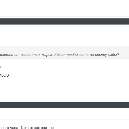
иантов от известных марок. Какие предпочесть по опыту езды?
g
7846QB
его часа. Так что как они - хз.