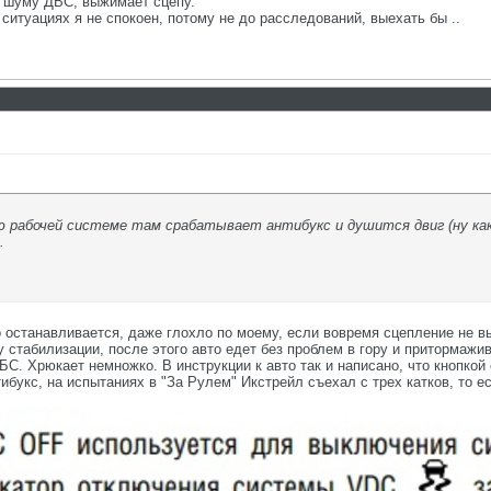
по шуму ДВС, выжимает сцепу.
 ситуациях я не спокоен, потому не до расследований, выехать бы ..
ю рабочей системе там срабатывает антибукс и душится двиг (ну как
.
упо останавливается, даже глохло по моему, если вовремя сцепление не
 стабилизации, после этого авто едет без проблем в гору и притормажи
С. Хрюкает немножко. В инструкции к авто так и написано, что кнопкой
ибукс, на испытаниях в "За Рулем" Икстрейл съехал с трех катков, то 