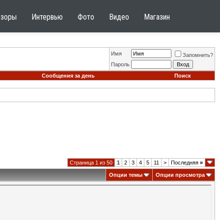
бзоры
Интервью
Фото
Видео
Магазин
Имя
Запомнить?
Пароль
Сообщения за день
Поиск
Страница 1 из 50
1
2
3
4
5
11
>
Последняя
»
Опции темы
Опции просмотра