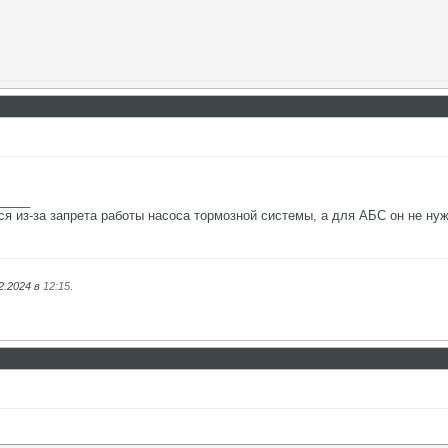
_____
я из-за запрета работы насоса тормозной системы, а для АБС он не ну
2.2024 в
12:15
.