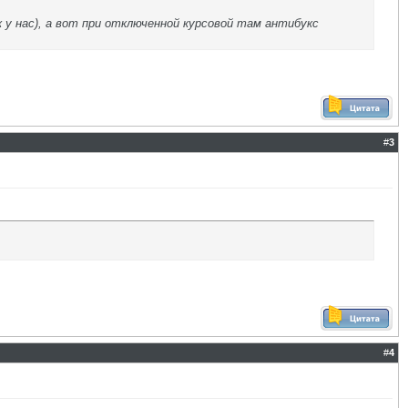
 у нас), а вот при отключенной курсовой там антибукс
#
3
#
4