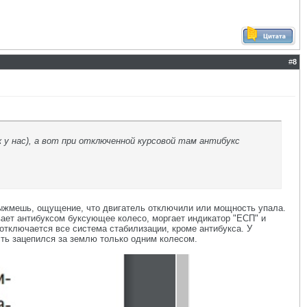
#
8
 у нас), а вот при отключенной курсовой там антибукс
 выжмешь, ощущение, что двигатель отключили или мощность упала.
вает антибуксом буксующее колесо, моргает индикатор "ЕСП" и
 отключается все система стабилизации, кроме антибукса. У
есть зацепился за землю только одним колесом.