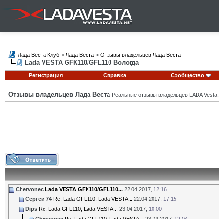
Лада Веста Клуб
>
Лада Веста
>
Отзывы владельцев Лада Веста
Lada VESTA GFК110/GFL110 Вологда
Регистрация
Справка
Сообщество
Отзывы владельцев Лада Веста
Реальные отзывы владельцев LADA Vesta.
Chervonec
Lada VESTA GFК110/GFL110...
22.04.2017,
12:16
Сергей 74
Re: Lada GFL110, Lada VESTA...
22.04.2017,
17:15
Dips
Re: Lada GFL110, Lada VESTA...
23.04.2017,
10:00
Chervonec
Re: Lada GFL110, Lada VESTA...
23.04.2017,
12:04