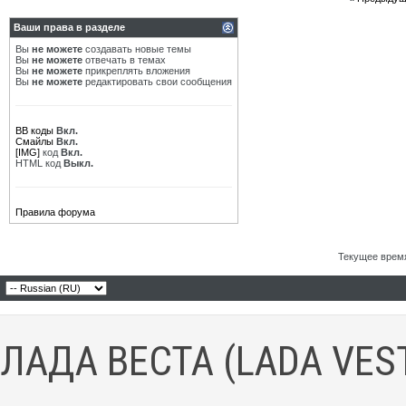
Ваши права в разделе
Вы
не можете
создавать новые темы
Вы
не можете
отвечать в темах
Вы
не можете
прикреплять вложения
Вы
не можете
редактировать свои сообщения
BB коды
Вкл.
Смайлы
Вкл.
[IMG]
код
Вкл.
HTML код
Выкл.
Правила форума
Текущее врем
ЛАДА ВЕСТА (LADA VES