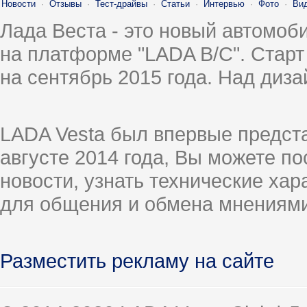
Новости
·
Отзывы
·
Тест-драйвы
·
Статьи
·
Интервью
·
Фото
·
Ви
Лада Веста - это новый автомо
на платформе "LADA B/C". Старт
на сентябрь 2015 года. Над диз
LADA Vesta был впервые предст
августе 2014 года, Вы можете п
новости, узнать технические ха
для общения и обмена мнениями
Разместить рекламу на сайте