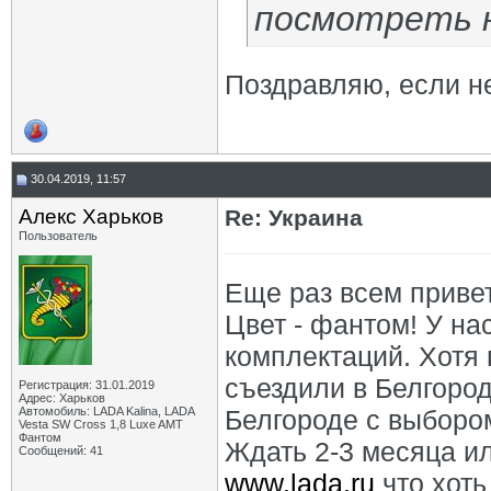
посмотреть н
Поздравляю, если не
30.04.2019, 11:57
Алекс Харьков
Re: Украина
Пользователь
Еще раз всем приве
Цвет - фантом! У нас
комплектаций. Хотя 
съездили в Белгород
Регистрация: 31.01.2019
Адрес: Харьков
Автомобиль: LADA Kalina, LADA
Белгороде с выборо
Vesta SW Cross 1,8 Luxe AMT
Фантом
Ждать 2-3 месяца ил
Сообщений: 41
www.lada.ru
что хоть