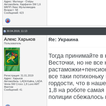
Адрес: Мытищи - Озёры
Автомобиль: Карфаген SW 1,6
МКПП Люкс Мультимедиа
Возраст: 58
Сообщений: 423
30.04.2019, 11:13
Алекс Харьков
Re: Украина
Пользователь
Тогда принимайте в к
Весточки, но не все
растаможки+пенсион
все таки потихоньку
Регистрация: 31.01.2019
Адрес: Харьков
Автомобиль: LADA Kalina, LADA
гордости, что в наш
Vesta SW Cross 1,8 Luxe AMT
Фантом
1,8 на роботе сама
Сообщений: 41
полиции сбежалось п