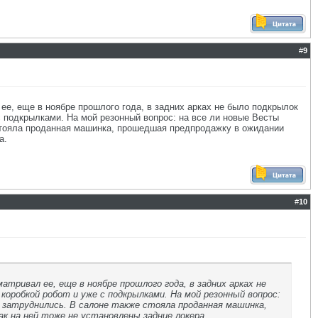
#
9
ее, еще в ноябре прошлого года, в задних арках не было подкрылок
с подкрылками. На мой резонный вопрос: на все ли новые Весты
 стояла проданная машинка, прошедшая предпродажку в ожидании
а.
#
10
тривал ее, еще в ноябре прошлого года, в задних арках не
коробкой робот и уже с подкрылками. На мой резонный вопрос:
 затруднились. В салоне также стояла проданная машинка,
ак на ней тоже не установлены задние локера.