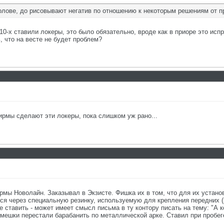
голове, до рисовывают негатив по отношению к некоторым решениям от п
и 10-х ставили локеры, это было обязательно, вроде как в приоре это исп
ь, что на весте не будет проблем?
рмы сделают эти локеры, пока слишком уж рано...
мы Новолайн. Заказывал в Экзисте. Фишка их в том, что для их установ
ся через специальную резинку, используемую для крепления передних (
е ставить - может имеет смысл письма в ту контору писать на тему: "А 
амешки перестали барабанить по металлической арке. Ставил при пробег