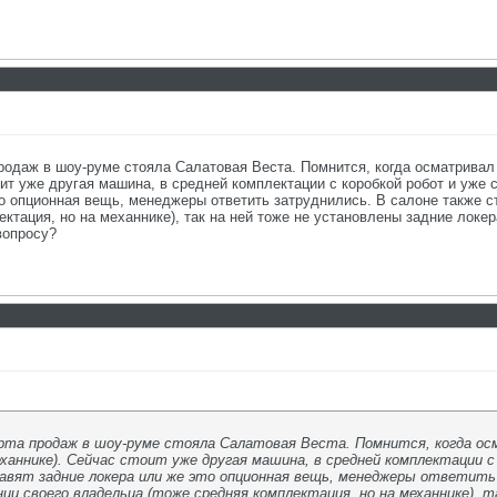
продаж в шоу-руме стояла Салатовая Веста. Помнится, когда осматривал 
оит уже другая машина, в средней комплектации с коробкой робот и уже 
то опционная вещь, менеджеры ответить затруднились. В салоне также
ктация, но на механнике), так на ней тоже не установлены задние локер
вопросу?
рта продаж в шоу-руме стояла Салатовая Веста. Помнится, когда осма
ханнике). Сейчас стоит уже другая машина, в средней комплектации с 
авят задние локера или же это опционная вещь, менеджеры ответить
и своего владельца (тоже средняя комплектация, но на механнике), т