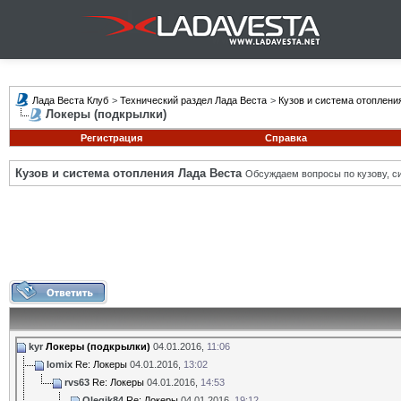
Лада Веста Клуб
>
Технический раздел Лада Веста
>
Кузов и система отоплени
Локеры (подкрылки)
Регистрация
Справка
Кузов и система отопления Лада Веста
Обсуждаем вопросы по кузову, си
kyr
Локеры (подкрылки)
04.01.2016,
11:06
lomix
Re: Локеры
04.01.2016,
13:02
rvs63
Re: Локеры
04.01.2016,
14:53
Olegik84
Re: Локеры
04.01.2016,
19:12