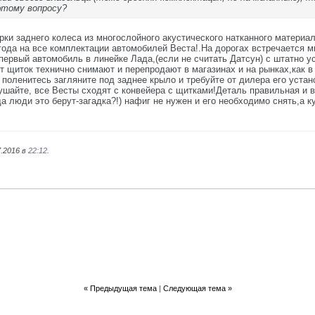
этому вопросу?
рки заднего колеса из многослойного акустического натканного материал
года на все комплектации автомобилей Веста!.На дорогах встречается м
первый автомобиль в линейке Лада,(если не считать Датсун) с штатно у
от щиток технично снимают и перепродают в магазинах и на рынках,как 
 поленитесь загляните под заднее крыло и требуйте от дилера его устан
ушайте, все Весты сходят с конвейера с щитками!Деталь правильная и в
да люди это берут-загадка?!) нафиг не нужен и его необходимо снять,а к
7.2016 в
22:12
.
«
Предыдущая тема
|
Следующая тема
»