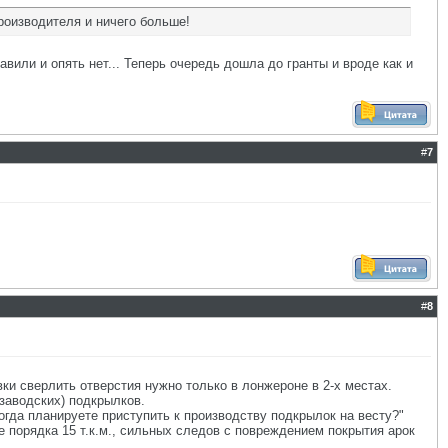
роизводителя и ничего больше!
равили и опять нет... Теперь очередь дошла до гранты и вроде как и
#
7
#
8
ки сверлить отверстия нужно только в лонжероне в 2-х местах.
заводских) подкрылков.
когда планируете приступить к производству подкрылок на весту?"
е порядка 15 т.к.м., сильных следов с повреждением покрытия арок