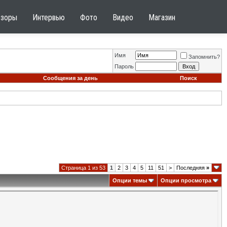
бзоры
Интервью
Фото
Видео
Магазин
Имя
Запомнить?
Пароль
Сообщения за день
Поиск
Страница 1 из 53
1
2
3
4
5
11
51
>
Последняя
»
Опции темы
Опции просмотра