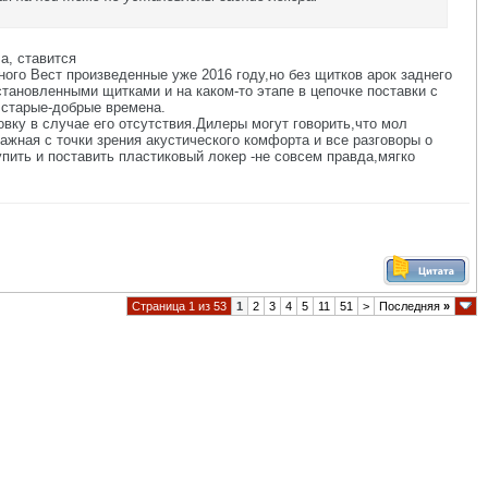
а, ставится
ного Вест произведенные уже 2016 году,но без щитков арок заднего
становленными щитками и на каком-то этапе в цепочке поставки с
в старые-добрые времена.
овку в случае его отсутствия.Дилеры могут говорить,что мол
ажная с точки зрения акустического комфорта и все разговоры о
упить и поставить пластиковый локер -не совсем правда,мягко
Страница 1 из 53
1
2
3
4
5
11
51
>
Последняя
»