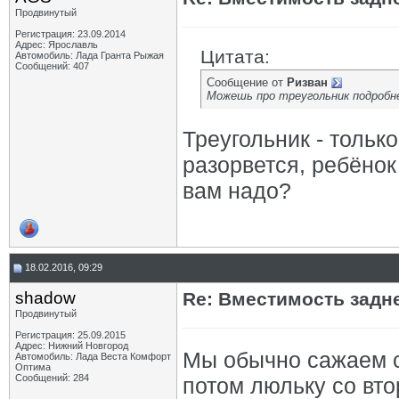
Продвинутый
dema
Re: Задние сидения
06.03.2017,
15:37
Регистрация: 23.09.2014
Phantom70
Re: Задние сидения
07.03.2017,
05:45
Адрес: Ярославль
Цитата:
dema
Re: Задние сидения
07.03.2017,
10:21
Автомобиль: Лада Гранта Рыжая
Сообщений: 407
Дмитрий_Воронеж
Re: Задние сидения
07.03.2017,
05:34
Сообщение от
Ризван
bvk
Как снять заднее сиденье, а...
12.03.2017,
15:30
Можешь про треугольник подробне
Dips
Re: Как снять заднее сиденье,...
12.03.2017,
15:36
bvk
Re: Как снять заднее сиденье,...
12.03.2017,
15:46
Треугольник - тольк
np-3821195
Re: Как снять заднее сиденье,...
15.03.2017,
16:20
разорвется, ребёно
Dips
Re: Как снять заднее сиденье,...
15.03.2017,
16:43
dema
Re: Как снять заднее сиденье,...
15.03.2017,
16:45
вам надо?
Dips
Re: Как снять заднее сиденье,...
15.03.2017,
17:24
np-3821195
Re: Как снять заднее сиденье,...
15.03.2017,
19:46
np-3821195
Re: Задние сидения
15.03.2017,
16:14
dema
Re: Задние сидения
15.03.2017,
16:33
dmitrraz
Re: Задние сидения
09.04.2017,
16:11
18.02.2016, 09:29
Dips
Re: Задние сидения
09.04.2017,
16:47
shadow
Re: Вместимость задн
dmitrraz
Re: Задние сидения
09.04.2017,
17:07
Продвинутый
np-3821195
Re: Задние сидения
09.04.2017,
19:00
Регистрация: 25.09.2015
dmitrraz
Re: Задние сидения
09.04.2017,
19:30
Адрес: Нижний Новгород
Мы обычно сажаем ст
TOSJ
Re: Задние сидения
09.04.2017,
19:54
Автомобиль: Лада Веста Комфорт
Оптима
np-3821195
Re: Задние сидения
09.04.2017,
20:38
Сообщений: 284
потом люльку со вто
TOSJ
Re: Задние сидения
09.04.2017,
21:52