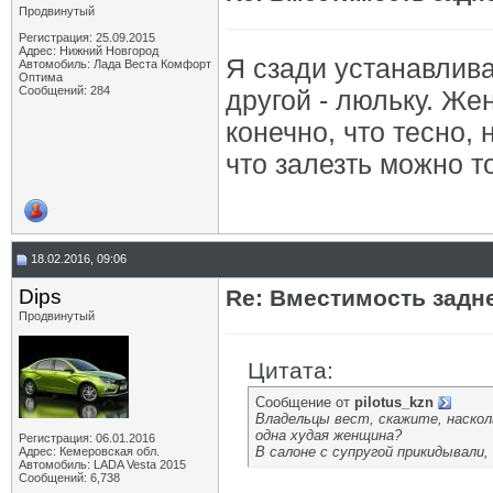
Продвинутый
Pol
Re: Вместимость заднего дивана
24.03.2016,
19:55
Ризван
Re: Вместимость заднего дивана
24.03.2016,
20:02
Регистрация: 25.09.2015
Адрес: Нижний Новгород
Pol
Re: Задние сидения
24.03.2016,
17:56
Я сзади устанавлива
Автомобиль: Лада Веста Комфорт
Оптима
Dips
Re: Задние сидения
24.03.2016,
18:08
Сообщений: 284
другой - люльку. Ж
tolyas3
Re: Задние сидения
25.03.2016,
00:49
diman1021
Re: Задние сидения
25.03.2016,
06:52
конечно, что тесно, 
Ризван
Re: Задние сидения
25.03.2016,
08:49
что залезть можно 
vyruz
Re: Вместимость заднего дивана
29.03.2016,
10:20
smsm
Re: Задние сидения
29.03.2016,
12:46
Dips
Re: Задние сидения
29.03.2016,
13:32
smsm
Re: Задние сидения
29.03.2016,
13:42
rsl
Re: Задние сидения
20.04.2016,
23:15
18.02.2016, 09:06
Pawel
Re: Задние сидения
21.04.2016,
06:52
Dips
Re: Вместимость задн
Сергей1988
Re: Задние сидения
17.07.2016,
22:49
Продвинутый
Дмитрий_Воронеж
Re: Задние сидения
18.07.2016,
02:38
Сергей1988
Re: Задние сидения
18.07.2016,
08:25
Phantom70
Re: Задние сидения
18.07.2016,
05:03
Цитата:
Shakadelic
Re: Задние сидения
18.08.2016,
10:44
Сообщение от
pilotus_kzn
nikVL
Re: Задние сидения
18.08.2016,
11:13
Владельцы вест, скажите, наскол
PhAn
Re: Задние сидения
06.09.2016,
12:14
одна худая женщина?
Регистрация: 06.01.2016
В салоне с супругой прикидывали
Адрес: Кемеровская обл.
dema
Re: Задние сидения
06.09.2016,
12:37
Автомобиль: LADA Vesta 2015
Ризван
Re: Задние сидения
06.09.2016,
12:43
Сообщений: 6,738