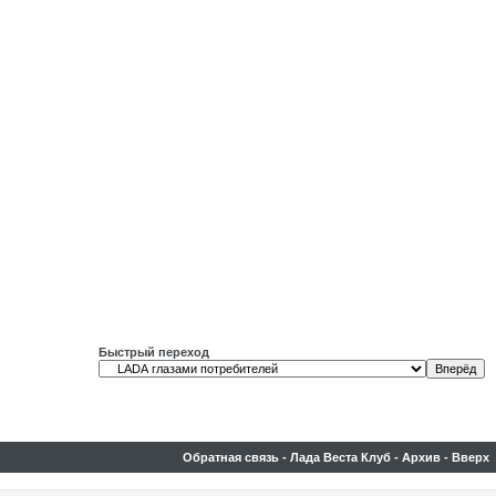
Быстрый переход
Обратная связь
-
Лада Веста Клуб
-
Архив
-
Вверх