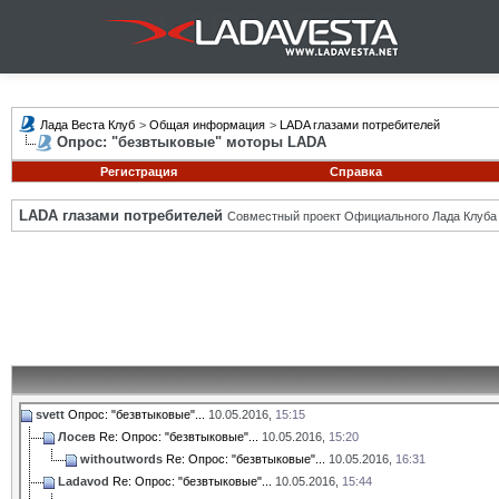
Лада Веста Клуб
>
Общая информация
>
LADA глазами потребителей
Опрос: "безвтыковые" моторы LADA
Регистрация
Справка
LADA глазами потребителей
Совместный проект Официального Лада Клуба
svett
Опрос: "безвтыковые"...
10.05.2016,
15:15
Лосев
Re: Опрос: "безвтыковые"...
10.05.2016,
15:20
withoutwords
Re: Опрос: "безвтыковые"...
10.05.2016,
16:31
Ladavod
Re: Опрос: "безвтыковые"...
10.05.2016,
15:44