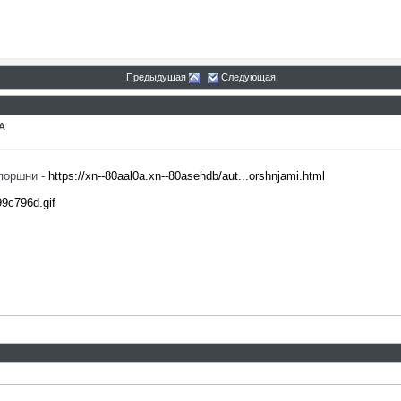
Предыдущая
Следующая
A
 поршни -
https://xn--80aal0a.xn--80asehdb/aut...orshnjami.html
99c796d.gif