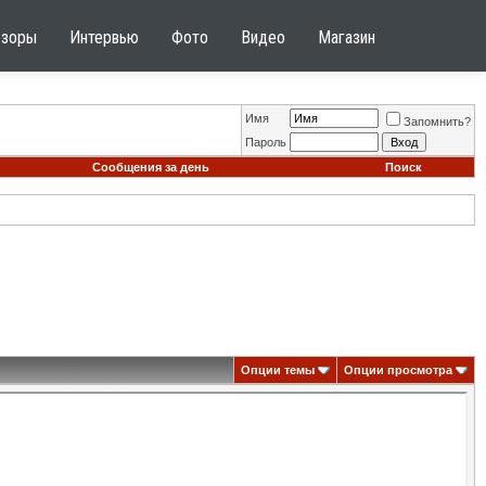
бзоры
Интервью
Фото
Видео
Магазин
Имя
Запомнить?
Пароль
Сообщения за день
Поиск
Опции темы
Опции просмотра