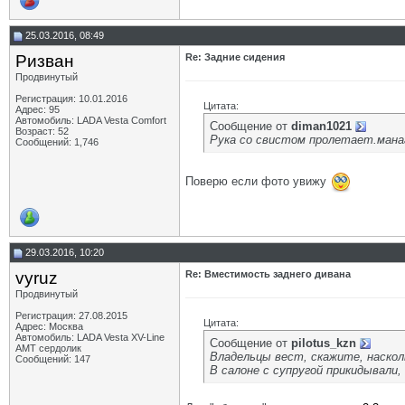
25.03.2016, 08:49
Ризван
Re: Задние сидения
Продвинутый
Регистрация: 10.01.2016
Цитата:
Адрес: 95
Автомобиль: LADA Vesta Сomfort
Сообщение от
diman1021
Возраст: 52
Рука со свистом пролетает.манаге
Сообщений: 1,746
Поверю если фото увижу
29.03.2016, 10:20
vyruz
Re: Вместимость заднего дивана
Продвинутый
Регистрация: 27.08.2015
Цитата:
Адрес: Москва
Автомобиль: LADA Vesta XV-Line
Сообщение от
pilotus_kzn
AMT сердолик
Владельцы вест, скажите, наскол
Сообщений: 147
В салоне с супругой прикидывали