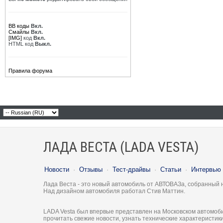
BB коды
Вкл.
Смайлы
Вкл.
[IMG]
код
Вкл.
HTML код
Выкл.
Правила форума
ЛАДА ВЕСТА (LADA VESTA)
Новости
·
Отзывы
·
Тест-драйвы
·
Статьи
·
Интервью
Лада Веста - это новый автомобиль от АВТОВАЗа, собранный 
Над дизайном автомобиля работал Стив Маттин.
LADA Vesta был впервые представлен на Московском автомоби
прочитать свежие новости, узнать технические характеристи