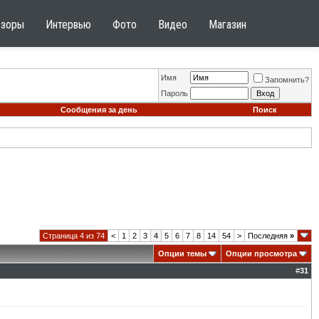
бзоры
Интервью
Фото
Видео
Магазин
Имя
Запомнить?
Пароль
Сообщения за день
Поиск
Страница 4 из 74
<
1
2
3
4
5
6
7
8
14
54
>
Последняя
»
Опции темы
Опции просмотра
#
31