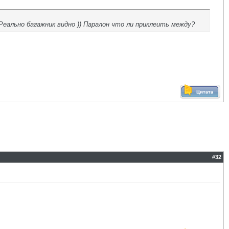
еально багажник видно )) Паралон что ли приклеить между?
#
32