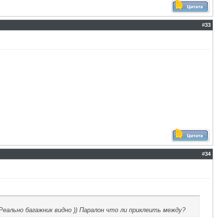
#
33
#
34
еально багажник видно )) Паралон что ли приклеить между?