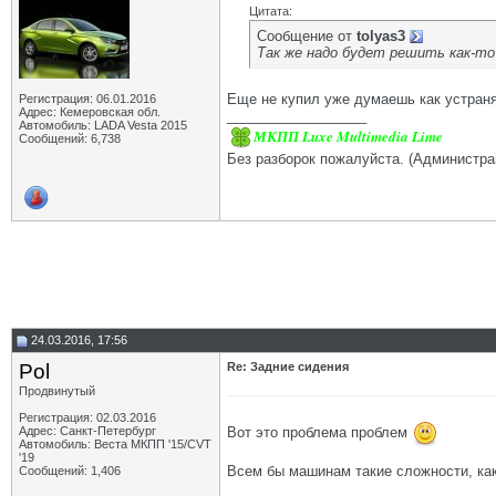
Цитата:
Сообщение от
tolyas3
Так же надо будет решить как-то
Еще не купил уже думаешь как устранят
Регистрация: 06.01.2016
Адрес: Кемеровская обл.
__________________
Автомобиль: LADA Vesta 2015
МКПП Luxe Multimedia Lime
Сообщений: 6,738
Без разборок пожалуйста. (Администра
24.03.2016, 17:56
Pol
Re: Задние сидения
Продвинутый
Регистрация: 02.03.2016
Вот это проблема проблем
Адрес: Санкт-Петербург
Автомобиль: Веста МКПП '15/CVT
'19
Всем бы машинам такие сложности, как
Сообщений: 1,406