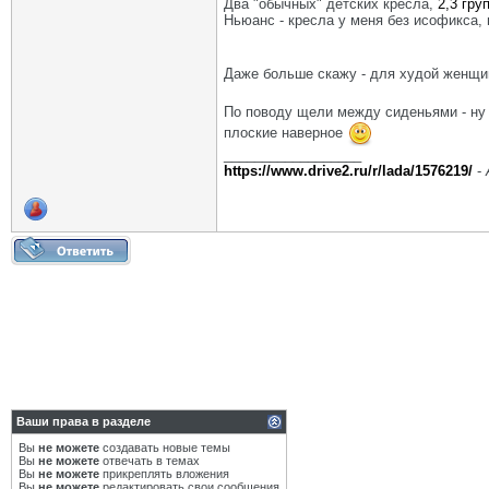
Два "обычных" детских кресла,
2,3 гру
Ньюанс - кресла у меня без исофикса,
Даже больше скажу - для худой женщи
По поводу щели между сиденьями - ну ч
плоские наверное
__________________
https://www.drive2.ru/r/lada/1576219/
-
Ваши права в разделе
Вы
не можете
создавать новые темы
Вы
не можете
отвечать в темах
Вы
не можете
прикреплять вложения
Вы
не можете
редактировать свои сообщения