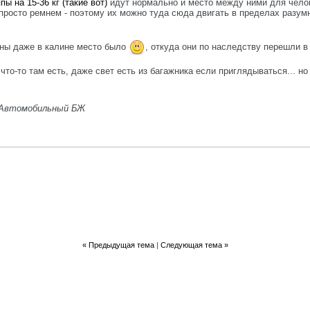
ппы на 15-36 кг (такие вот)
идут нормально и место между ними для челов
 просто ремнем - поэтому их можно туда сюда двигать в пределах разумн
ны даже в калине место было
, откуда они по наследству перешли в
то-то там есть, даже свет есть из багажника если приглядываться... но 
Автомобильный БЖ
«
Предыдущая тема
|
Следующая тема
»