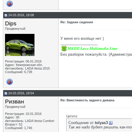
24.03.2016, 18:08
Dips
Re: Задние сидения
Продвинутый
У меня его вообще нет )
__________________
МКПП Luxe Multimedia Lime
Без разборок пожалуйста. (Администра
Регистрация: 06.01.2016
Адрес: Кемеровская обл.
Автомобиль: LADA Vesta 2015
Сообщений: 6,738
24.03.2016, 18:54
Ризван
Re: Вместимость заднего дивана
Продвинутый
Регистрация: 10.01.2016
Цитата:
Адрес: 95
Автомобиль: LADA Vesta Сomfort
Сообщение от
tolyas3
Возраст: 52
Так же надо будет решить как-то
Сообщений: 1,746