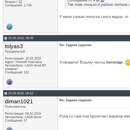
Сообщение от
Pol
Возраст: 52
Так там только в районе петель 
Сообщений: 1,746
У меня тонкая полоска света видна, от
25.03.2016, 00:49
tolyas3
Re: Задние сидения
Продвинутый
Регистрация: 16.03.2016
Уговорили! Возьму чехлы
потолще
.
Адрес: Нижний Новгород
Автомобиль: LADA Vesta MT
комфорт
Сообщений: 102
25.03.2016, 06:52
diman1021
Re: Задние сидения
Пользователь
Регистрация: 06.02.2016
Рука со свистом пролетает.манагер вче
Автомобиль: LADA Vesta
Сообщений: 57