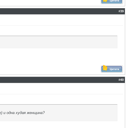
#
39
#
40
е) и одна худая женщина?