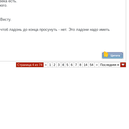
ека есть.
ого.
 Весту.
чтоб ладонь до конца просунуть - нет. Это ладони надо иметь
Страница 4 из 74
<
1
2
3
4
5
6
7
8
14
54
>
Последняя
»