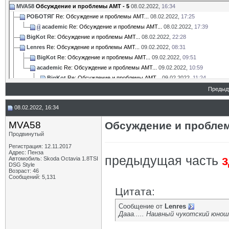
MVA58
Обсуждение и проблемы АМТ - 5
08.02.2022,
16:34
РОБОТЯГ
Re: Обсуждение и проблемы АМТ...
08.02.2022,
17:25
academic
Re: Обсуждение и проблемы АМТ...
08.02.2022,
17:39
BigKot
Re: Обсуждение и проблемы АМТ...
08.02.2022,
22:28
Lenres
Re: Обсуждение и проблемы АМТ...
09.02.2022,
08:31
BigKot
Re: Обсуждение и проблемы АМТ...
09.02.2022,
09:51
academic
Re: Обсуждение и проблемы АМТ...
09.02.2022,
10:59
BigKot
Re: Обсуждение и проблемы АМТ...
09.02.2022,
11:24
academic
Re: Обсуждение и проблемы АМТ...
09.02.2022,
11:48
Предыд
Дополнительные ответы в подтемах
08.02.2022, 16:34
academic
Re: Обсуждение и проблемы АМТ...
09.02.2022,
21:26
РОБОТЯГ
Re: Обсуждение и проблемы АМТ...
10.02.2022,
22:22
MVA58
Обсуждение и проблем
MVA58
Re: Обсуждение и проблемы АМТ...
11.02.2022,
02:04
Продвинутый
РОБОТЯГ
Re: Обсуждение и проблемы АМТ...
11.02.2022,
09:02
Регистрация: 12.11.2017
MVA58
Re: Обсуждение и проблемы АМТ...
11.02.2022,
10:43
Адрес: Пенза
предыдущая часть
Автомобиль: Skoda Octavia 1.8TSI
academic
Re: Обсуждение и проблемы АМТ...
11.02.2022,
11:33
DSG Style
MVA58
Re: Обсуждение и проблемы АМТ...
11.02.2022,
15:01
Возраст: 46
Сообщений: 5,131
academic
Re: Обсуждение и проблемы АМТ...
11.02.2022,
22:12
Цитата:
РОБОТЯГ
Re: Обсуждение и проблемы АМТ...
11.02.2022,
23:54
MVA58
Re: Обсуждение и проблемы АМТ...
12.02.2022,
00:35
Сообщение от
Lenres
Дополнительные ответы в подтемах
Дааа..... Наивный чукотский юноша
Parenek
Re: Обсуждение и проблемы АМТ...
09.02.2022,
22:12