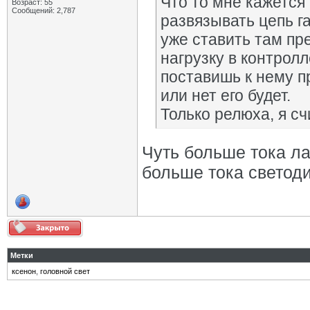
Что то мне кажется 
Возраст: 55
Сообщений: 2,787
развязывать цепь г
уже ставить там пр
нагрузку в контрол
поставишь к нему п
или нет его будет.
Только релюха, я сч
Чуть больше тока ла
больше тока светод
Метки
ксенон
,
головной свет