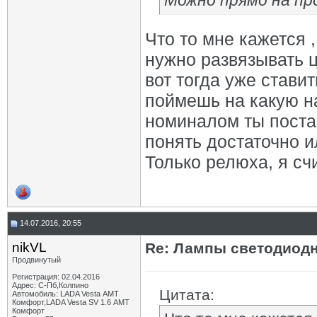
Можно прямо на пр
Что то мне кажется 
нужно развязывать ц
вот тогда уже ставит
поймешь на какую на
номиналом ты постав
понять достаточно ил
Только релюха, я сч
14.07.2016, 20:55
nikVL
Re: Лампы светодиодн
Продвинутый
Регистрация: 02.04.2016
Адрес: С-Пб,Колпино
Цитата:
Автомобиль: LADA Vesta АМТ
Комфорт,LADA Vesta SV 1.6 АМТ
Комфорт