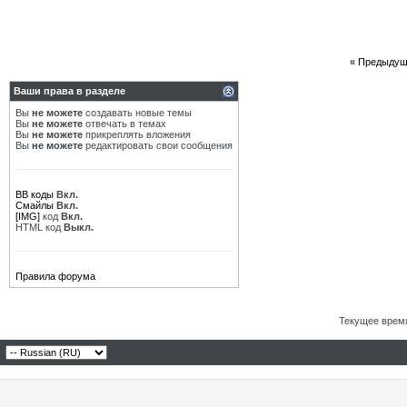
«
Предыдущ
Ваши права в разделе
Вы
не можете
создавать новые темы
Вы
не можете
отвечать в темах
Вы
не можете
прикреплять вложения
Вы
не можете
редактировать свои сообщения
BB коды
Вкл.
Смайлы
Вкл.
[IMG]
код
Вкл.
HTML код
Выкл.
Правила форума
Текущее врем