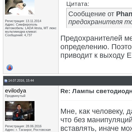
Цитата:
Сообщение от
Pha
предохранителя то
Регистрация: 13.11.2014
Адрес: Симферополь
Автомобиль: LADA Vesta, МТ люкс
мультимедиа климат.
Сообщений: 4,737
Предохранителей ме
определению. Поэто
приводит к выходу Е
14.07.2016, 15:44
evilodya
Re: Лампы светодиодн
Продвинутый
Мне, как человеку, д
что без манипуляций
вставлять, иначе мо
Регистрация: 28.06.2016
Адрес: г. Таганрог, Ростовская