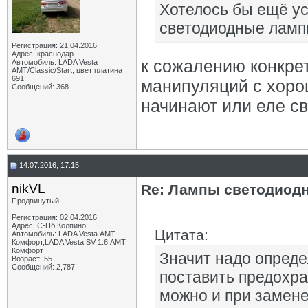
Хотелось бы ещё ус
светодиодные лампы
Регистрация: 21.04.2016
Адрес: краснодар
к сожалению конкре
Автомобиль: LADA Vesta
АМТ/Classic/Start, цвет платина
691
манипуляций с хоро
Сообщений: 368
начинают или еле св
14.07.2016, 17:15
nikVL
Re: Лампы светодиодн
Продвинутый
Регистрация: 02.04.2016
Адрес: С-Пб,Колпино
Цитата:
Автомобиль: LADA Vesta АМТ
Комфорт,LADA Vesta SV 1.6 АМТ
Комфорт
Значит надо опреде
Возраст: 55
Сообщений: 2,787
поставить предохра
можно и при замен