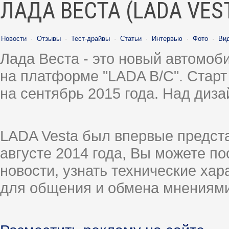
ЛАДА ВЕСТА (LADA VES
Новости
·
Отзывы
·
Тест-драйвы
·
Статьи
·
Интервью
·
Фото
·
Ви
Лада Веста - это новый автомо
на платформе "LADA B/C". Старт
на сентябрь 2015 года. Над диз
LADA Vesta был впервые предст
августе 2014 года, Вы можете п
новости, узнать технические ха
для общения и обмена мнениями