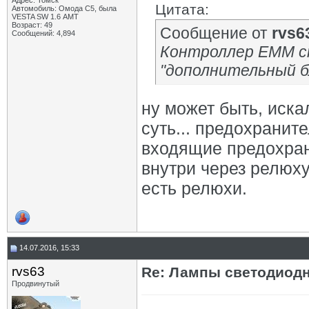
Адрес: Томск
Цитата:
Автомобиль: Омода С5, была
VESTA SW 1.6 АМТ
Возраст: 49
Сообщение от
rvs6
Сообщений: 4,894
Контроллер EMM ст
"дополнительный б
ну может быть, иска
суть... предохраните
входящие предохран
внутри через релюху,
есть релюхи.
14.07.2016, 15:33
rvs63
Re: Лампы светодиодн
Продвинутый