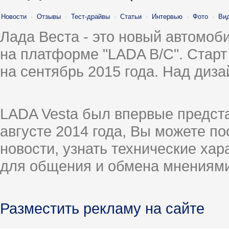
Новости
·
Отзывы
·
Тест-драйвы
·
Статьи
·
Интервью
·
Фото
·
Ви
Лада Веста - это новый автомо
на платформе "LADA B/C". Старт
на сентябрь 2015 года. Над диз
LADA Vesta был впервые предст
августе 2014 года, Вы можете п
новости, узнать технические ха
для общения и обмена мнениями
Разместить рекламу на сайте