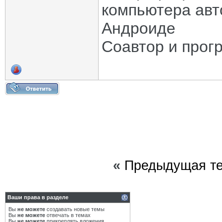
компьютера авт
Андроиде
Соавтор и прог
«
Предыдущая т
Ваши права в разделе
Вы
не можете
создавать новые темы
Вы
не можете
отвечать в темах
Вы
не можете
прикреплять вложения