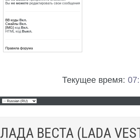
Вы
не можете
редактировать свои сообщения
BB коды
Вкл.
Смайлы
Вкл.
[IMG]
код
Вкл.
HTML код
Выкл.
Правила форума
Текущее время:
07
ЛАДА ВЕСТА (LADA VES