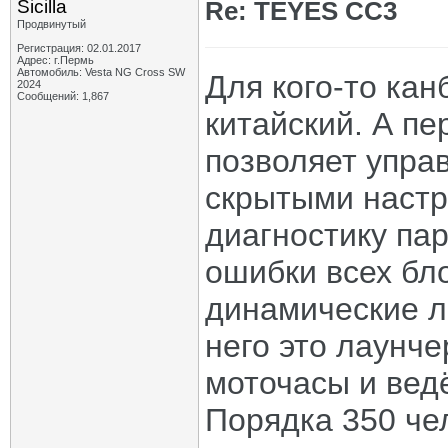
Sicilla
Re: TEYES CC3
Продвинутый
Регистрация: 02.01.2017
Адрес: г.Пермь
Автомобиль: Vesta NG Cross SW
Для кого-то кан
2024
Сообщений: 1,867
китайский. А п
позволяет упра
скрытыми настр
диагностику па
ошибки всех бло
динамические л
него это лаунче
моточасы и ведё
Порядка 350 че