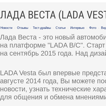
ЛАДА ВЕСТА (LADA VES
Новости
·
Отзывы
·
Тест-драйвы
·
Статьи
·
Интервью
·
Фото
·
Ви
Лада Веста - это новый автомо
на платформе "LADA B/C". Старт
на сентябрь 2015 года. Над диз
LADA Vesta был впервые предст
августе 2014 года, Вы можете п
новости, узнать технические ха
для общения и обмена мнениями