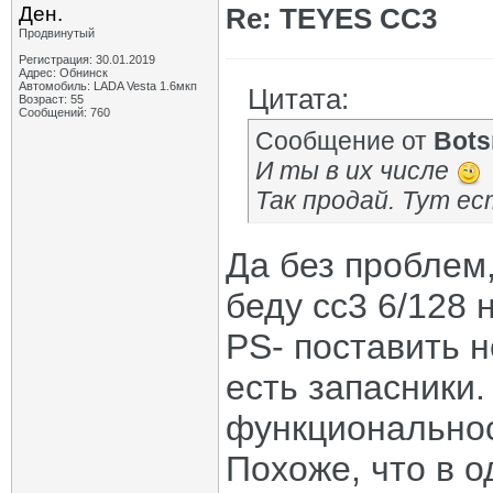
Ден.
Re: TEYES CC3
Продвинутый
Регистрация: 30.01.2019
Адрес: Обнинск
Автомобиль: LADA Vesta 1.6мкп
Цитата:
Возраст: 55
Сообщений: 760
Сообщение от
Bot
И ты в их числе
Так продай. Тут е
Да без проблем
беду сс3 6/128 
PS- поставить 
есть запасники.
функциональност
Похоже, что в о