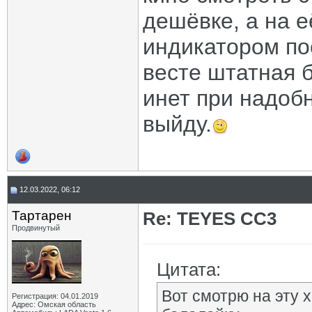
дешёвке, а на е
индикатором по
весте штатная б
инет при надоб
выйду.
12.03.2022, 06:12
Тартарен
Re: TEYES CC3
Продвинутый
Цитата:
Вот смотрю на эту 
Регистрация: 04.01.2019
Адрес: Омская область