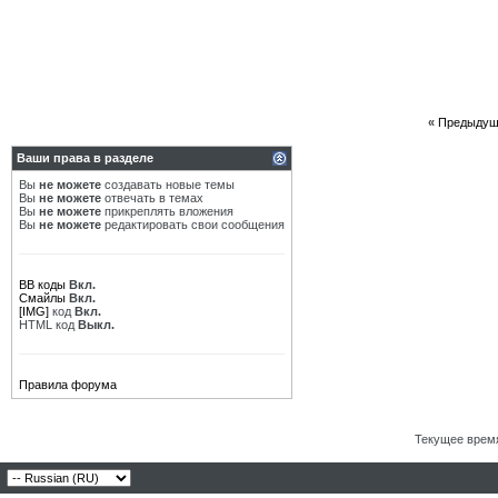
«
Предыдущ
Ваши права в разделе
Вы
не можете
создавать новые темы
Вы
не можете
отвечать в темах
Вы
не можете
прикреплять вложения
Вы
не можете
редактировать свои сообщения
BB коды
Вкл.
Смайлы
Вкл.
[IMG]
код
Вкл.
HTML код
Выкл.
Правила форума
Текущее врем