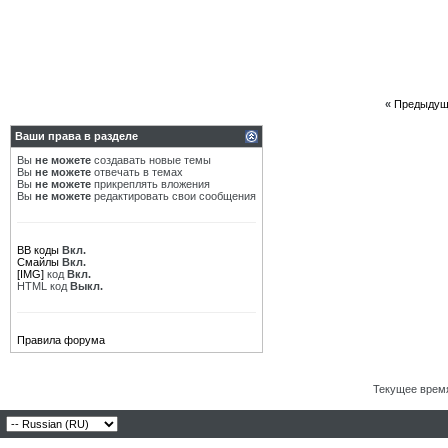
«
Предыдущ
Ваши права в разделе
Вы
не можете
создавать новые темы
Вы
не можете
отвечать в темах
Вы
не можете
прикреплять вложения
Вы
не можете
редактировать свои сообщения
BB коды
Вкл.
Смайлы
Вкл.
[IMG]
код
Вкл.
HTML код
Выкл.
Правила форума
Текущее врем