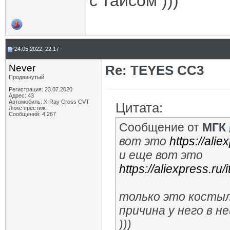
с тайсом )))
24.05.2022, 22:17
Never
Re: TEYES CC3
Продвинутый
Регистрация: 23.07.2020
Адрес: 43
Автомобиль: X-Ray Cross CVT
Цитата:
Люкс престиж.
Сообщений: 4,267
Сообщение от
МГК
вот это
https://ali
и еще вот это
https://aliexpress.r
только это костыл
причина у него в 
)))