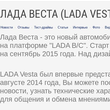
ЛАДА ВЕСТА (LADA VES
Новости
·
Отзывы
·
Тест-драйвы
·
Статьи
·
Интервью
·
Фото
·
Ви
Лада Веста - это новый автомо
на платформе "LADA B/C". Старт
на сентябрь 2015 года. Над диз
LADA Vesta был впервые предст
августе 2014 года, Вы можете п
новости, узнать технические ха
для общения и обмена мнениями