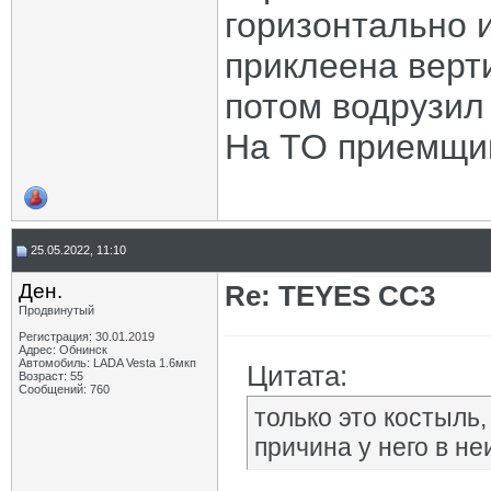
горизонтально 
приклеена верти
потом водрузил 
На ТО приемщик
25.05.2022, 11:10
Ден.
Re: TEYES CC3
Продвинутый
Регистрация: 30.01.2019
Адрес: Обнинск
Автомобиль: LADA Vesta 1.6мкп
Цитата:
Возраст: 55
Сообщений: 760
только это костыль
причина у него в не