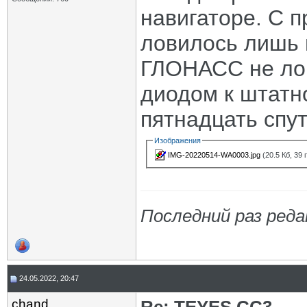
навигаторе. С п
ловилось лишь 
ГЛОНАСС не лов
диодом к штатн
пятнадцать спу
Изображения
IMG-20220514-WA0003.jpg
(20.5 Кб, 39
Последний раз реда
24.05.2022, 20:47
chand