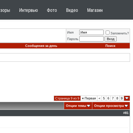
бзоры
Интервью
Фото
Видео
Магазин
Имя
Запомнить?
Пароль
Сообщения за день
Поиск
Страница 9 из 9
«
Первая
<
5
6
7
8
9
Опции темы
Опции просмотра
#
81