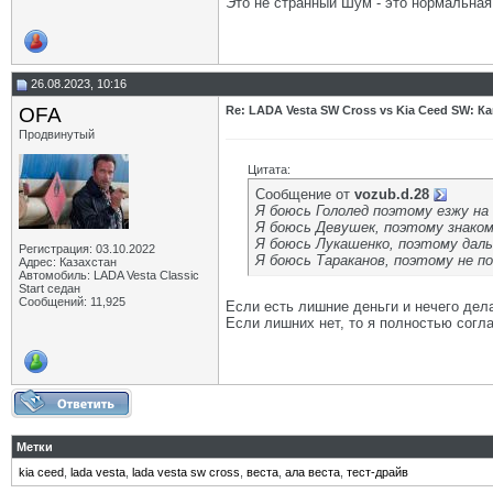
Это не странный Шум - это нормальная 
26.08.2023, 10:16
OFA
Re: LADA Vesta SW Cross vs Kia Ceed SW: К
Продвинутый
Цитата:
Сообщение от
vozub.d.28
Я боюсь Гололед поэтому езжу на
Я боюсь Девушек, поэтому знаком
Я боюсь Лукашенко, поэтому даль
Регистрация: 03.10.2022
Я боюсь Тараканов, поэтому не по
Адрес: Казахстан
Автомобиль: LADA Vesta Classic
Start седан
Сообщений: 11,925
Если есть лишние деньги и нечего дел
Если лишних нет, то я полностью согл
Метки
kia ceed
,
lada vesta
,
lada vesta sw cross
,
веста
,
ала веста
,
тест-драйв