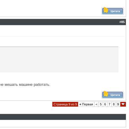
#
85
 не мешать машине работать.
Страница 9 из 9
«
Первая
<
5
6
7
8
9