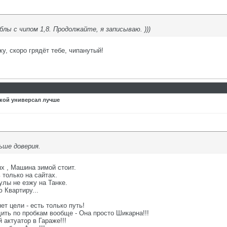
ы с чипом 1,8. Продолжайте, я записываю. )))
у, скоро грядёт тебе, чипанутый!
акой универсал лучше
ьше доверия.
х , Машина зимой стоит.
только на сайтах.
лы не езжу на Танке.
 Квартиру...
ет цели - есть только путь!
дить по пробкам вообще - Она просто Шикарна!!!
 актуатор в Гараже!!!