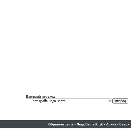
Быстрый переход
Обратная связь
-
Лада Веста Клуб
-
Архив
-
Вверх