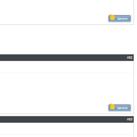
#
82
#
83