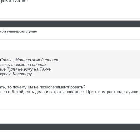
работа Авто!!!
акой универсал лучше
 Санях , Машина зимой стоит.
люсь только на сайтах.
ше Тулы не езжу на Танке.
купаю Квартиру...
ать, то почему бы не поэкспериментировать?
асен с Лёхой, есть дела и затраты поважнее. При таком раскладе лучше