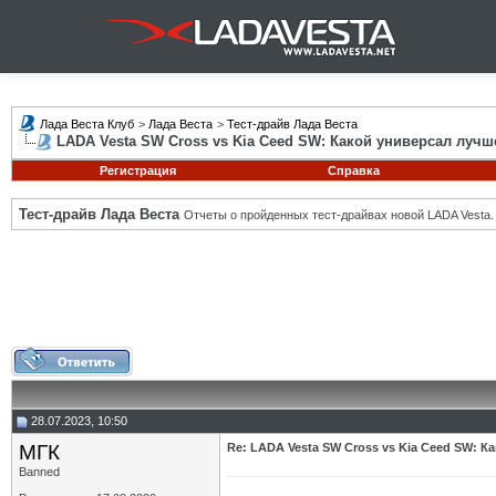
Лада Веста Клуб
>
Лада Веста
>
Тест-драйв Лада Веста
LADA Vesta SW Cross vs Kia Ceed SW: Какой универсал лучш
Регистрация
Справка
Тест-драйв Лада Веста
Отчеты о пройденных тест-драйвах новой LADA Vesta.
28.07.2023, 10:50
МГК
Re: LADA Vesta SW Cross vs Kia Ceed SW: К
Banned