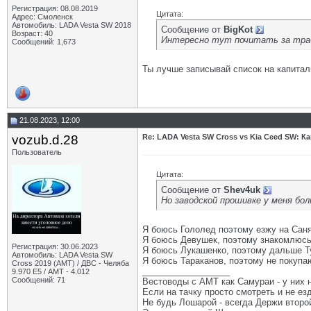
Регистрация: 08.08.2019
Цитата:
Адрес: Смоленск
Автомобиль: LADA Vesta SW 2018
Сообщение от
BigKot
Возраст: 40
Интересно тут почитать за трабл
Сообщений: 1,673
Ты лучше записывай список на капиталк
21.08.2023, 12:00
vozub.d.28
Re: LADA Vesta SW Cross vs Kia Ceed SW: К
Пользователь
Цитата:
Сообщение от
Shev4uk
Но заводской прошивке у меня бол
Я боюсь Гололед поэтому езжу на Саня
Я боюсь Девушек, поэтому знакомлюсь 
Регистрация: 30.06.2023
Я боюсь Лукашенко, поэтому дальше Ту
Автомобиль: LADA Vesta SW
Я боюсь Тараканов, поэтому не покупаю
Cross 2019 (AMT) / ДВС - Челяба
__________________
9.970 Е5 / АМТ - 4.012
Сообщений: 71
Вестоводы с АМТ как Самураи - у них н
Если на тачку просто смотреть и не ез
Не будь Лошарой - всегда Держи второй