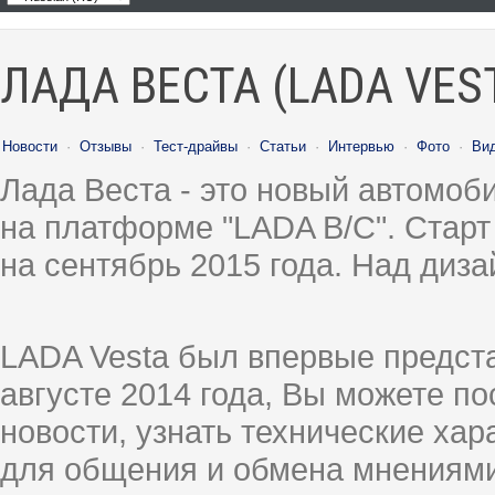
ЛАДА ВЕСТА (LADA VES
Новости
·
Отзывы
·
Тест-драйвы
·
Статьи
·
Интервью
·
Фото
·
Ви
Лада Веста - это новый автомо
на платформе "LADA B/C". Старт
на сентябрь 2015 года. Над диз
LADA Vesta был впервые предст
августе 2014 года, Вы можете п
новости, узнать технические ха
для общения и обмена мнениями