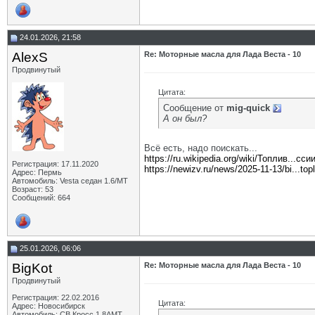
24.01.2026, 21:58
AlexS
Re: Моторные масла для Лада Веста - 10
Продвинутый
Цитата:
Сообщение от
mig-quick
А он был?
Всё есть, надо поискать...
https://ru.wikipedia.org/wiki/Топлив...сси
Регистрация: 17.11.2020
https://newizv.ru/news/2025-11-13/bi...top
Адрес: Пермь
Автомобиль: Vesta седан 1.6/МТ
Возраст: 53
Сообщений: 664
25.01.2026, 06:06
BigKot
Re: Моторные масла для Лада Веста - 10
Продвинутый
Регистрация: 22.02.2016
Цитата:
Адрес: Новосибирск
Автомобиль: СВ Кросс 1.8АМТ