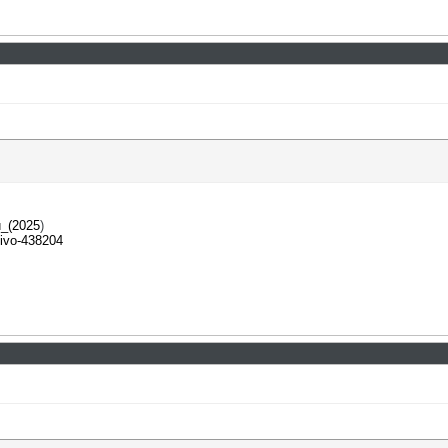
и_(2025
)
livo-438204