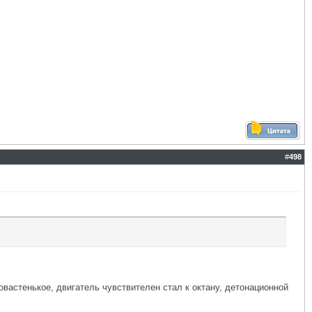
#
498
новастенькое, двигатель чувствителен стал к октану, детонационной