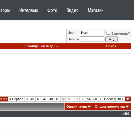
бзоры
Интервью
Фото
Видео
Магазин
Имя
Запомнить?
Пароль
Сообщения за день
Поиск
из 90
«
Первая
<
40
46
47
48
49
50
51
52
53
54
60
>
Последняя
»
Опции темы
Опции просмотра
#
491