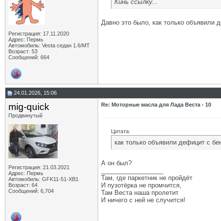
Кинь ссылку...
Давно это было, как только объявили д
Регистрация: 17.11.2020
Адрес: Пермь
Автомобиль: Vesta седан 1.6/МТ
Возраст: 53
Сообщений: 664
24.01.2026, 15:06
mig-quick
Re: Моторные масла для Лада Веста - 10
Продвинутый
Цитата:
как только объявили дефицит с бе
А он был?
Регистрация: 21.03.2021
__________________
Адрес: Пермь
Там, где паркетник не пройдёт
Автомобиль: GFK11-51-ХВ1
И пузотёрка не промчится,
Возраст: 64
Сообщений: 6,704
Там Веста наша пролетит
И ничего с ней не случится!