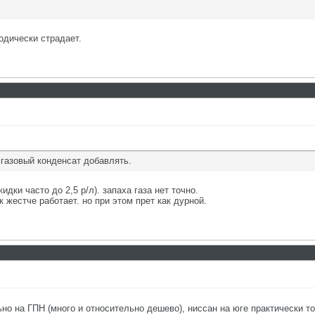
одически страдает.
газовый конденсат добавлять.
идки часто до 2,5 р/л). запаха газа нет точно.
 жестче работает. но при этом прет как дурной.
но на ГПН (много и относительно дешево), ниссан на юге практически тол