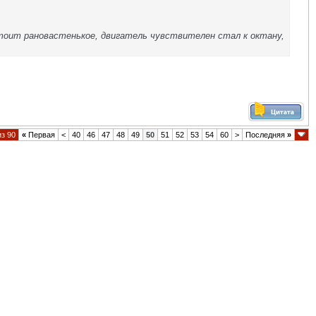
 стоит рановастенькое, двигатель чувствителен стал к октану,
из 90
«
Первая
<
40
46
47
48
49
50
51
52
53
54
60
>
Последняя
»