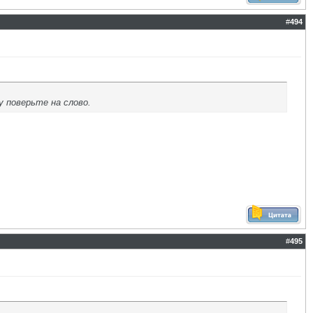
#
494
у поверьте на слово.
#
495