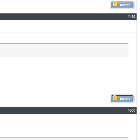
#
499
#
500