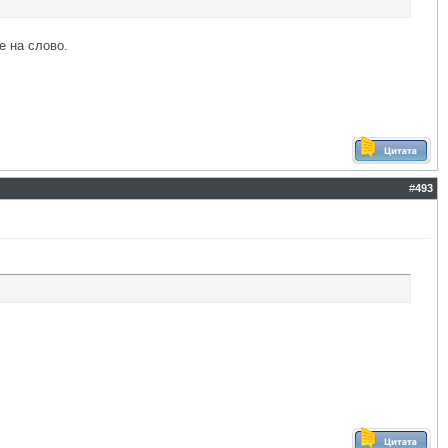
е на слово.
#
493