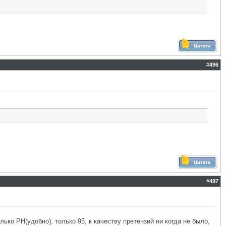
#
496
#
497
ько РН(удобно), только 95, к качеству претензий ни когда не было,