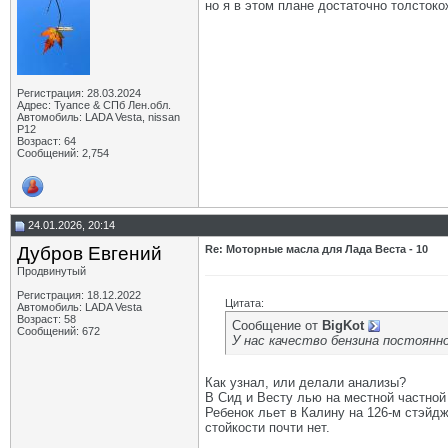
но я в этом плане достаточно толстокож
Регистрация: 28.03.2024
Адрес: Туапсе & СПб Лен.обл.
Автомобиль: LADA Vesta, nissan
P12
Возраст: 64
Сообщений: 2,754
24.01.2026, 20:14
Дубров Евгений
Re: Моторные масла для Лада Веста - 10
Продвинутый
Регистрация: 18.12.2022
Цитата:
Автомобиль: LADA Vesta
Возраст: 58
Сообщение от
BigKot
Сообщений: 672
У нас качество бензина постоянн
Как узнал, или делали анализы?
В Сид и Весту лью на местной частной 
Ребенок льет в Калину на 126-м стэйдж
стойкости почти нет.