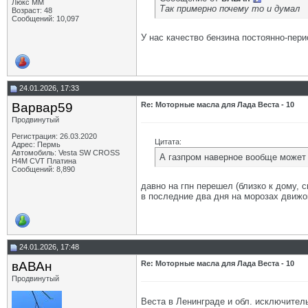
Люкс ММ
Так примерно почему то и думал
Возраст: 48
Сообщений: 10,097
У нас качество бензина постоянно-пери
24.01.2026, 17:33
Варвар59
Re: Моторные масла для Лада Веста - 10
Продвинутый
Регистрация: 26.03.2020
Цитата:
Адрес: Пермь
Автомобиль: Vesta SW CROSS
А газпром наверное вообще может 
H4M CVT Платина
Сообщений: 8,890
давно на гпн перешел (близко к дому, ск
в последние два дня на морозах движок
24.01.2026, 17:48
вАВАн
Re: Моторные масла для Лада Веста - 10
Продвинутый
Веста в Ленинграде и обл. исключитель