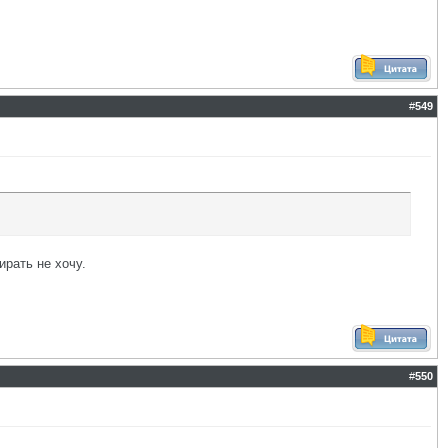
#
549
ирать не хочу.
#
550