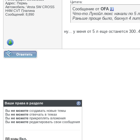
Цитата:
Адрес: Пермь
Автомобиль: Vesta SW CROSS
Сообщение от
OFA
H4M CVT Платина
Что-то Лукойл люкс начали по 5 
Сообщений: 8,890
Раньше проще было, бахнул 4 лит
ну... у меня от 5 л еще останется 300.
Ваши права в разделе
Вы
не можете
создавать новые темы
Вы
не можете
отвечать в темах
Вы
не можете
прикреплять вложения
Вы
не можете
редактировать свои сообщения
BB коды
Вкл.