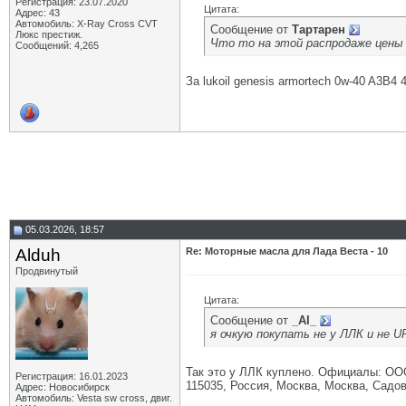
Регистрация: 23.07.2020
Цитата:
Адрес: 43
Автомобиль: X-Ray Cross CVT
Сообщение от
Тартарен
Люкс престиж.
Что то на этой распродаже цены 
Сообщений: 4,265
За lukoil genesis armortech 0w-40 A3B4
05.03.2026, 18:57
Alduh
Re: Моторные масла для Лада Веста - 10
Продвинутый
Цитата:
Сообщение от
_AI_
я очкую покупать не у ЛЛК и не 
Так это у ЛЛК куплено. Официалы: 
Регистрация: 16.01.2023
115035, Россия, Москва, Москва, Садов
Адрес: Новосибирск
Автомобиль: Vesta sw cross, двиг.