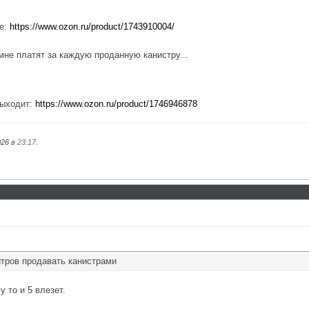
ле:
https://www.ozon.ru/product/1743910004/
мне платят за каждую проданную канистру...
выходит:
https://www.ozon.ru/product/1746946878
026 в
23:17
.
итров продавать канистрами
у то и 5 влезет.