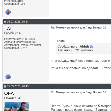
H4M, вариатор
Сообщений: 134
05.03.2026, 19:14
_AI_
Re: Моторные масла для Лада Веста - 10
Продвинутый
Регистрация: 31.05.2020
Цитата:
Адрес: п.Монетный (Екб)
Автомобиль: Vesta SW Winter
Сообщение от
Alduh
Сообщений: 1,747
Так это у ЛЛК куплено.
я на предыдущий пост отвечал, твоего 
PS а ты всё правильно сделал... к тво
05.03.2026, 20:43
OFA
Re: Моторные масла для Лада Веста - 10
Продвинутый
Что-то Лукойл люкс начали по 5 литров 
Раньше проще было, бахнул 4 литра, н