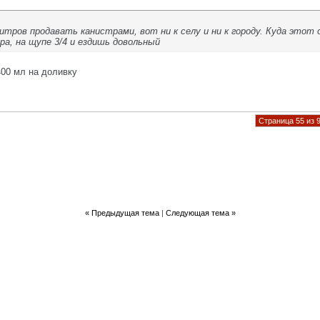
литров продавать канистрами, вот ни к селу и ни к городу. Куда это
ра, на щупе 3/4 и ездишь довольный
.400 мл на доливку
Страница 55 из 
«
Предыдущая тема
|
Следующая тема
»