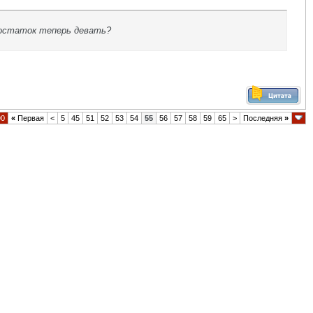
т остаток теперь девать?
90
«
Первая
<
5
45
51
52
53
54
55
56
57
58
59
65
>
Последняя
»