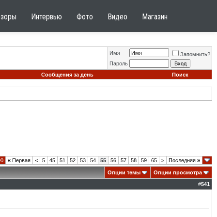
бзоры
Интервью
Фото
Видео
Магазин
Имя
Запомнить?
Пароль
Сообщения за день
Поиск
90
«
Первая
<
5
45
51
52
53
54
55
56
57
58
59
65
>
Последняя
»
Опции темы
Опции просмотра
#
541