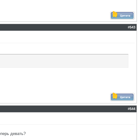
#
543
#
544
еперь девать?