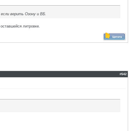
 если верить Озону и ВБ.
к оставшейся литровке.
#
542