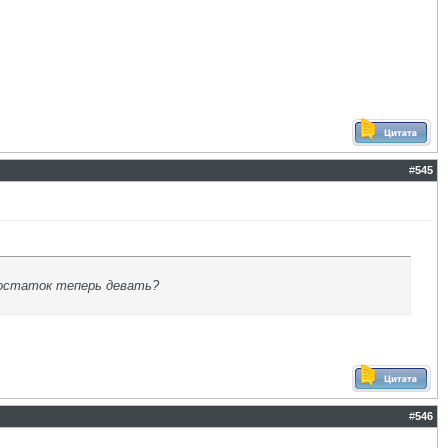
#
545
т остаток теперь девать?
#
546