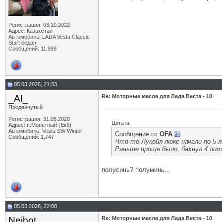
Регистрация: 03.10.2022
Адрес: Казахстан
Автомобиль: LADA Vesta Classic
Start седан
Сообщений: 11,939
05.03.2026, 21:33
_AI_
Re: Моторные масла для Лада Веста - 10
Продвинутый
Регистрация: 31.05.2020
Цитата:
Адрес: п.Монетный (Екб)
Автомобиль: Vesta SW Winter
Сообщение от
OFA
Сообщений: 1,747
Что-то Лукойл люкс начали по 5 
Раньше проще было, бахнул 4 лит
полусинь? полуминь...
05.03.2026, 22:08
Neibot
Re: Моторные масла для Лада Веста - 10