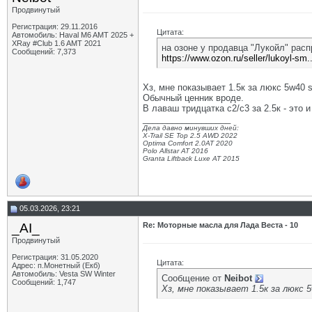
Продвинутый
Регистрация: 29.11.2016
Цитата:
Автомобиль: Haval M6 AMT 2025 +
XRay #Club 1.6 AMT 2021
на озоне у продавца "Лукойл" рас
Сообщений: 7,373
https://www.ozon.ru/seller/lukoyl-s
Хз, мне показывает 1.5к за люкс 5w40 s
Обычный ценник вроде.
В лаваш тридцатка с2/с3 за 2.5к - это 
__________________
Дела давно минувших дней:
X-Trail SE Top 2.5 AWD 2022
Optima Comfort 2.0AT 2020
Polo Allstar AT 2016
Granta Liftback Luxe AT 2015
05.03.2026, 23:21
_AI_
Re: Моторные масла для Лада Веста - 10
Продвинутый
Регистрация: 31.05.2020
Цитата:
Адрес: п.Монетный (Екб)
Автомобиль: Vesta SW Winter
Сообщение от
Neibot
Сообщений: 1,747
Хз, мне показывает 1.5к за люкс 5