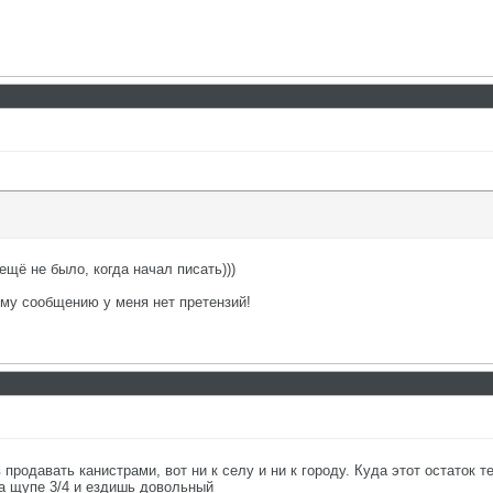
ещё не было, когда начал писать)))
ему сообщению у меня нет претензий!
продавать канистрами, вот ни к селу и ни к городу. Куда этот остаток т
а щупе 3/4 и ездишь довольный