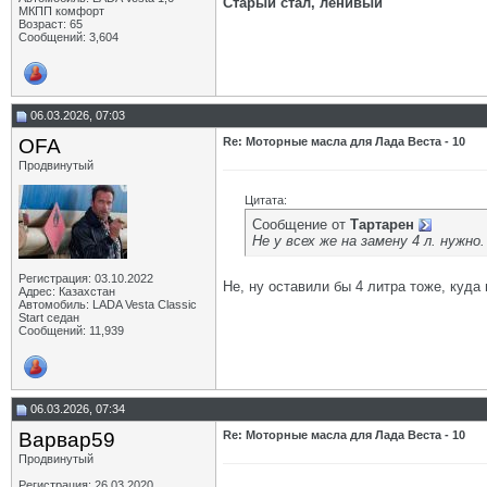
Старый стал, ленивый
МКПП комфорт
Возраст: 65
Сообщений: 3,604
06.03.2026, 07:03
OFA
Re: Моторные масла для Лада Веста - 10
Продвинутый
Цитата:
Сообщение от
Тартарен
Не у всех же на замену 4 л. нужно
Регистрация: 03.10.2022
Не, ну оставили бы 4 литра тоже, куда 
Адрес: Казахстан
Автомобиль: LADA Vesta Classic
Start седан
Сообщений: 11,939
06.03.2026, 07:34
Варвар59
Re: Моторные масла для Лада Веста - 10
Продвинутый
Регистрация: 26.03.2020