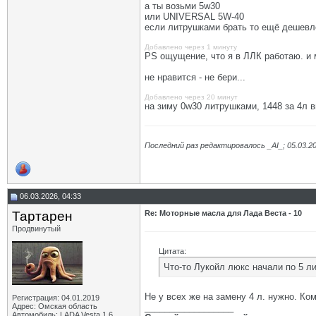
а ты возьми 5w30
или UNIVERSAL 5W-40
если литрушками брать то ещё дешев
Добавлено через 1 минуту
PS ощущение, что я в ЛЛК работаю. и 
не нравится - не бери...
Добавлено через 20 минут
на зиму 0w30 литрушками, 1448 за 4л 
Последний раз редактировалось _AI_; 05.03.2
06.03.2026, 04:33
Тартарен
Re: Моторные масла для Лада Веста - 10
Продвинутый
Цитата:
Что-то Лукойл люкс начали по 5 л
Не у всех же на замену 4 л. нужно. Ком
Регистрация: 04.01.2019
Адрес: Омская область
__________________
Автомобиль: LADA Vesta 1,6