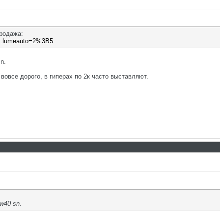
продажа:
m...lumeauto=2%3B5
n.
и вовсе дорого, в гиперах по 2к часто выставляют.
w40 sn.