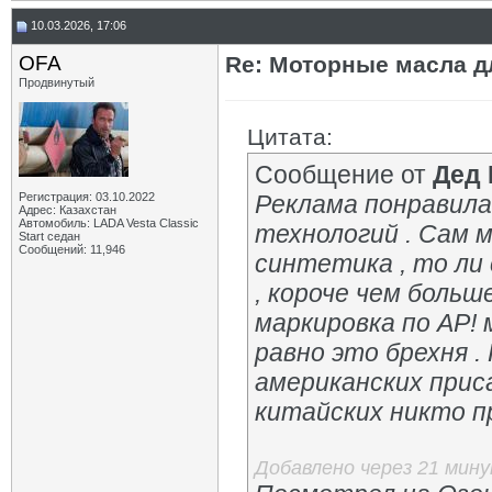
10.03.2026, 17:06
OFA
Re: Моторные масла дл
Продвинутый
Цитата:
Сообщение от
Дед
Регистрация: 03.10.2022
Реклама понравила
Адрес: Казахстан
Автомобиль: LADA Vesta Classic
технологий . Сам 
Start седан
Сообщений: 11,946
синтетика , то ли
, короче чем больш
маркировка по AP! 
равно это брехня .
американских приса
китайских никто пр
Добавлено через 21 мин