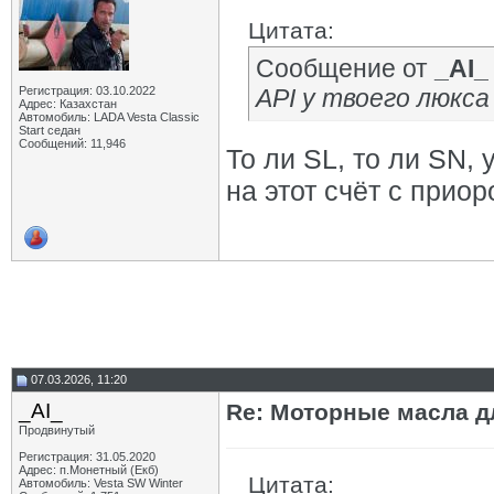
Цитата:
Сообщение от
_AI_
Регистрация: 03.10.2022
API у твоего люкса
Адрес: Казахстан
Автомобиль: LADA Vesta Classic
Start седан
Сообщений: 11,946
То ли SL, то ли SN, 
на этот счёт с прио
07.03.2026, 11:20
_AI_
Re: Моторные масла дл
Продвинутый
Регистрация: 31.05.2020
Адрес: п.Монетный (Екб)
Цитата:
Автомобиль: Vesta SW Winter