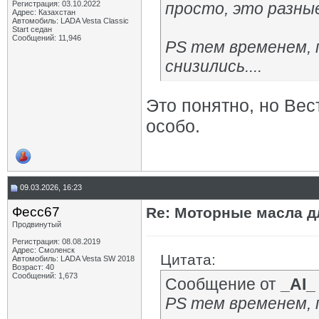
Регистрация: 03.10.2022
просто, это разные
Адрес: Казахстан
Автомобиль: LADA Vesta Classic
Start седан
Сообщений: 11,946
PS тем временем, 
снизились....
Это понятно, но Вес
особо.
09.03.2026, 16:23
Фесс67
Re: Моторные масла дл
Продвинутый
Регистрация: 08.08.2019
Адрес: Смоленск
Цитата:
Автомобиль: LADA Vesta SW 2018
Возраст: 40
Сообщений: 1,673
Сообщение от
_AI_
PS тем временем, 