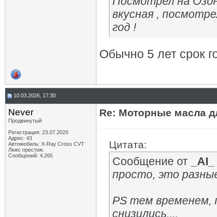
Посмотрел на Озоне
вкусная , посмотр
год !
Обычно 5 лет срок г
10.03.2026, 17:30
Never
Re: Моторные масла дл
Продвинутый
Регистрация: 23.07.2020
Адрес: 43
Цитата:
Автомобиль: X-Ray Cross CVT
Люкс престиж.
Сообщений: 4,265
Сообщение от
_AI_
просто, это разные
PS тем временем, 
снизились....