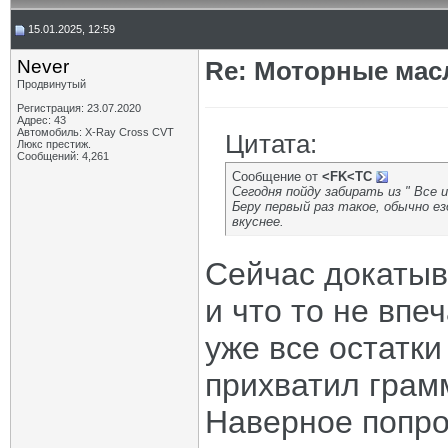
15.01.2025, 12:59
Never
Re: Моторные масл
Продвинутый
Регистрация: 23.07.2020
Адрес: 43
Автомобиль: X-Ray Cross CVT
Цитата:
Люкс престиж.
Сообщений: 4,261
Сообщение от
<FK<TC
Сегодня пойду забирать из " Все
Беру первый раз такое, обычно ез
вкуснее.
Сейчас докатыв
и что то не впе
уже все остатки
прихватил грам
Наверное попро