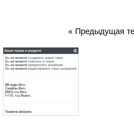
«
Предыдущая т
Ваши права в разделе
Вы
не можете
создавать новые темы
Вы
не можете
отвечать в темах
Вы
не можете
прикреплять вложения
Вы
не можете
редактировать свои сообщения
BB коды
Вкл.
Смайлы
Вкл.
[IMG]
код
Вкл.
HTML код
Выкл.
Правила форума