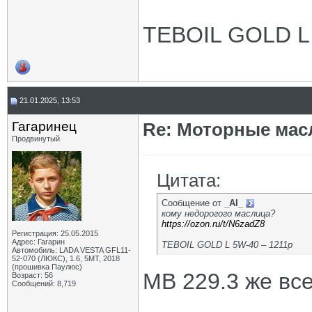
TEBOIL GOLD L 
21.01.2025, 13:53
Гагаринец
Re: Моторные масл
Продвинутый
Цитата:
Сообщение от
_AI_
кому недорогого маслица?
https://ozon.ru/t/N6zadZ8
Регистрация: 25.05.2015
Адрес: Гагарин
TEBOIL GOLD L 5W-40 – 1211р
Автомобиль: LADA VESTA GFL11-
52-070 (ЛЮКС), 1.6, 5МТ, 2018
(прошивка Паулюс)
MB 229.3 же все
Возраст: 56
Сообщений: 8,719