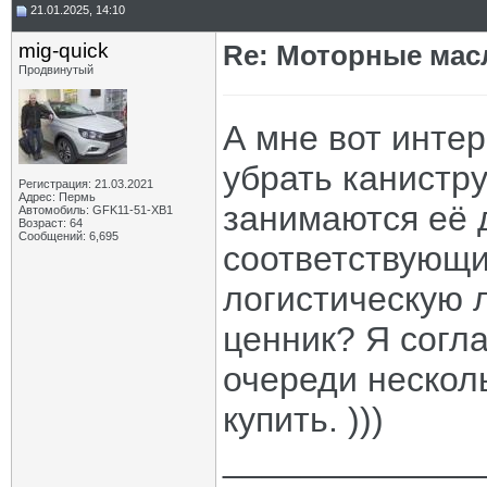
21.01.2025, 14:10
mig-quick
Re: Моторные масл
Продвинутый
А мне вот интер
убрать канистру
Регистрация: 21.03.2021
Адрес: Пермь
занимаются её д
Автомобиль: GFK11-51-ХВ1
Возраст: 64
Сообщений: 6,695
соответствующи
логистическую л
ценник? Я согл
очереди несколь
купить. )))
_____________