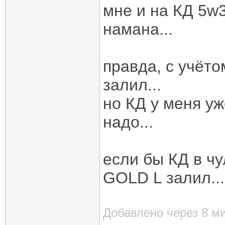
мне и на КД 5w3
намана...
правда, с учёто
залил...
но КД у меня уж
надо...
если бы КД в чу
GOLD L залил... 
Добавлено через 8 м