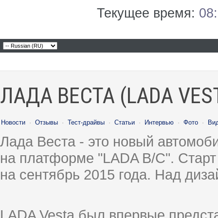
Текущее время:
08
ЛАДА ВЕСТА (LADA VES
Новости
·
Отзывы
·
Тест-драйвы
·
Статьи
·
Интервью
·
Фото
·
Ви
Лада Веста - это новый автомо
на платформе "LADA B/C". Старт
на сентябрь 2015 года. Над диз
LADA Vesta был впервые предст