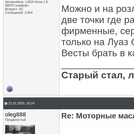
Автомобиль: LADA Vesta 1,6
Можно и на розл
МКПП комфорт
Возраст: 65
Сообщений: 3,604
две точки где р
фирменные, сер
только на Луаз 
Весты брать в к
_____________
Старый стал, 
21.01.2025, 16:24
oleg888
Re: Моторные масл
Продвинутый