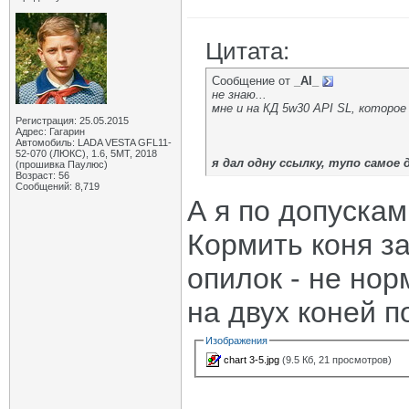
Цитата:
Сообщение от
_AI_
не знаю...
мне и на КД 5w30 API SL, которое
Регистрация: 25.05.2015
Адрес: Гагарин
Автомобиль: LADA VESTA GFL11-
52-070 (ЛЮКС), 1.6, 5МТ, 2018
я дал одну ссылку, тупо самое
(прошивка Паулюс)
Возраст: 56
Сообщений: 8,719
А я по допускам
Кормить коня з
опилок - не нор
на двух коней п
Изображения
chart 3-5.jpg
(9.5 Кб, 21 просмотров)
_____________