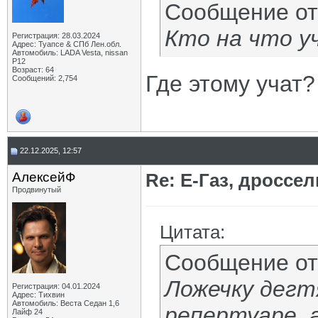
Сообщение о
Кто на что у
Регистрация: 28.03.2024
Адрес: Туапсе & СПб Лен.обл.
Автомобиль: LADA Vesta, nissan
P12
Возраст: 64
Где этому учат
Сообщений: 2,754
22.12.2025, 12:57
АлексейФ
Re: Е-Газ, дроссе
Продвинутый
Цитата:
Сообщение о
Ложечку дегтя
Регистрация: 04.01.2024
Адрес: Тихвин
Автомобиль: Веста Седан 1,6
репертуаре, 
Лайф 24