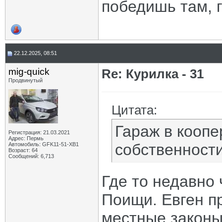
победишь там, г
22.12.2025, 08:51
mig-quick
Re: Курилка - 31
Продвинутый
Цитата:
Гараж в коопе
Регистрация: 21.03.2021
Адрес: Пермь
собственности
Автомобиль: GFK11-51-ХВ1
Возраст: 64
Сообщений: 6,713
Где то недавно 
Поищи. Евген п
местные законы,