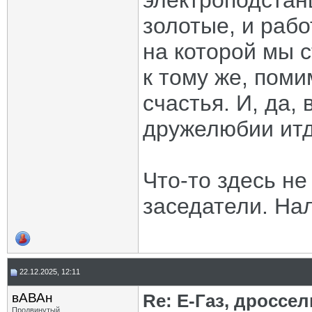
электроподстанц
золотые, и раб
на которой мы 
к тому же, поми
счастья. И, да,
дружелюбии итд
Что-то здесь не
заседатели. На
22.12.2025, 12:11
вАВАн
Re: Е-Газ, дроссе
Продвинутый