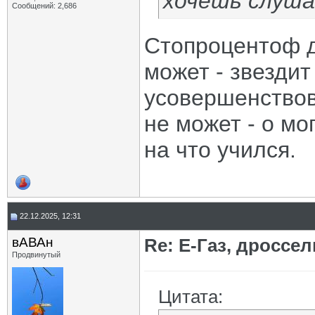
хочешь слуш
Сообщений: 2,686
Стопроцентоф д
может - звездит
усовершенствова
не может - о мо
на что учился.
22.12.2025, 12:31
вАВАн
Re: Е-Газ, дроссе
Продвинутый
Цитата: