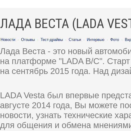
ЛАДА ВЕСТА (LADA VES
Новости
·
Отзывы
·
Тест-драйвы
·
Статьи
·
Интервью
·
Фото
·
Ви
Лада Веста - это новый автомо
на платформе "LADA B/C". Старт
на сентябрь 2015 года. Над диз
LADA Vesta был впервые предст
августе 2014 года, Вы можете п
новости, узнать технические ха
для общения и обмена мнениями