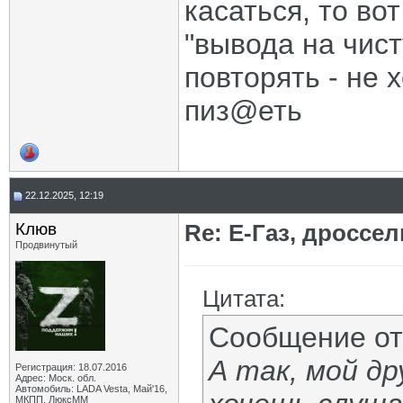
касаться, то во
"вывода на чист
повторять - не
пиз@еть
22.12.2025, 12:19
Клюв
Re: Е-Газ, дроссе
Продвинутый
Цитата:
Сообщение о
А так, мой др
Регистрация: 18.07.2016
Адрес: Моск. обл.
Автомобиль: LADA Vesta, Май'16,
МКПП, ЛюксММ