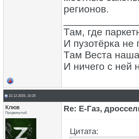
регионов.
_____________
Там, где паркет
И пузотёрка не 
Там Веста наша
И ничего с ней 
22.12.2025, 10:25
Клюв
Re: Е-Газ, дроссе
Продвинутый
Цитата: