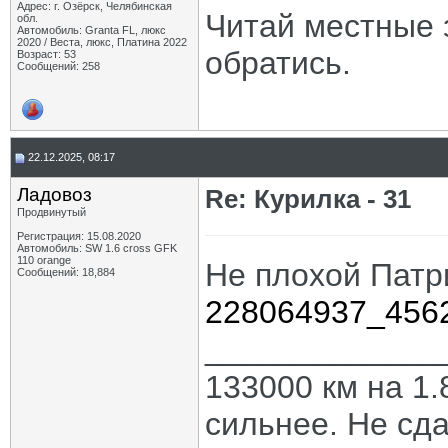
Адрес: г. Озёрск, Челябинская
Читай местные 
обл.
Автомобиль: Granta FL, люкс
2020 / Веста, люкс, Платина 2022
обратись.
Возраст: 53
Сообщений: 258
22.12.2025, 08:17
Ладовоз
Re: Курилка - 31
Продвинутый
Регистрация: 15.08.2020
Автомобиль: SW 1.6 cross GFK
110 orange
Не плохой Патр
Сообщений: 18,884
228064937_456
_____________
133000 км на 1.
сильнее. Не сда