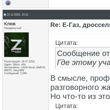
22.12.2025, 15:22
Клюв
Re: Е-Газ, дроссе
Продвинутый
Цитата:
Сообщение о
Где этому уч
Регистрация: 18.07.2016
Адрес: Моск. обл.
Автомобиль: LADA Vesta, Май'16,
МКПП, ЛюксММ
Сообщений: 2,686
В смысле, профе
разговорного ж
Но что-то из это
Цитата: