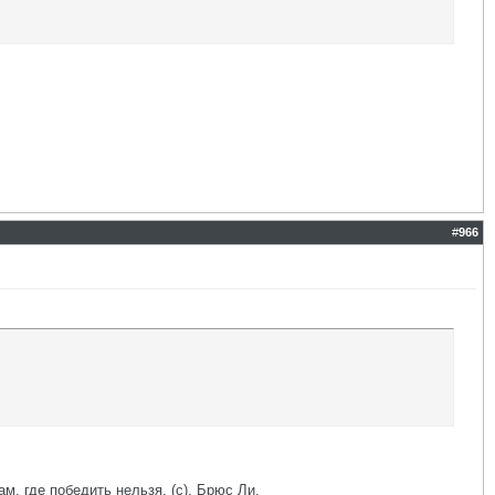
#
966
ам, где победить нельзя. (с). Брюс Ли.