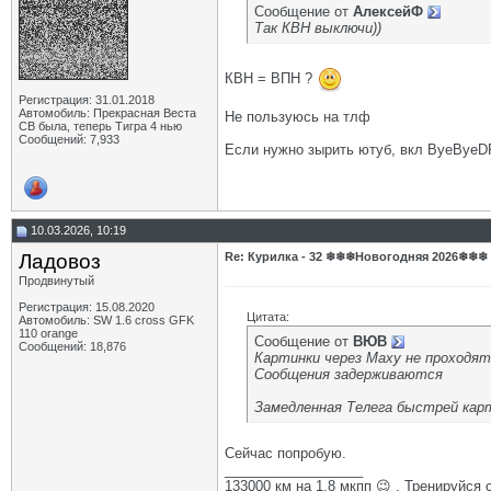
Сообщение от
АлексейФ
Так КВН выключи))
КВН = ВПН ?
Регистрация: 31.01.2018
Автомобиль: Прекрасная Веста
Не пользуюсь на тлф
СВ была, теперь Тигра 4 нью
Сообщений: 7,933
Если нужно зырить ютуб, вкл ByeByeD
10.03.2026, 10:19
Ладовоз
Re: Курилка - 32 ❄❄❄Новогодняя 2026❄❄❄
Продвинутый
Регистрация: 15.08.2020
Цитата:
Автомобиль: SW 1.6 cross GFK
110 orange
Сообщение от
ВЮВ
Сообщений: 18,876
Картинки через Маху не проходят
Сообщения задерживаются
Замедленная Телега быстрей кар
Сейчас попробую.
__________________
133000 км на 1.8 мкпп 😉 . Тренируйся 