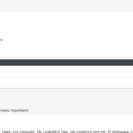
PI
.
тинки передает
с теми, кто сильнее. Не сдавайся там, где сдаются другие. И победишь т