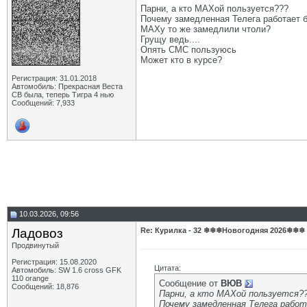
Парни, а кто МАХой пользуется???
Почему замедленная Телега работает 
МАХу то же замедлили чтоли?
Грущу ведь....
Опять СМС пользуюсь
Может кто в курсе?
Регистрация: 31.01.2018
Автомобиль: Прекрасная Веста
СВ была, теперь Тигра 4 нью
Сообщений: 7,933
10.03.2026, 09:56
Ладовоз
Re: Курилка - 32 ❄❄❄Новогодняя 2026❄❄❄
Продвинутый
Регистрация: 15.08.2020
Цитата:
Автомобиль: SW 1.6 cross GFK
110 orange
Сообщение от
ВЮВ
Сообщений: 18,876
Парни, а кто МАХой пользуется?
Почему замедленная Телега рабо