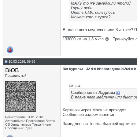
МАХу то же замедлили чтоли?
Грущу ведь....
Опять СМС пользуюсь
Может кто в курсе?
В плане чего медленно или быстрее? 
__________________
133000 км на 1.8 мкпп 😉 . Тренируйся 
10.03.2026, 09:58
ВЮВ
Re: Курилка - 32 ❄❄❄Новогодняя 2026❄❄❄
Продвинутый
Цитата:
Сообщение от
Ладовоз
В плане чего медленно или быстр
Картинки через Маху не проходят.
Сообщения задерживаются
Регистрация: 31.01.2018
Автомобиль: Прекрасная Веста
Замедленная Телега быстрей картинки
СВ была, теперь Тигра 4 нью
Сообщений: 7,933