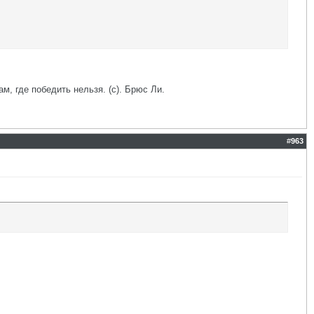
ам, где победить нельзя. (с). Брюс Ли.
#
963