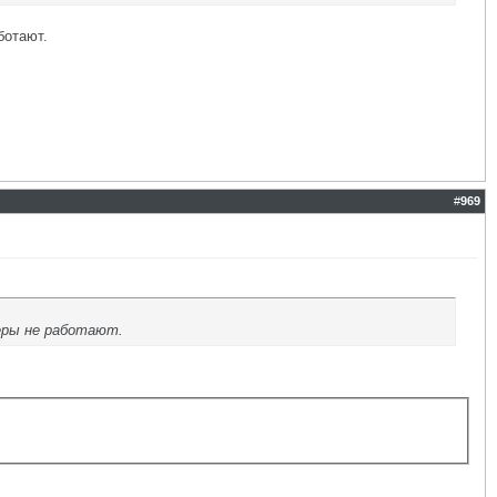
ботают.
#
969
жеры не работают.