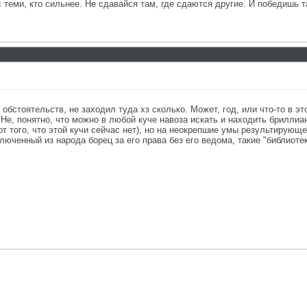
с теми, кто сильнее. Не сдавайся там, где сдаются другие. И победишь т
обстоятельств, не заходил туда хз сколько. Может, год, или что-то в эт
 Не, понятно, что можно в любой куче навоза искать и находить бриллиан
т того, что этой кучи сейчас нет), но на неокрепшие умы результирующе
ключенный из народа борец за его права без его ведома, такие "библиот