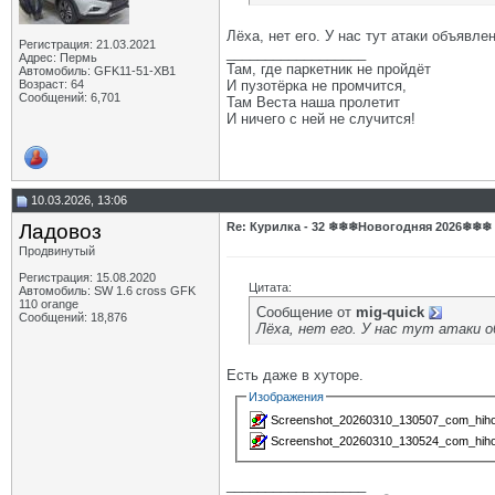
Лёха, нет его. У нас тут атаки объявл
Регистрация: 21.03.2021
__________________
Адрес: Пермь
Там, где паркетник не пройдёт
Автомобиль: GFK11-51-ХВ1
Возраст: 64
И пузотёрка не промчится,
Сообщений: 6,701
Там Веста наша пролетит
И ничего с ней не случится!
10.03.2026, 13:06
Ладовоз
Re: Курилка - 32 ❄❄❄Новогодняя 2026❄❄❄
Продвинутый
Регистрация: 15.08.2020
Цитата:
Автомобиль: SW 1.6 cross GFK
110 orange
Сообщение от
mig-quick
Сообщений: 18,876
Лёха, нет его. У нас тут атаки 
Есть даже в хуторе.
Изображения
Screenshot_20260310_130507_com_hihon
Screenshot_20260310_130524_com_hihon
__________________