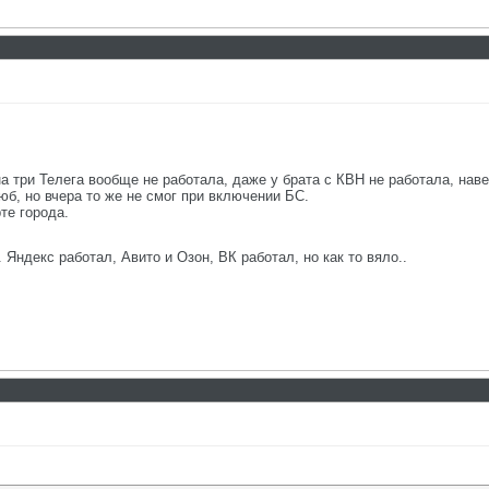
а три Телега вообще не работала, даже у брата с КВН не работала, наве
юб, но вчера то же не смог при включении БС.
те города.
Яндекс работал, Авито и Озон, ВК работал, но как то вяло..