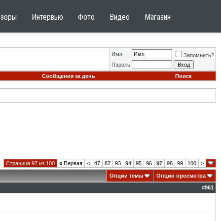
бзоры
Интервью
Фото
Видео
Магазин
Имя
Запомнить?
Пароль
Сообщения за день
Поиск
Страница 97 из 100
«
Первая
<
47
87
93
94
95
96
97
98
99
100
>
Опции темы
Опции просмотра
#
961