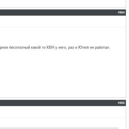
#
964
рное бесплатный какой то КВН у него, раз и Ютюб не работал.
#
965