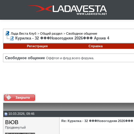
Лада Веста Клуб
>
Общий раздел
>
Свободное общение
Курилка - 32 ❄❄❄Новогодняя 2026❄❄❄ Архив 4
Регистрация
Справка
Свободное общение
Оффтоп и флуд всего форума.
10.03.2026, 09:46
ВЮВ
Re: Курилка - 32 ❄❄❄Новогодняя 2026❄❄❄
Продвинутый