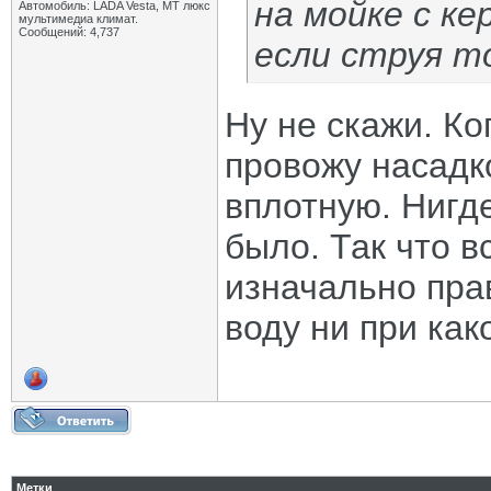
на мойке с к
Автомобиль: LADA Vesta, МТ люкс
мультимедиа климат.
Сообщений: 4,737
если струя то
Ну не скажи. К
провожу насадк
вплотную. Нигд
было. Так что в
изначально пра
воду ни при как
Метки