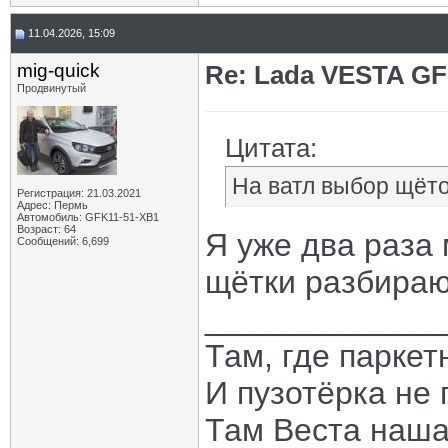
11.04.2026, 15:09
mig-quick
Re: Lada VESTA GF
Продвинутый
Цитата:
На ватл выбор щёто
Регистрация: 21.03.2021
Адрес: Пермь
Автомобиль: GFK11-51-ХВ1
Возраст: 64
Я уже два раза
Сообщений: 6,699
щётки разбираю
_____________
Там, где паркет
И пузотёрка не 
Там Веста наша