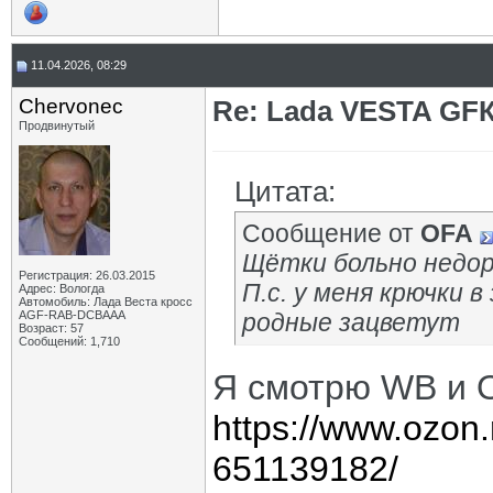
11.04.2026, 08:29
Chervonec
Re: Lada VESTA GF
Продвинутый
Цитата:
Сообщение от
OFA
Щётки больно недор
Регистрация: 26.03.2015
П.с. у меня крючки 
Адрес: Вологда
Автомобиль: Лада Веста кросс
AGF-RAB-DCBAAA
родные зацветут
Возраст: 57
Сообщений: 1,710
Я смотрю WB и 
https://www.ozon.
651139182/