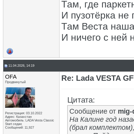
Там, где паркет
И пузотёрка не 
Там Веста наша
И ничего с ней 
11.04.2026, 14:19
OFA
Re: Lada VESTA GF
Продвинутый
Цитата:
Сообщение от
mig-
Регистрация: 03.10.2022
Адрес: Казахстан
На Калине год наз
Автомобиль: LADA Vesta Classic
Start седан
(брал комплектом),
Сообщений: 11,927