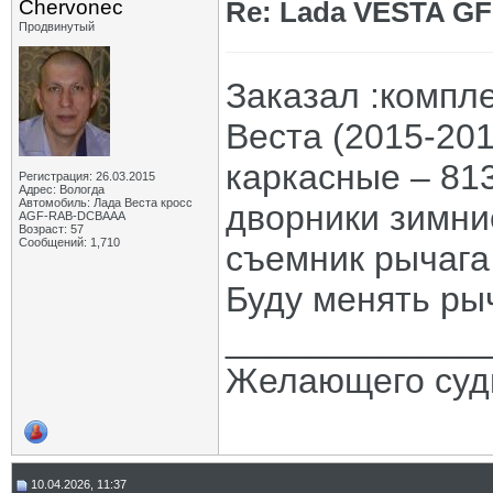
Chervonec
Re: Lada VESTA GF
Продвинутый
Заказал :компл
Веста (2015-201
каркасные – 81
Регистрация: 26.03.2015
Адрес: Вологда
Автомобиль: Лада Веста кросс
дворники зимни
AGF-RAB-DCBAAA
Возраст: 57
Сообщений: 1,710
съемник рычага
Буду менять рыч
_____________
Желающего судь
10.04.2026, 11:37