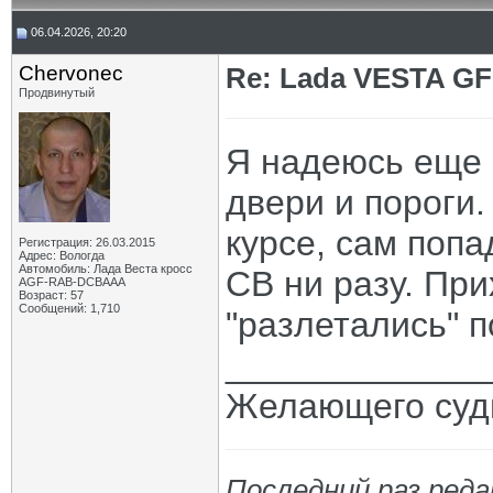
06.04.2026, 20:20
Chervonec
Re: Lada VESTA GF
Продвинутый
Я надеюсь еще 
двери и пороги.
курсе, сам попа
Регистрация: 26.03.2015
Адрес: Вологда
Автомобиль: Лада Веста кросс
СВ ни разу. При
AGF-RAB-DCBAAA
Возраст: 57
Сообщений: 1,710
"разлетались" п
_____________
Желающего судь
Последний раз реда