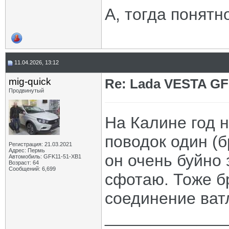
А, тогда понятн
11.04.2026, 13:12
mig-quick
Re: Lada VESTA GF
Продвинутый
На Калине год 
поводок один (б
Регистрация: 21.03.2021
Адрес: Пермь
он очень буйно 
Автомобиль: GFK11-51-ХВ1
Возраст: 64
Сообщений: 6,699
сфотаю. Тоже бр
соединение ват
_____________