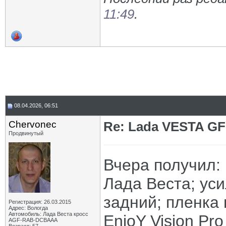
11:49
.
08.04.2026, 06:51
Chervonec
Re: Lada VESTA GF
Продвинутый
Вчера получил:
Лада Веста; ус
задний; пленка
Регистрация: 26.03.2015
Адрес: Вологда
Автомобиль: Лада Веста кросс
EnjoY Vision Pr
AGF-RAB-DCBAAA