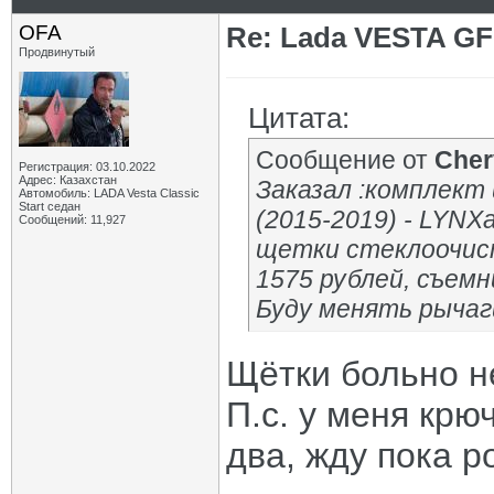
OFA
Re: Lada VESTA GF
Продвинутый
Цитата:
Сообщение от
Cher
Регистрация: 03.10.2022
Адрес: Казахстан
Заказал :комплек
Автомобиль: LADA Vesta Classic
Start седан
(2015-2019) - LYNXa
Сообщений: 11,927
щетки стеклоочист
1575 рублей, съем
Буду менять рычаги
Щётки больно н
П.с. у меня крю
два, жду пока р