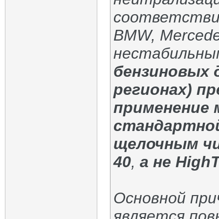
соответствии
BMW, Mercede
нестабильным
бензиновых д
регионах) п
применение 
стандартной
щелочным чис
40
,
а не HighT
Основной при
является пов