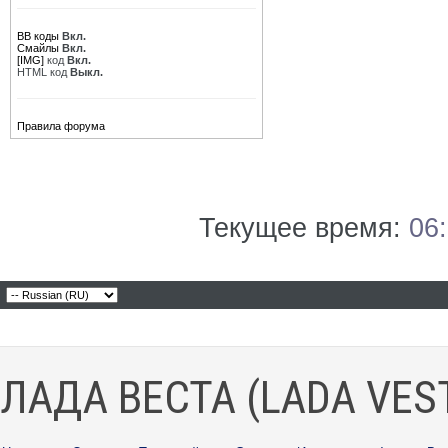
BB коды
Вкл.
Смайлы
Вкл.
[IMG]
код
Вкл.
HTML код
Выкл.
Правила форума
Текущее время:
06
ЛАДА ВЕСТА (LADA VES