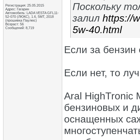
Поскольку то
Регистрация: 25.05.2015
Адрес: Гагарин
Автомобиль: LADA VESTA GFL11-
залил
https://
52-070 (ЛЮКС), 1.6, 5МТ, 2018
(прошивка Паулюс)
Возраст: 56
5w-40.html
Сообщений: 8,719
Если за бензин
Если нет, то лу
Aral HighTronic
бензиновых и д
оснащенных са
многоступенчат