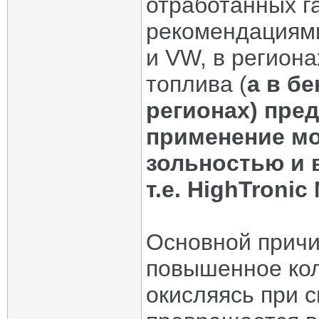
отработанных га
рекомендациям
и VW, в регион
топлива (
а в б
регионах) пре
применение мо
зольностью и
т.е. HighTronic
Основной причи
повышенное кол
окисляясь при с