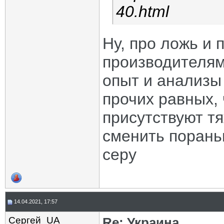
40.html
Ну, про ложь и
производителям
опыт и анализы 
прочих равных, 
присутствуют т
сменить пораньш
серу
14.04.2021, 17:57
Сергей_UA
Re: Украина