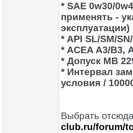
* SAE 0w30/0w
применять - у
эксплуатации)
* API SL/SM/SN
* ACEA A3/B3, 
* Допуск MB 22
* Интервал зам
условия / 10000
Выбрать отсюд
club.ru/forum/to