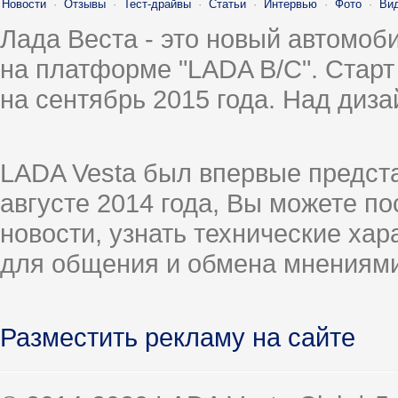
Новости
·
Отзывы
·
Тест-драйвы
·
Статьи
·
Интервью
·
Фото
·
Ви
Лада Веста - это новый автомо
на платформе "LADA B/C". Старт
на сентябрь 2015 года. Над диз
LADA Vesta был впервые предст
августе 2014 года, Вы можете п
новости, узнать технические ха
для общения и обмена мнениями
Разместить рекламу на сайте