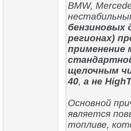
BMW, Mercede
нестабильным
бензиновых д
регионах) п
применение 
стандартной
щелочным чис
40
,
а не HighT
Основной при
является пов
топливе, кото