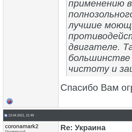
применению в
полнозольног
лучшие моющи
противодейст
двигателе. Та
большинстве 
чистоту и за
Спасибо Вам о
13.04.2021, 21:49
coronamark2
Re: Украина
Продвинутый