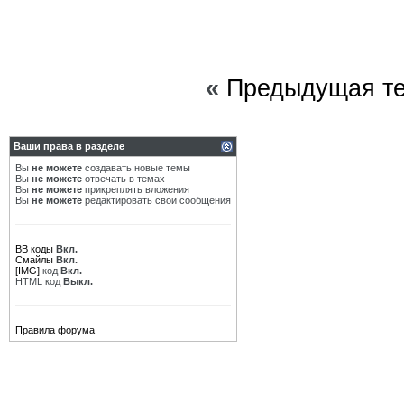
«
Предыдущая т
Ваши права в разделе
Вы
не можете
создавать новые темы
Вы
не можете
отвечать в темах
Вы
не можете
прикреплять вложения
Вы
не можете
редактировать свои сообщения
BB коды
Вкл.
Смайлы
Вкл.
[IMG]
код
Вкл.
HTML код
Выкл.
Правила форума