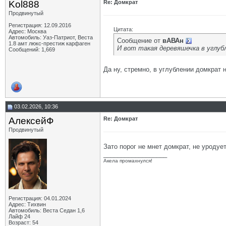
Kol888
Re: Домкрат
Продвинутый
Регистрация: 12.09.2016
Цитата:
Адрес: Москва
Автомобиль: Уаз-Патриот, Веста
Сообщение от
вАВАн
1.8 амт люкс-престиж карфаген
И вот такая деревяшечка в углубл
Сообщений: 1,669
Да ну, стремно, в углублении домкрат 
03.02.2026, 10:36
АлексейФ
Re: Домкрат
Продвинутый
Зато порог не мнет домкрат, не уродуе
__________________
Акела промахнулся!
Регистрация: 04.01.2024
Адрес: Тихвин
Автомобиль: Веста Седан 1,6
Лайф 24
Возраст: 54