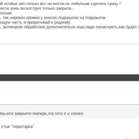
й особых нет,только вот не могли их побольше сделать сразу !
асти зона пескоструя только закрыта...
больше
 так неровно кромка у многих,подкрылок на подкрылок
ающую часть и приделывай к родному
ть, антикором обработано дополнительно еще,надо посмотреть,как будет 
рязь-все закрыто теперь,то,что я и хотел.
 стык "порог/арка"