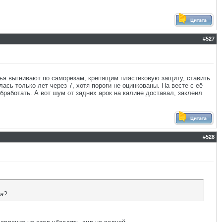
#
527
рылья выгнивают по саморезам, крепящим пластиковую защиту, ставить
ась только лет через 7, хотя пороги не оцинкованы. На весте с её
бработать. А вот шум от задних арок на калине доставал, заклеил
#
528
та?