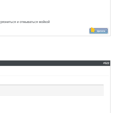
грязниться и отмываться мойкой
#
522