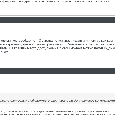
 фетровых подкрылков и вкручивали ли доп. саморез из комплекта?
х подкрылков вообще нет. С завода не устанавливали и я, помня, как к
огов кармашки, где постоянно грязь лежит. Ржавчина в этих местах появил
веть. На крайняк место доступное - в любой момент можно чем-нибудь о
лоном.
после фетровых подкрылков и вкручивали ли доп. саморез из комплек
о дома мойкой высокого давления, тщательно промыв под крыльями.