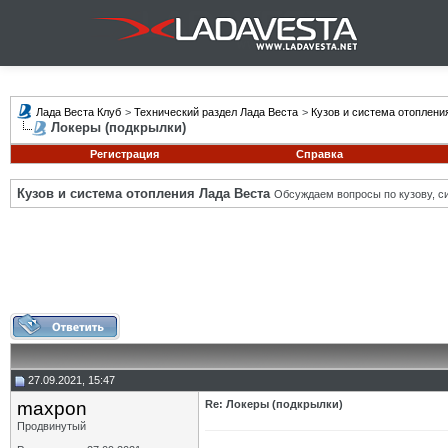
Лада Веста Клуб
>
Технический раздел Лада Веста
>
Кузов и система отоплени
Локеры (подкрылки)
Регистрация
Справка
Кузов и система отопления Лада Веста
Обсуждаем вопросы по кузову, си
27.09.2021, 15:47
maxpon
Re: Локеры (подкрылки)
Продвинутый