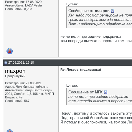
Регистрация: 17.08.2020
Цитата:
Автомобиль: LADA Vesta
Сообщений: 8,298
Сообщение от
maxpon
Хм, надо посмотреть,пока не пон
Грязь за подкрылком,где вставка
Вот и надеюсь,что обработка вес
не не не, я про задние подкрылки
там впереди выемка в пороге и там пря
27.09.2021, 16:10
maxpon
Re: Локеры (подкрылки)
Продвинутый
Регистрация: 27.09.2021
Цитата:
Адрес: Челябинская область
Автомобиль: Лада-Веста седан
Сообщение от
МГК
2021, Comfort, 1,6 106 л.с. МКПП
не не не, я про задние подкрылки
Возраст: 49
там впереди выемка в пороге и та
Сообщений: 567
Понял, поэтому и хотелось закрыть эту
Под горловиной бензобака тоже уже нем
Я потому и обеспокоился, на том же Ло