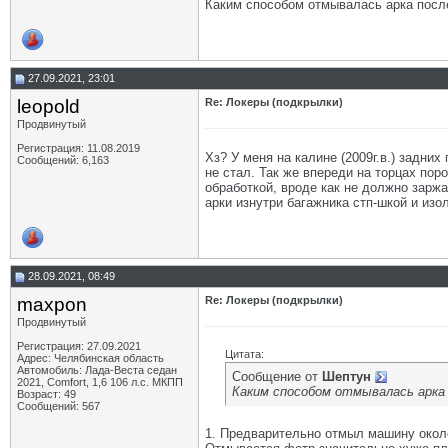
Каким способом отмывалась арка после
27.09.2021, 23:01
leopold
Re: Локеры (подкрылки)
Продвинутый
Регистрация: 11.08.2019
Хз? У меня на калине (2009г.в.) задни
Сообщений: 6,163
не стал. Так же впереди на торцах пор
обработкой, вроде как не должно заржа
арки изнутри багажника стп-шкой и изо
28.09.2021, 08:49
maxpon
Re: Локеры (подкрылки)
Продвинутый
Регистрация: 27.09.2021
Цитата:
Адрес: Челябинская область
Автомобиль: Лада-Веста седан
Сообщение от
Шептун
2021, Comfort, 1,6 106 л.с. МКПП
Каким способом отмывалась арка 
Возраст: 49
Сообщений: 567
1. Предварительно отмыл машину окол