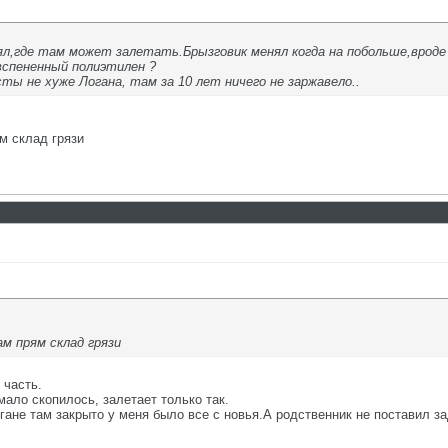
ял,где там может залетать.Брызговик менял когда на побольше,вроде
 вспененный полиэтилен ?
ты не хуже Логана, там за 10 лет ничего не заржавело..
м склад грязи
м прям склад грязи
 часть.
ало скопилось, залетает только так.
гане там закрыто у меня было все с новья.А родственник не поставил за