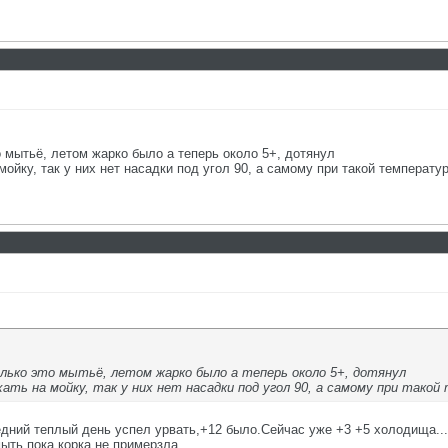
о мытьё, летом жарко было а теперь около 5+, дотянул
ойку, так у них нет насадки под угол 90, а самому при такой температур
ько это мытьё, летом жарко было а теперь около 5+, дотянул
ть на мойку, так у них нет насадки под угол 90, а самому при такой
дний теплый день успел урвать,+12 было.Сейчас уже +3 +5 холодища...
ыть,пока корка не примерзла.