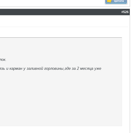
#
526
лок.
ь и карман у заливной горловины,где за 2 месяца уже