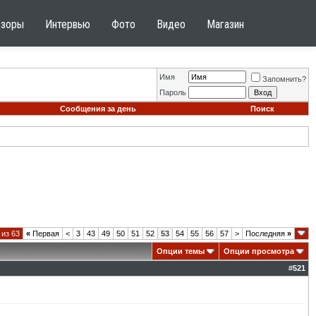
бзоры
Интервью
Фото
Видео
Магазин
Имя
Запомнить?
Пароль
Сообщения за день
Поиск
 из 63
«
Первая
<
3
43
49
50
51
52
53
54
55
56
57
>
Последняя
»
Опции темы
Опции просмотра
#
521