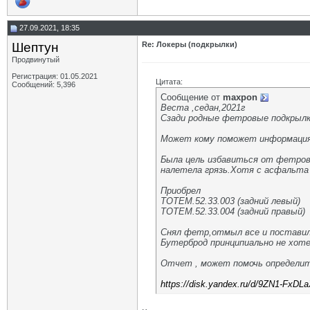
27.09.2021, 18:35
Шептун
Re: Локеры (подкрылки)
Продвинутый
Регистрация: 01.05.2021
Цитата:
Сообщений: 5,396
Сообщение от
maxpon
Веста ,седан,2021г
Сзади родные фетровые подкрыл
Может кому поможет информация
Была цель избавиться от фетровы
налетела грязь.Хотя с асфальта 
Приобрел
TOTEM.52.33.003 (задний левый)
TOTEM.52.33.004 (задний правый)
Снял фетр,отмыл все и поставил
Бутерброд принципиально не хот
Отчет , может помочь определи
https://disk.yandex.ru/d/9ZN1-FxDL