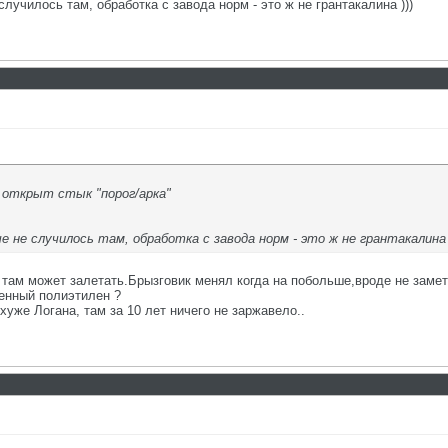
 случилось там, обработка с завода норм - это ж не грантакалина )))
 открыт стык "порог/арка"
че не случилось там, обработка с завода норм - это ж не грантакалина 
е там может залетать.Брызговик менял когда на побольше,вроде не заме
ненный полиэтилен ?
хуже Логана, там за 10 лет ничего не заржавело..