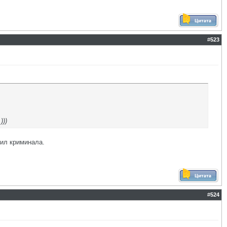
#
523
)))
тил криминала.
#
524