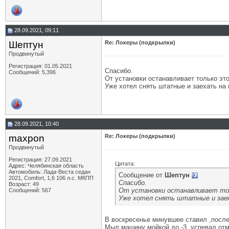
28.09.2021, 09:11
Шептун
Re: Локеры (подкрылки)
Продвинутый
Регистрация: 01.05.2021
Спасибо.
Сообщений: 5,396
От установки останавливает только эт
Уже хотел снять штатные и заехать на м
28.09.2021, 10:40
maxpon
Re: Локеры (подкрылки)
Продвинутый
Регистрация: 27.09.2021
Цитата:
Адрес: Челябинская область
Автомобиль: Лада-Веста седан
Сообщение от
Шептун
2021, Comfort, 1,6 106 л.с. МКПП
Спасибо.
Возраст: 49
От установки останавливает тол
Сообщений: 567
Уже хотел снять штатные и заеха
В воскресенье минувшее ставил ,после
Мыл машину мойкой до -3, успевал отм