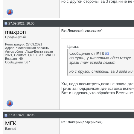
но с другой стороны, за 3 года ниче не
27.09.2021, 16:05
maxpon
Re: Локеры (подкрылки)
Продвинутый
Регистрация: 27.09.2021
Цитата:
Адрес: Челябинская область
Автомобиль: Лада-Веста седан
Сообщение от
МГК
2021, Comfort, 1,6 106 л.с. МКПП
по сути, у штатных один минус -
Возраст: 49
грязь там всегда лежит
Сообщений: 567
но с другой стороны, за 3 года ни
Хм, надо посмотреть,пока не понял,гд
Грязь за подкрылком,где вставка вспе
Вот и надеюсь,что обработка Весты не 
27.09.2021, 16:06
МГК
Re: Локеры (подкрылки)
Banned