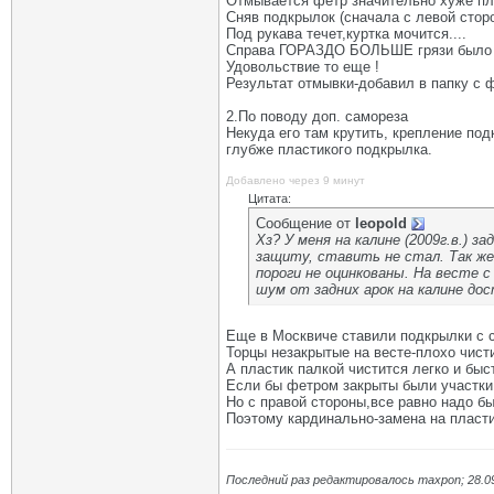
Отмывается фетр значительно хуже пла
Сняв подкрылок (сначала с левой сторо
Под рукава течет,куртка мочится....
Справа ГОРАЗДО БОЛЬШЕ грязи было за
Удовольствие то еще !
Результат отмывки-добавил в папку с 
2.По поводу доп. самореза
Некуда его там крутить, крепление по
глубже пластикого подкрылка.
Добавлено через 9 минут
Цитата:
Сообщение от
leopold
Хз? У меня на калине (2009г.в.) 
защиту, ставить не стал. Так же
пороги не оцинкованы. На весте 
шум от задних арок на калине дос
Еще в Москвиче ставили подкрылки с с
Торцы незакрытые на весте-плохо чист
А пластик палкой чистится легко и быс
Если бы фетром закрыты были участки 
Но с правой стороны,все равно надо бы
Поэтому кардинально-замена на пласт
Последний раз редактировалось maxpon; 28.0