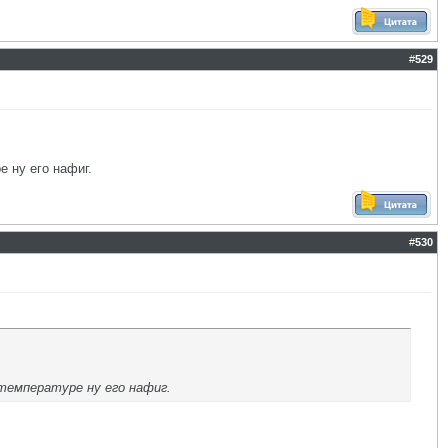
#
529
е ну его нафиг.
#
530
 температуре ну его нафиг.