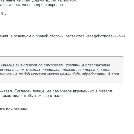
авление не стал убавлять,лил на полной.
лее,где осталось-ведро и поролон...
бку.
ения ,в основном с правой стороны отстаются незадействованы-они
 как крылья выгнивают по саморезам, крепящим пластиковую
авчина в этих местах появилась только лет через 7, хотя
ступное - в любой момент можно чем-нибудь обработать. А вот
ржавел. Согласен,лучше без саморезов вкрученных в металл.
 таком виде,чтобы там все отпало.
ика или резины.