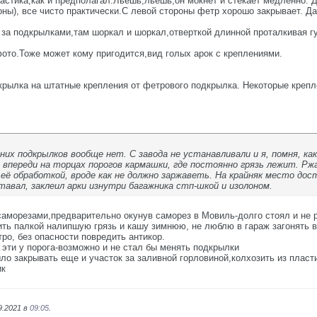
стика,как и предполагал.Льешь,льешь,он мокнет и стекает медленно. Д
ны), все чисто практически.С левой стороны фетр хорошо закрывает. Да
 подкрылками,там шоркал и шоркал,отверткой длинной проталкивая гу
фото.Тоже может кому пригодится,вид голых арок с креплениями.
дкрылка на штатные крепления от фетрового подкрылка. Некоторые крепл
задних подкрылков вообще нет. С завода не устанавливали и я, помня,
 впереди на торцах порогов кармашки, где постоянно грязь лежит. Рж
с её обработкой, вроде как не должно заржаветь. На крайняк место до
тавал, заклеил арки изнутри багажника стп-шкой и изолоном.
аморезами,предварительно окунув саморез в Мовиль-долго стоял и не 
ить палкой налипшую грязь и кашу зимнюю, не люблю в гараж загонять в
тро, без опасности повредить антикор.
эти у порога-возможно и не стал бы менять подкрылки
ло закрывать еще и участок за заливной горловиной,колхозить из пласт
ик
9.2021 в
09:05
.