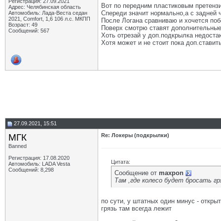
Регистрация: 27.09.2021
Вот по передним пластиковым претензи
Адрес: Челябинская область
Спереди значит нормально,а с задней ч
Автомобиль: Лада-Веста седан
2021, Comfort, 1,6 106 л.с. МКПП
После Логана сравниваю и хочется по
Возраст: 49
Поверх смотрю ставят дополнительные,
Сообщений: 567
Хоть отрезай у доп.подкрылка недост
Хотя может и не стоит пока доп.стави
27.09.2021, 15:51
МГК
Re: Локеры (подкрылки)
Banned
Регистрация: 17.08.2020
Цитата:
Автомобиль: LADA Vesta
Сообщений: 8,298
Сообщение от
maxpon
Там ,где колесо будет бросать г
по сути, у штатных один минус - открыт
грязь там всегда лежит