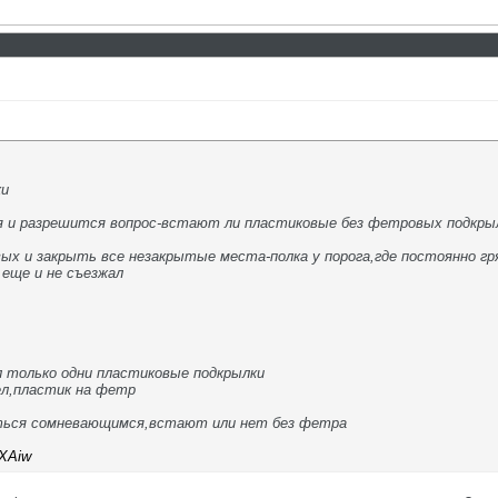
ки
 и разрешится вопрос-встают ли пластиковые без фетровых подкры
х и закрыть все незакрытые места-полка у порога,где постоянно гряз
еще и не съезжал
 только одни пластиковые подкрылки
ел,пластик на фетр
ться сомневающимся,встают или нет без фетра
aXAiw