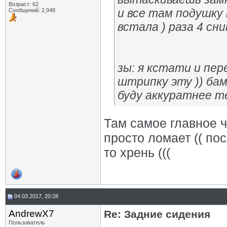
Возраст: 62
и все там подушку
Сообщений: 2,948
встала ) раза 4 сни
зы: я кстати и пер
штрипку эту )) бам
буду аккуратнее те
Там самое главное ч
просто ломает (( по
то хрень (((
04.03.2017, 20:28
AndrewX7
Re: Задние сидения
Пользователь