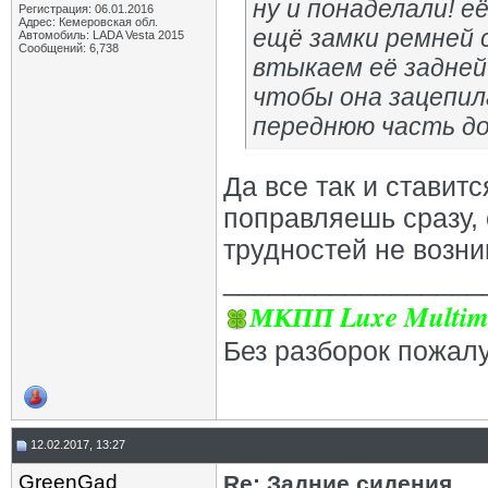
ну и понаделали! е
Регистрация: 06.01.2016
Адрес: Кемеровская обл.
ещё замки ремней 
Автомобиль: LADA Vesta 2015
Сообщений: 6,738
втыкаем её задней
чтобы она зацепил
переднюю часть до
Да все так и ставитс
поправляешь сразу, 
трудностей не возни
_________________
МКПП Luxe Multim
Без разборок пожал
12.02.2017, 13:27
GrееnGad
Re: Задние сидения