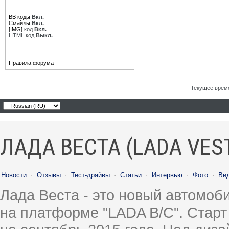
BB коды
Вкл.
Смайлы
Вкл.
[IMG]
код
Вкл.
HTML код
Выкл.
Правила форума
Текущее врем
ЛАДА ВЕСТА (LADA VES
Новости
·
Отзывы
·
Тест-драйвы
·
Статьи
·
Интервью
·
Фото
·
Ви
Лада Веста - это новый автомо
на платформе "LADA B/C". Старт