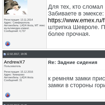
Для тех, кто сломал
Забиваете в эмексе:
https://www.emex.ru
Регистрация: 13.11.2014
Адрес: Симферополь
штрипка Шевроле. П
Автомобиль: LADA Vesta, МТ люкс
мультимедиа климат.
Сообщений: 4,737
более прочная.
12.02.2017, 19:35
AndrewX7
Re: Задние сидения
Пользователь
Регистрация: 15.12.2016
Адрес: Кемерово
к ремням замки прис
Автомобиль: LADA Vesta
Сообщений: 31
замки в стороны гор