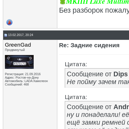
МКПП Luxe Multim
Без разборок пожал
13.02.2017, 20:24
GrееnGad
Re: Задние сидения
Продвинутый
Цитата:
Сообщение от
Dips
Регистрация: 21.09.2016
Адрес: Ростов-на-Дону
Не пойму зачем так
Автомобиль: LADA Хамелеон
Сообщений: 468
Цитата:
Сообщение от
And
ну и понаделали! е
ещё замки ремней 