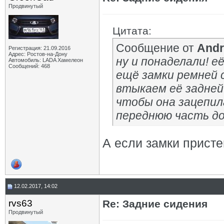
Продвинутый
Цитата:
Сообщение от
And
Регистрация: 21.09.2016
Адрес: Ростов-на-Дону
ну и понаделали! е
Автомобиль: LADA Хамелеон
Сообщений: 468
ещё замки ремней 
втыкаем её задней
чтобы она зацепил
переднюю часть до
А если замки присте
12.02.2017, 14:02
rvs63
Re: Задние сидения
Продвинутый