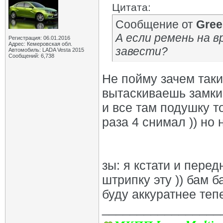
Цитата:
Сообщение от
Grе
А если ремень на в
Регистрация: 06.01.2016
Адрес: Кемеровская обл.
завести?
Автомобиль: LADA Vesta 2015
Сообщений: 6,738
Не пойму зачем так
вытаскиваешь замки
и все там подушку то
раза 4 снимал )) но 
зы: я кстати и пере
штрипку эту )) бам б
буду аккуратнее тепе
_________________