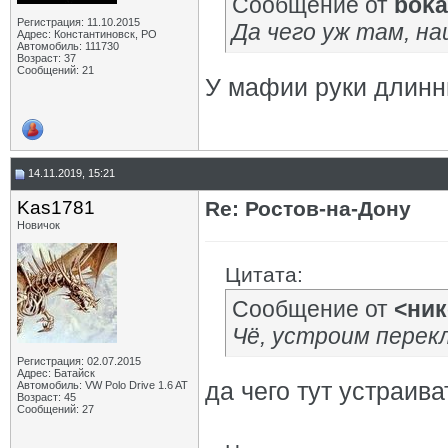
Сообщение от
boka
Регистрация: 11.10.2015
Да чего уж там, на
Адрес: Константиновск, РО
Автомобиль: 111730
Возраст: 37
Сообщений: 21
У мафии руки длинн
14.11.2019, 15:21
Kas1781
Re: Ростов-на-Дону
Новичок
Цитата:
Сообщение от
<ник
Чё, устроим перекл
Регистрация: 02.07.2015
Адрес: Батайск
да чего тут устраива
Автомобиль: VW Polo Drive 1.6 AT
Возраст: 45
Сообщений: 27