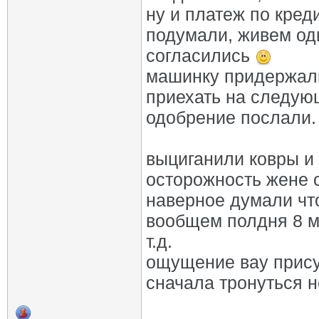
ну и платеж по кред
подумали, живем од
согласились
машинку придержали
приехать на следующ
одобрение послали.
выциганили ковры и
осторожность жене с
наверное думали что
вообщем полдня 8 м
т.д.
ощущение вау прису
сначала тронуться н