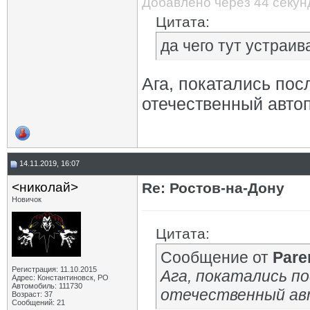
Добавлено через 44 секу
Цитата:
да чего тут устраив
Ага, покатались пос
отечественный авт
14.11.2019, 16:07
<николай>
Re: Ростов-на-Дону
Новичок
Цитата:
Сообщение от
Pare
Регистрация: 11.10.2015
Ага, покатались по
Адрес: Константиновск, РО
Автомобиль: 111730
отечественный а
Возраст: 37
Сообщений: 21