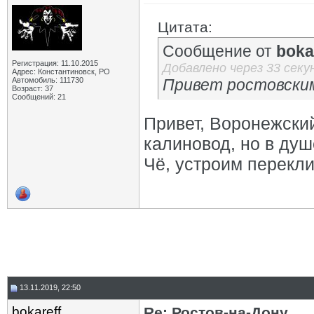
Цитата:
Сообщение от
boka
Регистрация: 11.10.2015
Добавлено через 33 секу
Адрес: Константиновск, РО
Автомобиль: 111730
Привет ростовским
Возраст: 37
Сообщений: 21
Привет, Воронежский
калиновод, но в душе
Чё, устроим перекли
13.11.2019, 22:50
bokareff
Re: Ростов-на-Дону