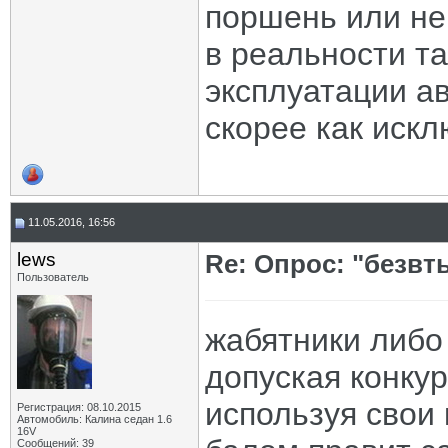
поршень или не 
в реальности т
эксплуатации а
скорее как иск
11.05.2016, 16:56
lews
Re: Опрос: "безв
Пользователь
жабятники либо
допуская конку
используя свои
Регистрация: 08.10.2015
Автомобиль: Калина седан 1.6
16V
Сообщений: 39