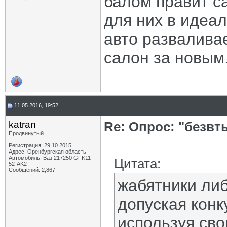
балом правит са
для них в идеал
авто разваливае
салон за новым.
11.05.2016, 19:52
katran
Re: Опрос: "безв
Продвинутый
Регистрация: 29.10.2015
Адрес: Оренбургская область
Автомобиль: Ваз 217250 GFK11-
Цитата:
52-AK2
Сообщений: 2,867
жабятники либ
допуская конк
используя сво