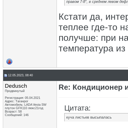
правом 7-8°, в среднем левом дефл
Кстати да, инте
теплее где-то н
получше: при на
температура из 
12.05.2023, 08:40
Dedusch
Re: Кондиционер и
Продвинутый
Регистрация: 05.04.2021
Адрес: Таганрог
Автомобиль: LADA Vesta SW
Цитата:
плутон GFK110 люкс21год
Возраст: 58
Сообщений: 146
куча листьев высыпалась