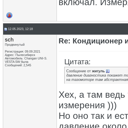
включал. Измер
12.05.2023, 12:18
sch
Re: Кондиционер и
Продвинутый
Регистрация: 09.09.2021
Адрес: Пылесибирск
Автомобиль: Changan UNI-S.
Цитата:
VESTA SW была
Сообщений: 2,545
Сообщение от
жигуль
давление диагностика покажет т
на тазомоторе там абстрактная 
Хех, а там ведь
измерения )))
Но оно так и ес
давление около