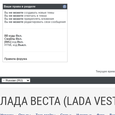
Ваши права в разделе
Вы
не можете
создавать новые темы
Вы
не можете
отвечать в темах
Вы
не можете
прикреплять вложения
Вы
не можете
редактировать свои сообщения
BB коды
Вкл.
Смайлы
Вкл.
[IMG]
код
Вкл.
HTML код
Выкл.
Правила форума
Текущее врем
ЛАДА ВЕСТА (LADA VES