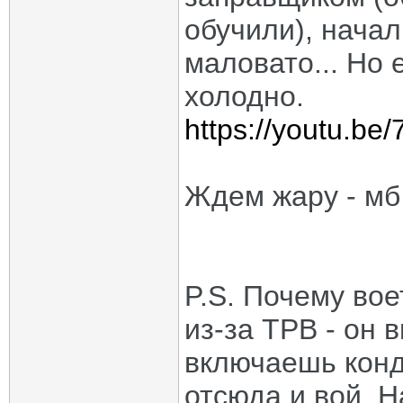
обучили), начал
маловато... Но 
холодно.
https://youtu.b
Ждем жару - мб 
P.S. Почему вое
из-за ТРВ - он 
включаешь конд
отсюда и вой. Н