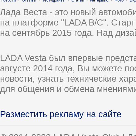
Новости
·
Отзывы
·
Тест-драйвы
·
Статьи
·
Интервью
·
Фото
·
Ви
Лада Веста - это новый автомо
на платформе "LADA B/C". Старт
на сентябрь 2015 года. Над диз
LADA Vesta был впервые предст
августе 2014 года, Вы можете п
новости, узнать технические ха
для общения и обмена мнениями
Разместить рекламу на сайте