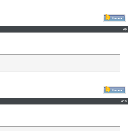
#
9
#
10