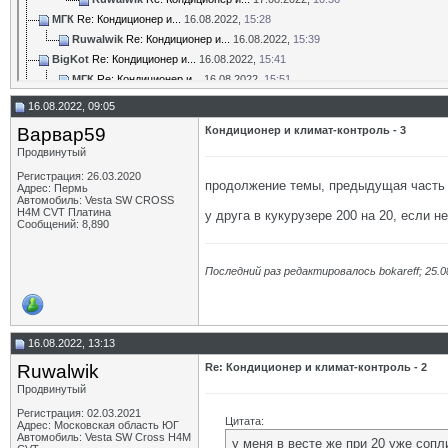
МГК
Re: Кондиционер и...
16.08.2022,
15:28
Ruwalwik
Re: Кондиционер и...
16.08.2022,
15:39
BigKot
Re: Кондиционер и...
16.08.2022,
15:41
МГК
Re: Кондиционер и...
16.08.2022,
15:51
_AI_
Re: Кондиционер и...
16.08.2022,
16:21
16.08.2022, 09:05
МГК
Re: Кондиционер и...
16.08.2022,
21:29
Варвар59
Кондиционер и климат-контроль - 3
Тартарен
Re: Кондиционер и...
17.08.2022,
18:34
Продвинутый
tsu
Re: Кондиционер и...
18.08.2022,
10:57
Регистрация: 26.03.2020
Alexsandr_UssR
Re: Кондиционер и...
27.08.2022,
00:20
продолжение темы, предыдущая част
Адрес: Пермь
Ладовоз
Re: Кондиционер и...
27.08.2022,
22:09
Автомобиль: Vesta SW CROSS
H4M CVT Платина
у друга в кукурузере 200 на 20, если н
Nash
Re: Кондиционер и...
28.08.2022,
23:34
Сообщений: 8,890
MrRip
Re: Кондиционер и...
29.08.2022,
03:20
Nash
Re: Кондиционер и...
29.08.2022,
21:24
Последний раз редактировалось bokareff; 25.0
Варвар59
Re: Кондиционер и...
30.08.2022,
09:57
Генадий
Re: Кондиционер и...
29.09.2022,
23:13
Варвар59
Re: Кондиционер и...
30.09.2022,
09:45
Alexsandr_UssR
Re: Кондиционер и...
04.02.2023,
02:38
16.08.2022, 13:13
Варвар59
Re: Кондиционер и...
04.02.2023,
14:46
Ruwalwik
Re: Кондиционер и климат-контроль - 2
cavstarica
Re: Кондиционер и...
01.05.2023,
00:21
Продвинутый
Варвар59
Re: Кондиционер и...
01.05.2023,
12:31
Регистрация: 02.03.2021
Максим48
Re: Кондиционер и...
01.05.2023,
20:16
Цитата:
Адрес: Московская область ЮГ
Автомобиль: Vesta SW Cross H4M
Варвар59
Re: Кондиционер и...
02.05.2023,
06:49
у меня в весте же при 20 уже сопл