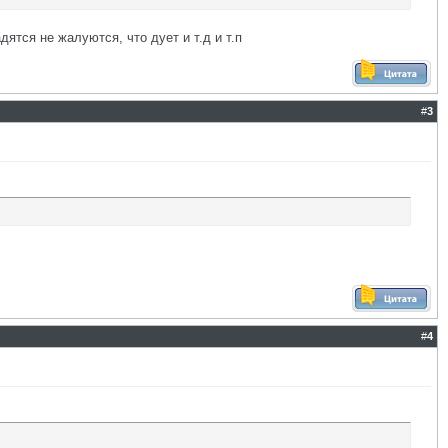
дятся не жалуются, что дует и т.д и т.п
#
3
#
4