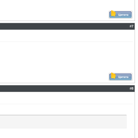
#
7
#
8