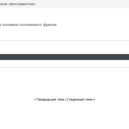
рное пространство.
ла половина положенного фреона
«
Предыдущая тема
|
Следующая тема
»