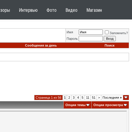
бзоры
Интервью
Фото
Видео
Магазин
Имя
Запомнить?
Пароль
Сообщения за день
Поиск
Страница 1 из 56
1
2
3
4
5
11
51
>
Последняя
»
Опции темы
Опции просмотра