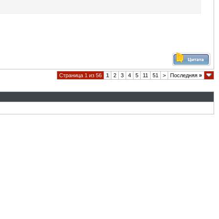
Страница 1 из 56
1
2
3
4
5
11
51
>
Последняя
»