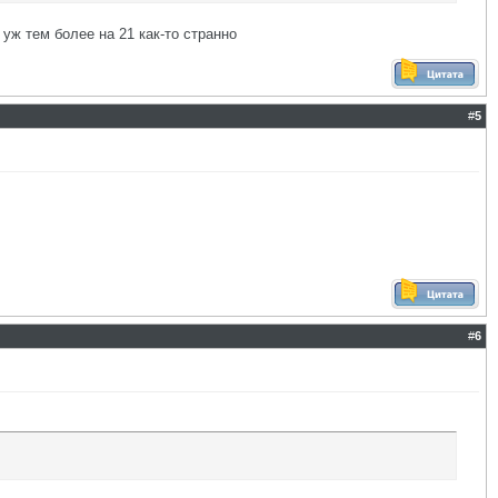
 уж тем более на 21 как-то странно
#
5
#
6