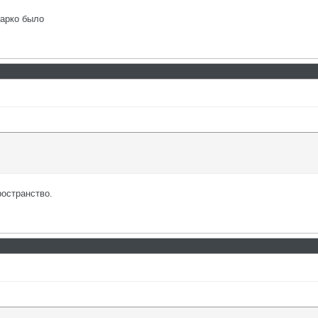
жарко было
остранство.