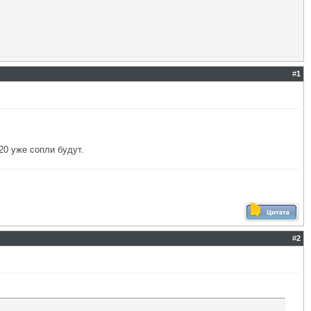
#
1
 20 уже сопли будут.
#
2