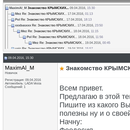
MaximAl_M
Знакомство КРЫМСКИХ...
09.04.2016,
15:30
Mez
Re: Знакомство КРЫМСКИХ...
17.04.2016,
01:13
Pol
Re: Знакомство КРЫМСКИХ...
17.04.2016,
18:13
xxxbasxxx
Re: Знакомство КРЫМСКИХ...
17.04.2016,
23:50
Mez
Re: Знакомство КРЫМСКИХ...
18.04.2016,
11:15
Pol
Re: Знакомство КРЫМСКИХ...
18.04.2016,
11:56
Mez
Re: Знакомство КРЫМСКИХ...
19.04.2016,
00:45
vajc
Re: Знакомство КРЫМСКИХ...
19.04.2016,
15:57
smsm
Re: Знакомство КРЫМСКИХ...
19.04.2016,
17:08
09.04.2016, 15:30
Ризван
Re: Знакомство КРЫМСКИХ...
19.04.2016,
18:20
vajc
Re: Знакомство КРЫМСКИХ...
19.04.2016,
18:20
MaximAl_M
Знакомство КРЫМСК
smsm
Re: Знакомство КРЫМСКИХ...
19.04.2016,
18:32
Новичок
Mez
Re: Знакомство КРЫМСКИХ...
20.04.2016,
01:49
Регистрация: 09.04.2016
Pol
Re: Знакомство КРЫМСКИХ...
20.04.2016,
09:01
Автомобиль: LADA Vesta
Всем привет.
Сообщений: 1
Дополнительные ответы в подтемах
Предлагаю в этой те
Олег13
Re: Знакомство КРЫМСКИХ...
31.07.2016,
22:42
Ladavod
Re: Знакомство КРЫМСКИХ...
19.04.2016,
18:29
Пишите из какого Вы
withoutwords
Re: Знакомство КРЫМСКИХ...
20.04.2016,
16:21
полезны ну и о своей
smsm
Re: Знакомство КРЫМСКИХ...
20.04.2016,
18:18
Pol
Re: Знакомство КРЫМСКИХ...
20.04.2016,
21:13
Начну:
smsm
Re: Знакомство КРЫМСКИХ...
21.04.2016,
11:04
Pol
Re: Знакомство КРЫМСКИХ...
29.04.2016,
21:31