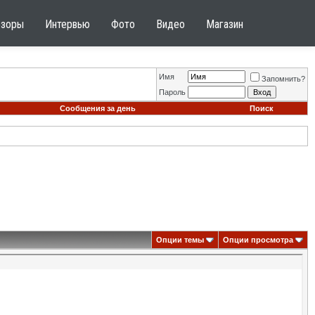
бзоры
Интервью
Фото
Видео
Магазин
Имя
Запомнить?
Пароль
Сообщения за день
Поиск
Опции темы
Опции просмотра