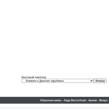
Быстрый переход
Обратная связь
-
Лада Веста Клуб
-
Архив
-
Вверх