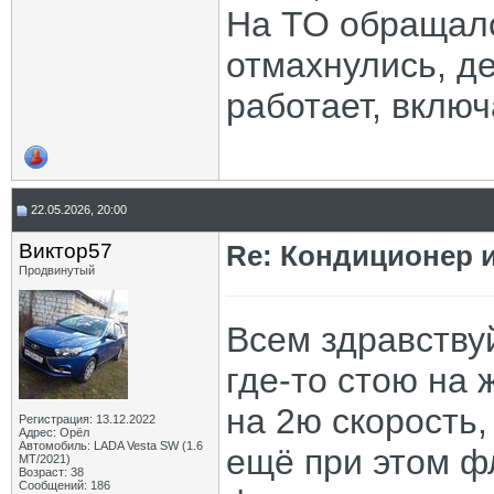
На ТО обращалс
отмахнулись, де
работает, включ
22.05.2026, 20:00
Виктор57
Re: Кондиционер и
Продвинутый
Всем здравству
где-то стою на 
на 2ю скорость,
Регистрация: 13.12.2022
Адрес: Орёл
Автомобиль: LADA Vesta SW (1.6
ещё при этом ф
МТ/2021)
Возраст: 38
Сообщений: 186