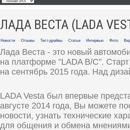
ЛАДА ВЕСТА (LADA VES
Новости
·
Отзывы
·
Тест-драйвы
·
Статьи
·
Интервью
·
Фото
·
Ви
Лада Веста - это новый автомо
на платформе "LADA B/C". Старт
на сентябрь 2015 года. Над диз
LADA Vesta был впервые предст
августе 2014 года, Вы можете п
новости, узнать технические ха
для общения и обмена мнениями