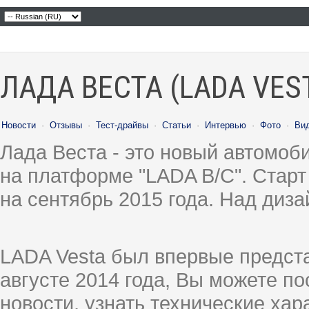
ЛАДА ВЕСТА (LADA VES
Новости
·
Отзывы
·
Тест-драйвы
·
Статьи
·
Интервью
·
Фото
·
Ви
Лада Веста - это новый автомо
на платформе "LADA B/C". Старт
на сентябрь 2015 года. Над диз
LADA Vesta был впервые предст
августе 2014 года, Вы можете п
новости, узнать технические ха