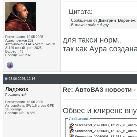
Цитата:
Сообщение от
Дмитрий_Воронеж
В такси видел Ауру.
Регистрация: 19.05.2025
для такси норм..
Адрес: регион 252
Автомобиль: LADA Vesta SW CVT
так как Аура создан
21129 серый цвет, 2025
Возраст: 43
Сообщений: 232
03.06.2026, 12:16
Ладовоз
Re: АвтоВАЗ новости -
Продвинутый
Регистрация: 15.08.2020
Автомобиль: SW 1.6 cross GFK
Обвес и клиренс вн
110 orange
Сообщений: 18,889
Изображения
Screenshot_20260603_121212_ru_oneme_
Screenshot_20260603_121322_ru_oneme_
Screenshot_20260603_121331_ru_oneme_