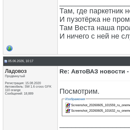
_________________
Там, где паркетник 
И пузотёрка не пром
Там Веста наша про
И ничего с ней не сл
05.06.2026, 10:17
Ладовоз
Re: АвтоВАЗ новости -
Продвинутый
Регистрация: 15.08.2020
Автомобиль: SW 1.6 cross GFK
Посмотрим.
110 orange
Сообщений: 18,889
Изображения
Screenshot_20260605_101559_ru_oneme_
Screenshot_20260605_101632_ru_oneme_
_________________