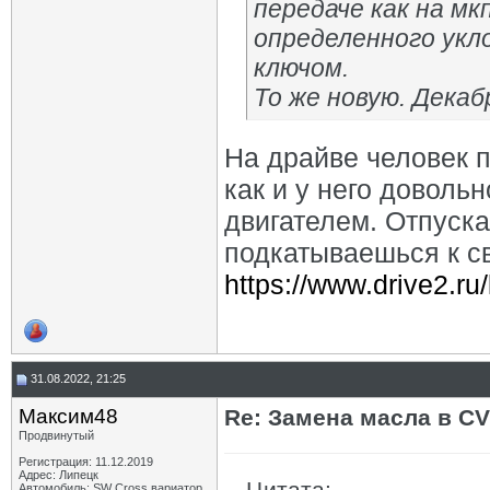
передаче как на мк
определенного укл
ключом.
То же новую. Декаб
На драйве человек 
как и у него довол
двигателем. Отпуска
подкатываешься к с
https://www.drive2.r
31.08.2022, 21:25
Максим48
Re: Замена масла в CV
Продвинутый
Регистрация: 11.12.2019
Адрес: Липецк
Цитата:
Автомобиль: SW Cross вариатор