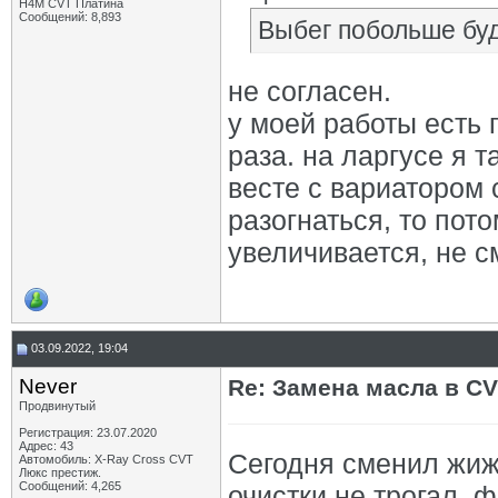
H4M CVT Платина
Сообщений: 8,893
Выбег побольше буд
не согласен.
у моей работы есть 
раза. на ларгусе я т
весте с вариатором 
разогнаться, то пот
увеличивается, не с
03.09.2022, 19:04
Never
Re: Замена масла в CV
Продвинутый
Регистрация: 23.07.2020
Адрес: 43
Сегодня сменил жиж
Автомобиль: X-Ray Cross CVT
Люкс престиж.
Сообщений: 4,265
очистки не трогал, 