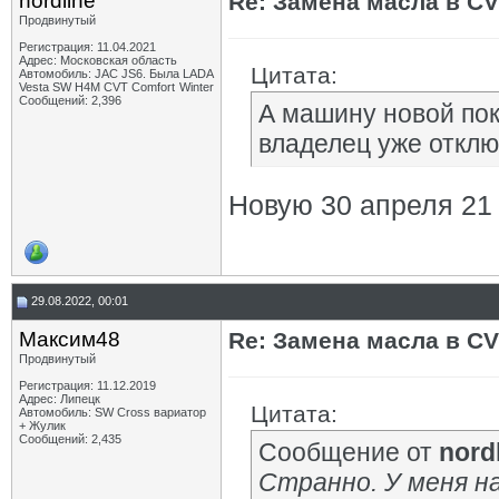
nordline
Re: Замена масла в CV
Продвинутый
Регистрация: 11.04.2021
Адрес: Московская область
Цитата:
Автомобиль: JAC JS6. Была LADA
Vesta SW H4M CVT Comfort Winter
Сообщений: 2,396
А машину новой пок
владелец уже отклю
Новую 30 апреля 21 
29.08.2022, 00:01
Максим48
Re: Замена масла в CV
Продвинутый
Регистрация: 11.12.2019
Адрес: Липецк
Цитата:
Автомобиль: SW Cross вариатор
+ Жулик
Сообщений: 2,435
Сообщение от
nord
Странно. У меня н