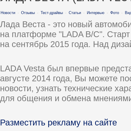
Новости
·
Отзывы
·
Тест-драйвы
·
Статьи
·
Интервью
·
Фото
·
Ви
Лада Веста - это новый автомо
на платформе "LADA B/C". Старт
на сентябрь 2015 года. Над диз
LADA Vesta был впервые предст
августе 2014 года, Вы можете п
новости, узнать технические ха
для общения и обмена мнениями
Разместить рекламу на сайте