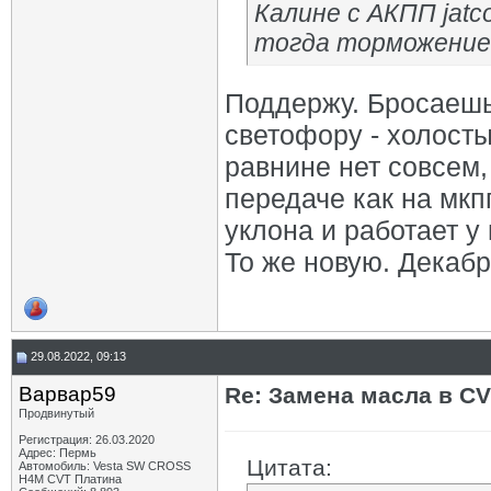
Калине с АКПП jatc
тогда торможение 
Поддержу. Бросаешь 
светофору - холосты
равнине нет совсем,
передаче как на мкп
уклона и работает у
То же новую. Декабр
29.08.2022, 09:13
Варвар59
Re: Замена масла в CV
Продвинутый
Регистрация: 26.03.2020
Адрес: Пермь
Цитата:
Автомобиль: Vesta SW CROSS
H4M CVT Платина