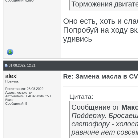
Сообщений: 8,893
Торможения двигате
Оно есть, хоть и сл
Попробуй на ходу вк
удивись
31.08.2022, 12:21
alexl
Re: Замена масла в CV
Новичок
Регистрация: 28.08.2022
Адрес: казахстан
Цитата:
Автомобиль: LADA Vesta CVT
Black
Сообщений: 8
Сообщение от
Мак
Поддержу. Бросаешь
светофору - холос
равнине нет совсем