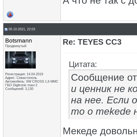
А что не так с 
05.10.2021, 22:03
Botsmann
Re: TEYES CC3
Продвинутый
Цитата:
Сообщение о
Регистрация: 14.04.2019
Адрес: Севастополь
Автомобиль: SW CROSS 1,6 ММС
ГБО Digitronic maxi 2
и ценник не к
Сообщений: 3,130
на нее. Если 
то о mekede 
Мекеде довольн