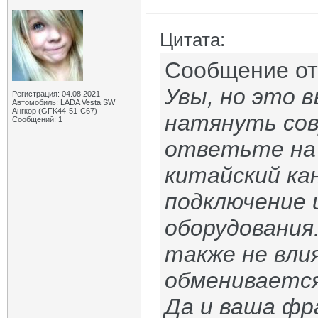
Цитата:
Сообщение о
Увы, но это 
Регистрация: 04.08.2021
Автомобиль: LADA Vesta SW
Ангкор (GFK44-51-C67)
натянуть сов
Сообщений: 1
ответьте на 
китайский кан
подключение 
оборудования
также не вли
обменивается
Да и ваша фр