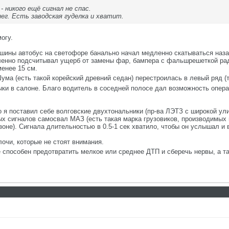
- никого ещё сигнал не спас.
нег. Есть заводская гуделка и хватит.
огу.
ашины автобус на светофоре банально начал медленно скатываться назад
енно подсчитывал ущерб от замены фар, бампера с фальшрешеткой радиа
менее 15 см.
ума (есть такой корейский древний седан) перестроилась в левый ряд (т
ки в салоне. Благо водитель в соседней полосе дал возможность операт
 я поставил себе волговские двухтональники (пр-ва ЛЭТЗ с широкой ули
вых сигналов самосвал МАЗ (есть такая марка грузовиков, производимых
 зоне). Сигнала длительностью в 0.5-1 сек хватило, чтобы он услышал и
лочи, которые не стоят внимания.
 способен предотвратить мелкое или среднее ДТП и сберечь нервы, а 