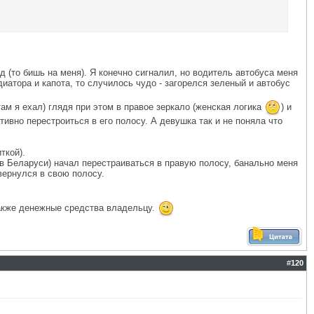
 (то бишь на меня). Я конечно сигналил, но водитель автобуса меня
тора и капота, то случилось чудо - загорелся зеленый и автобус
ам я ехал) глядя при этом в правое зеркало (женская логика
) и
ивно перестроиться в его полосу. А девушка так и не поняла что
ткой).
 в Беларуси) начал перестраиваться в правую полосу, банально меня
 вернулся в свою полосу.
также денежные средства владельцу.
#
120