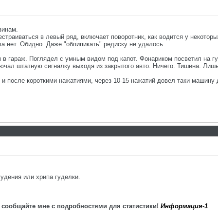
зинам.
естраиваться в левый ряд, включает поворотник, как водится у некоторых
а нет. Обидно. Даже "обпипикать" редиску не удалось.
 в гараж. Поглядел с умным видом под капот. Фонариком посветил на гуд
лючал штатную сигналку выходя из закрытого авто. Ничего. Тишина. Лиш
и после короткими нажатиями, через 10-15 нажатий довел таки машину д
гудения или хрипа гуделки.
 сообщайте мне с подробностями для статистики!
Информация-1