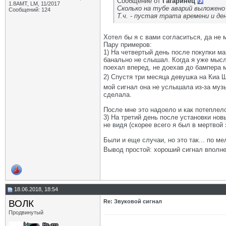
Сообщение от
Гагаринец
1.8AMT, LM, 11/2017
Сколько на тубе аварий выложено 
Сообщений: 124
Т.ч. - пустая трата времени и де
Хотел бы я с вами согласиться, да не м
Пару примеров:
1) На четвертый день после покупки м
банально не слышал. Когда я уже мысл
поехал вперед, не доехав до бампера 
2) Спустя три месяца девушка на Киа Ш
мой сигнал она не услышала из-за музы
сделала.
После мне это надоело и как потеплело
3) На третий день после установки но
не видя (скорее всего я был в мертвой
Были и еще случаи, но это так... по ме
Вывод простой: хороший сигнал вполне
18.06.2018, 18:54
ВОЛК
Re: Звуковой сигнал
Продвинутый