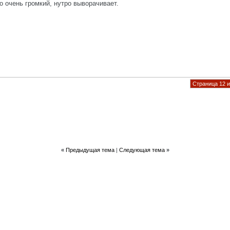
о очень громкий, нутро выворачивает.
Страница 12 и
«
Предыдущая тема
|
Следующая тема
»