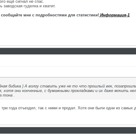
ого ещё сигнал не спас.
ть заводская гуделка и хватит.
 сообщайте мне с подробностями для статистики!
Информация-1
ная бибика ) А волгу ставить уже не то что прошлый век, позапрошлы
, хотя они конченные, с бумажными прокладками и их даже мочить нель
а тона .
к, три года отъездил, так с ними и продал. Хотя они были одни из самых