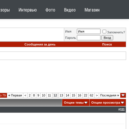
бзоры
Интервью
Фото
Видео
Магазин
Имя
Запомнить?
Пароль
Сообщения за день
Поиск
з 79
«
Первая
<
2
8
9
10
11
12
13
14
15
16
22
62
>
Последняя
»
Опции темы
Опции просмотра
#
111