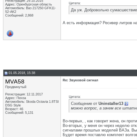
Регистрация: 29.10.2015
Цитата:
Адрес: Оренбургская область
Автомобиль: Ваз 217250 GFK11-
Да уж. Добровольно сумасшествие 
52-AK2
Сообщений: 2,868
А есть информация? Ресивер литров на 
01.05.2018, 15:38
MVA58
Re: Звуковой сигнал
Продвинутый
Регистрация: 12.11.2017
Цитата:
Адрес: Пенза
Автомобиль: Skoda Octavia 1.8TSI
Сообщение от
Uninstaller13
DSG Style
можно вопрос, а зачем все штатн
Возраст: 46
Сообщений: 5,131
Во-первых, , как говорит жена, он проти
Во-вторых, у меня он через неделю отк
сигналами прошлых моделей ВАЗа. Выб
Будет время поставлю комплект волгов