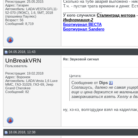
Сколько на тубе аварий выложено - ник
Регистрация: 25.05.2015
Адрес: Гагарин
Т.ч. - пустая трата времени и денег. Ес
Автомобиль: LADA VESTA GFL11-
__________________
52-070 (ЛЮКС), 1.6, 5МТ, 2018
У кого случился
Сталинград мотора
-
(прошивка Паулюс)
Информация-2
Возраст: 56
Сообщений: 8,719
Бортжурнал ВЕСТА
Бортжурнал Sandero
04.05.2018, 11:43
UnBreakVRN
Re: Звуковой сигнал
Пользователь
Регистрация: 19.02.2018
Цитата:
Адрес: Воронеж
Автомобиль: LADA Vesta 1,6 Luxe
Сообщение от
Dips
MMC, ГАЗ-31029, ГАЗ-69, Jeep
Соглашусь, далеко не самая ущерб
Grand Cherokee
еще и цена держится не маленькая
Сообщений: 82
заморачиваться взять Хеллу в дв
ну, хз-хз, волгодудки взял на кадилла
18.06.2018, 12:38