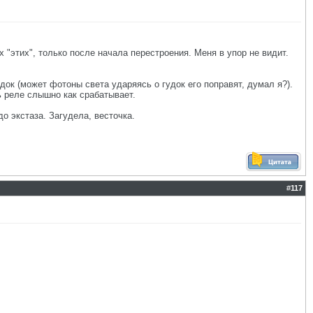
 "этих", только после начала перестроения. Меня в упор не видит.
ок (может фотоны света ударяясь о гудок его поправят, думал я?).
ь реле слышно как срабатывает.
о экстаза. Загудела, весточка.
#
117