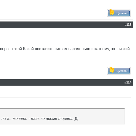
#
113
опрос такой.Какой поставить сигнал паралельно штатному,тон низкий
#
114
 на х.. менять - только время терять )))