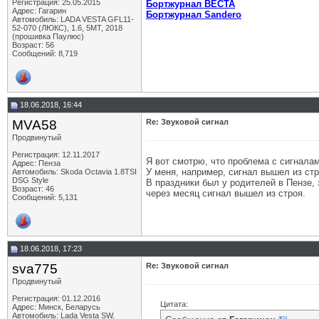
Регистрация: 25.05.2015
Бортжурнал ВЕСТА
Адрес: Гагарин
Бортжурнал Sandero
Автомобиль: LADA VESTA GFL11-
52-070 (ЛЮКС), 1.6, 5МТ, 2018
(прошивка Паулюс)
Возраст: 56
Сообщений: 8,719
18.06.2018, 16:44
MVA58
Re: Звуковой сигнал
Продвинутый
Регистрация: 12.11.2017
Я вот смотрю, что проблема с сигнала
Адрес: Пенза
У меня, например, сигнал вышел из ст
Автомобиль: Skoda Octavia 1.8TSI
DSG Style
В праздники был у родителей в Пензе, 
Возраст: 46
через месяц сигнал вышел из строя.
Сообщений: 5,131
18.06.2018, 17:23
sva775
Re: Звуковой сигнал
Продвинутый
Регистрация: 01.12.2016
Цитата:
Адрес: Минск, Беларусь
Автомобиль: Lada Vesta SW,