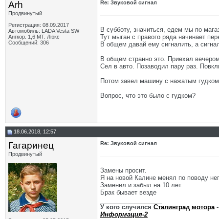
Arh
Re: Звуковой сигнал
Продвинутый
Регистрация: 08.09.2017
В субботу, значиться, едем мы по мага
Автомобиль: LADA Vesta SW
Тут мыган с правого ряда начинает пер
Ангкор. 1,6 MT. Люкс
Сообщений: 306
В общем давай ему сигналить, а сигнал
В общем странно это. Приехал вечером
Сел в авто. Позаводил пару раз. Повк
Потом завел машину с нажатым гудком 
Вопрос, что это было с гудком?
18.06.2018, 12:57
Гагаринец
Re: Звуковой сигнал
Продвинутый
Замены просит.
Я на новой Калине менял по поводу не
Заменил и забыл на 10 лет.
Брак бывает везде
__________________
У кого случился
Сталинград мотора
-
Информация-2