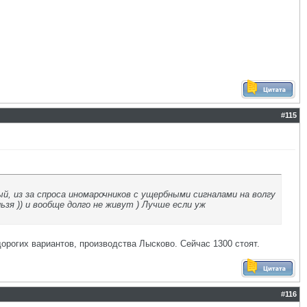
#
115
й, из за спроса иномарочников с ущербными сигналами на волгу
зя )) и вообще долго не живут ) Лучше если уж
 дорогих вариантов, производства Лысково. Сейчас 1300 стоят.
#
116