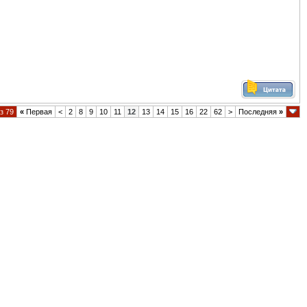
з 79
«
Первая
<
2
8
9
10
11
12
13
14
15
16
22
62
>
Последняя
»