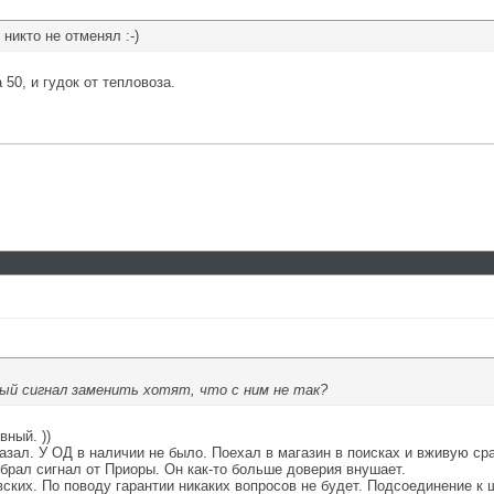
никто не отменял :-)
50, и гудок от тепловоза.
ый сигнал заменить хотят, что с ним не так?
вный. ))
азал. У ОД в наличии не было. Поехал в магазин в поисках и вживую ср
рал сигнал от Приоры. Он как-то больше доверия внушает.
ских. По поводу гарантии никаких вопросов не будет. Подсоединение к 