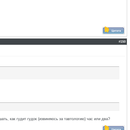
#
150
шать, как гудит гудок (извиняюсь за тавтологию) час или два?