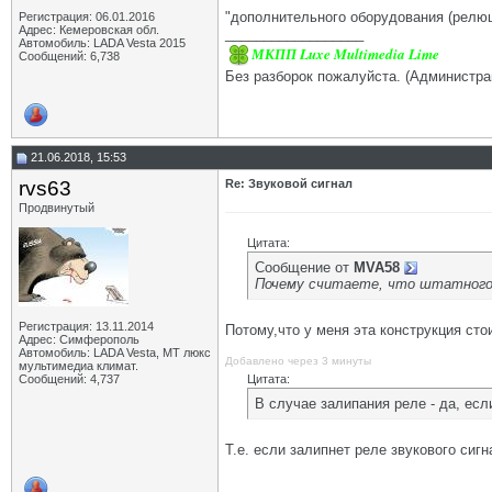
"дополнительного оборудования (релюше
Регистрация: 06.01.2016
Адрес: Кемеровская обл.
__________________
Автомобиль: LADA Vesta 2015
МКПП Luxe Multimedia Lime
Сообщений: 6,738
Без разборок пожалуйста. (Администра
21.06.2018, 15:53
rvs63
Re: Звуковой сигнал
Продвинутый
Цитата:
Сообщение от
MVA58
Почему считаете, что штатного
Регистрация: 13.11.2014
Потому,что у меня эта конструкция сто
Адрес: Симферополь
Автомобиль: LADA Vesta, МТ люкс
Добавлено через 3 минуты
мультимедиа климат.
Сообщений: 4,737
Цитата:
В случае залипания реле - да, есл
Т.е. если залипнет реле звукового сиг