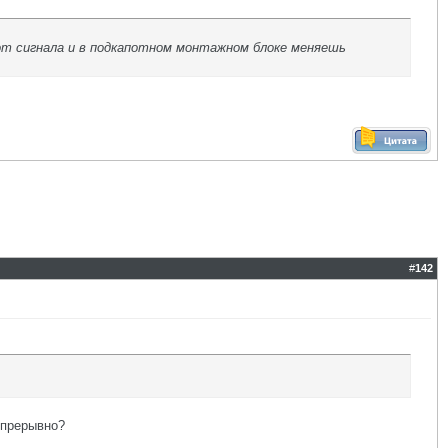
 от сигнала и в подкапотном монтажном блоке меняешь
#
142
епрерывно?