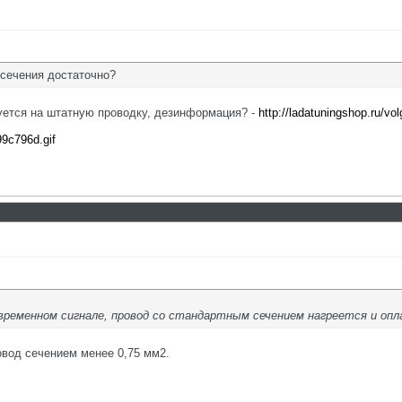
 сечения достаточно?
уется на штатную проводку, дезинформация? -
http://ladatuningshop.ru/vo
99c796d.gif
временном сигнале, провод со стандартным сечением нагреется и оп
овод сечением менее 0,75 мм2.