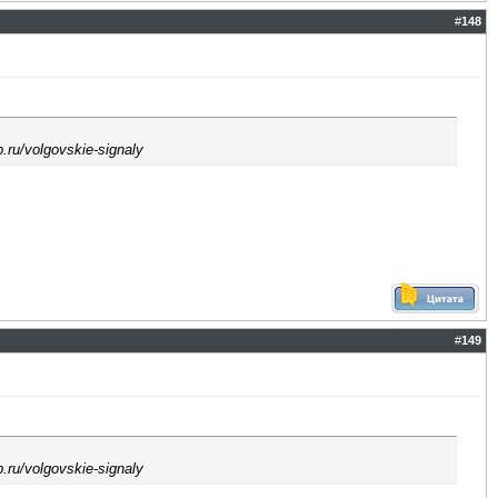
#
148
p.ru/volgovskie-signaly
#
149
p.ru/volgovskie-signaly