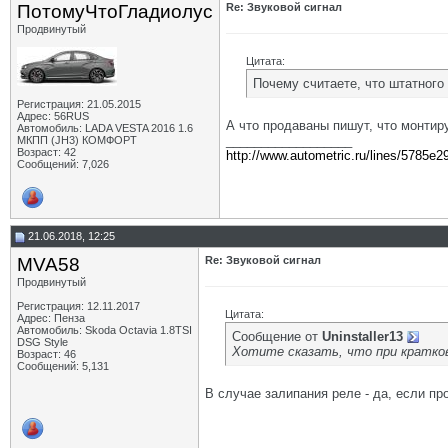
ПотомуЧтоГладиолус
Re: Звуковой сигнал
Продвинутый
Цитата:
Почему считаете, что штатного
Регистрация: 21.05.2015
Адрес: 56RUS
А что продаваны пишут, что монтир
Автомобиль: LADA VESTA 2016 1.6
__________________
МКПП (JH3) КОМФОРТ
Возраст: 42
http://www.autometric.ru/lines/5785e2
Сообщений: 7,026
21.06.2018, 12:25
MVA58
Re: Звуковой сигнал
Продвинутый
Регистрация: 12.11.2017
Цитата:
Адрес: Пенза
Автомобиль: Skoda Octavia 1.8TSI
Сообщение от
Uninstaller13
DSG Style
Хотите сказать, что при кратко
Возраст: 46
Сообщений: 5,131
В случае залипания реле - да, если пр