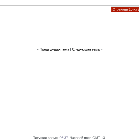
Страница 15 из 
«
Предыдущая тема
|
Следующая тема
»
Текущее время:
06:37
. Часовой пояс GMT +3.