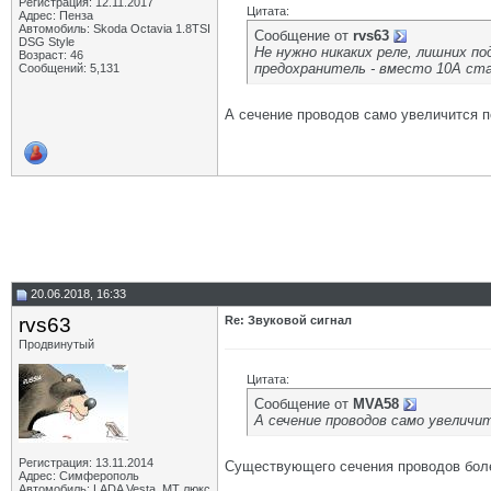
Регистрация: 12.11.2017
Цитата:
Адрес: Пенза
Автомобиль: Skoda Octavia 1.8TSI
Сообщение от
rvs63
DSG Style
Не нужно никаких реле, лишних п
Возраст: 46
предохранитель - вместо 10А ста
Сообщений: 5,131
А сечение проводов само увеличится 
20.06.2018, 16:33
rvs63
Re: Звуковой сигнал
Продвинутый
Цитата:
Сообщение от
MVA58
А сечение проводов само увеличи
Регистрация: 13.11.2014
Существующего сечения проводов более
Адрес: Симферополь
Автомобиль: LADA Vesta, МТ люкс