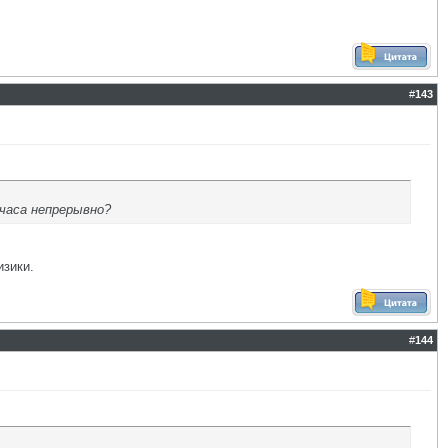
#
143
 часа непрерывно?
изики.
#
144