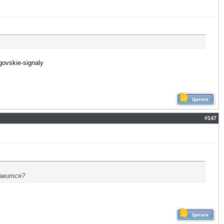
lgovskie-signaly
#
147
лавится?