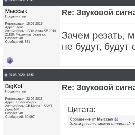
Мыссык
Re: Звуковой сигн
Продвинутый
Регистрация: 18.09.2019
Адрес: Тула
Автомобиль: LADA Vesta SE 2019.
Зачем резать, 
21129. Механика. Базовая.
Возраст: 48
Сообщений: 531
не будут, будут 
29.03.2020, 18:51
BigKot
Re: Звуковой сигн
Продвинутый
Регистрация: 22.02.2016
Адрес: Новосибирск
Автомобиль: СВ Кросс 1.8АМТ
Цитата:
Люкс ММ
Возраст: 48
Сообщений: 10,097
Сообщение от
Мыссык
Зачем резать, можно штатный ост