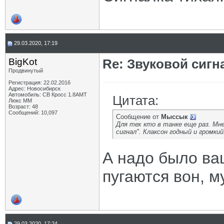
29.03.2020, 17:19
BigKot
Re: Звуковой сигн
Продвинутый
Регистрация: 22.02.2016
Адрес: Новосибирск
Автомобиль: СВ Кросс 1.8АМТ
Цитата:
Люкс ММ
Возраст: 48
Сообщений: 10,097
Сообщение от
Мыссык
Для тех кто в танке еще раз. Мне
сигнал". Клаксон годный и громкий
А надо было ващ
пугаются вон, 
29.03.2020, 17:24