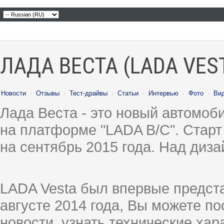
ЛАДА ВЕСТА (LADA VES
Новости
·
Отзывы
·
Тест-драйвы
·
Статьи
·
Интервью
·
Фото
·
Ви
Лада Веста - это новый автомо
на платформе "LADA B/C". Старт
на сентябрь 2015 года. Над диз
LADA Vesta был впервые предст
августе 2014 года, Вы можете п
новости, узнать технические ха