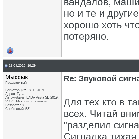
вандалов, машин
но и те и други
хорошо хоть что
потеряно.
29.03.2020, 16:29
Мыссык
Re: Звуковой сигн
Продвинутый
Регистрация: 18.09.2019
Адрес: Тула
Автомобиль: LADA Vesta SE 2019.
Для тех кто в т
21129. Механика. Базовая.
Возраст: 48
Сообщений: 531
всех. Читай вни
"разделил сигна
Сигналка тихая.