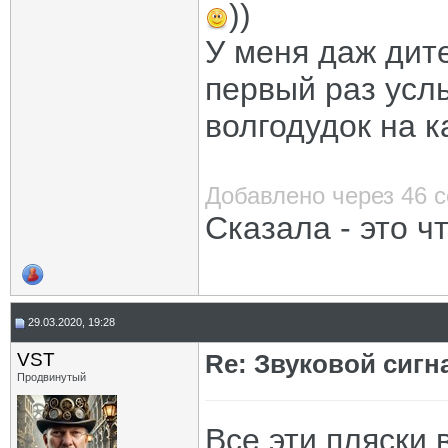
))
У меня даж дите
первый раз усл
волгодудок на 
Добавлено через 46 
Сказала - это ч
29.03.2020, 19:28
VST
Re: Звуковой сигн
Продвинутый
Все эти пляски 