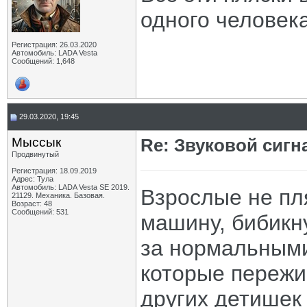
одного человека
Регистрация: 26.03.2020
Автомобиль: LADA Vesta
Сообщений: 1,648
29.03.2020, 19:45
Мыссык
Re: Звуковой сигн
Продвинутый
Регистрация: 18.09.2019
Адрес: Тула
Автомобиль: LADA Vesta SE 2019.
Взрослые не пл
21129. Механика. Базовая.
Возраст: 48
Сообщений: 531
машину, бибикну
за нормальными
которые пережи
других детишек 