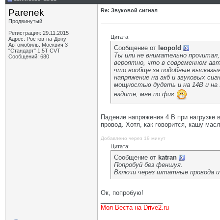
Parenek
Re: Звуковой сигнал
Продвинутый
Регистрация: 29.11.2015
Цитата:
Адрес: Ростов-на-Дону
Автомобиль: Москвич 3
Сообщение от
leopold
"Стандарт" 1,5Т CVT
Ты или не внимательно прочитал, 
Сообщений: 680
вероятно, что в современном авт
что вообще за подобные высказыв
напряжение на акб и звуковых си
мощностью дудеть и на 14В и на 1
ездите, мне по фиг.
Падение напряжения 4 В при нагрузке в
провод. Хотя, как говорится, кашу мас
Добавлено через 19 минут
Цитата:
Сообщение от
katran
Попробуй без феншуя.
Включи через штатные провода и
Ок, попробую!
__________________
Моя Веста на Drive2.ru