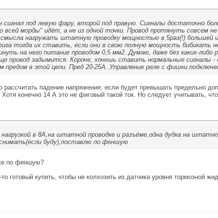
 сигнал под левую фару, второй под правую. Сигналы достаточно бол
о всей морды" идёт, а не из одной точки. Провод протянуть совсем не
смысла нагружать штатную проводку мощностью в 5раз(!) большей и 
 фига тогда их ставить, если они в свою полную мощность бибикать н
инуть на него питание проводом 0,5 мм2. Думаю, даже без каких-либо
бще провод задымится. Короче, хочешь ставить нормальные сигналы - 
м предом в этой цепи. Пред 20-25А. Управление реле с фишки подключ
 рассчитать падение напряжения, если будет превышать предельно допу
 Хотя конечно 14 А это не фиговый такой ток. Но следует учитывать, чт
й нагрузкой в 8А,на штатной проводке и разъёме,одна дудка на штатн
 снимать(если буду),поставлю по феншую
вке по феншую?
то готовый купить, чтобы не колхозить из датчика уровня тормозной жидк