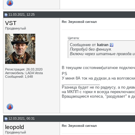
11.03.2021, 12:25
VST
Re: Звуковой сигнал
Продвинутый
Цитата:
Сообщение от
katran
Попробуй без феншуя.
Включи через штатные провода и
В текущем состоянии(штатное подключе
Регистрация: 26.03.2020
Автомобиль: LADA Vesta
PS
Сообщений: 1,648
У меня 8А ток на дудках,а на волговск
__________________
Разница будет не по радиусу, а по диам
на МКПП с горки я всегда переключаюсь
Вращающиеся колеса, "раздувает" в ди
12.03.2021, 00:31
leopold
Re: Звуковой сигнал
Продвинутый