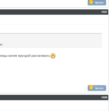
#
587
цы.
зницы-зачем ерундой раскачивать
#
588