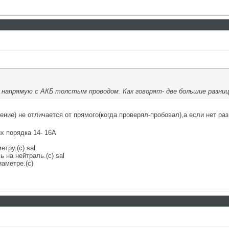
 напрямую с АКБ толстым проводом. Как говорят- две большие разни
ние) не отличается от прямого(когда проверял-пробовал),а если нет ра
их порядка 14- 16А
етру.(с) sal
 на нейтраль.(с) sal
аметре.(с)