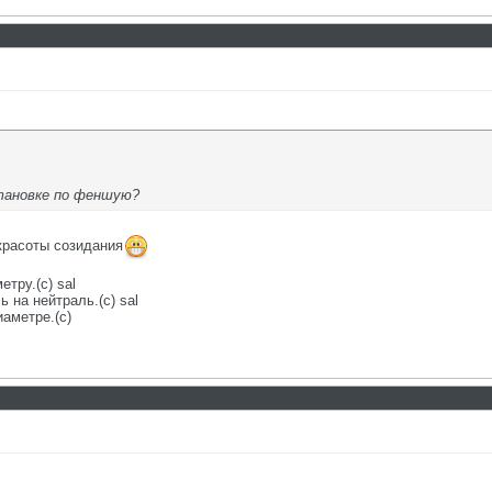
становке по феншую?
красоты созидания
етру.(с) sal
 на нейтраль.(с) sal
аметре.(с)