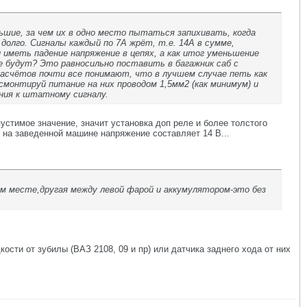
ьшие, за чем их в одно место пытаться запихивать, когда
 долго. Сигналы каждый по 7А жрёт, т.е. 14А в сумме,
иметь падение напряжение в цепях, а как итог уменьшение
е будут? Это равносильно поставить в багажник саб с
 расчётов почти все понимают, что в лучшем случае петь как
смонтируй питание на них проводом 1,5мм2 (как минимум) и
ения к штатному сигналу.
стимое значение, значит установка доп реле и более толстого
о на заведенной машине напряжение составляет 14 В...
ом месте,другая между левой фарой и аккумулятором-это без
ости от зубилы (ВАЗ 2108, 09 и пр) или датчика заднего хода от них