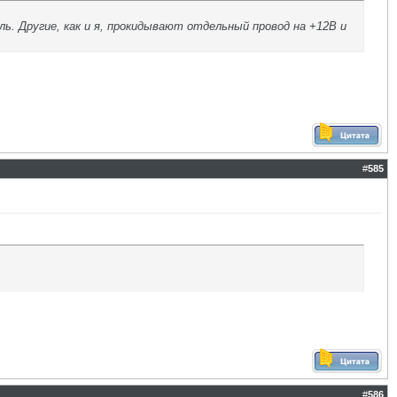
. Другие, как и я, прокидывают отдельный провод на +12В и
#
585
#
586