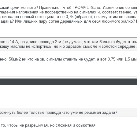
какой цели меняете? Правильно - чтоб ГРОМЧЕ было. Увеличение сечен
адения напряжения не посредственно на сигналах и, соответственно, 
 сигналов полный потенциал, а не 0,75 (образно), почему этим не восп
 задача? Или лишних пару сотен деревянных для себя любимого жалко?
ке в 14 А, на длине провода 2 м (не думаю, что там больше) будет в то
, кашу маслом не испортишь, но и о здравом смысле и золотой середине 
но, 50мм2 ни кто на зв. сигналы ставить не будет, а вот 0,75 или 1,5 мм
рокинуть более толстые провода -это уже не решимая задача?
е то, чтобы не разрешимая, но сложная и ссыкотная.