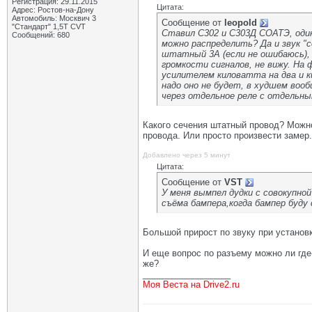
Регистрация: 29.11.2015
Цитата:
Адрес: Ростов-на-Дону
Автомобиль: Москвич 3
Сообщение от
leopold
"Стандарт" 1,5Т CVT
Ставил С302 и С303Д СОАТЭ, один
Сообщений: 680
можно распределить? Да и звук "с
штатный 3А (если не ошибаюсь), 
громкости сигналов, не вижу. На
усилителем киловатта на два и к
надо оно не будет, в худшем воо
через отдельное реле с отдельны
Какого сечения штатный провод? Можно
провода. Или просто произвести замер.
Добавлено через 5 минут
Цитата:
Сообщение от
VST
У меня вымпел дудки с совокупно
съёма бампера,когда бампер буду
Большой прирост по звуку при устано
И еще вопрос по разъему можно ли где-
же?
__________________
Моя Веста на Drive2.ru