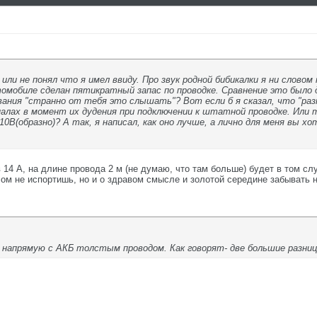
или не понял что я имел ввиду. Про звук родной бибикалки я ни словом
омобиле сделан пятикратный запас по проводке. Сравнение это было д
ания "странно от тебя это слышать"? Вот если б я сказал, что "раз
гналах в момент их дудения при подключении к штатной проводке. Или
0В(образно)? А так, я написал, как оно лучше, а лично для меня вы х
 14 А, на длине провода 2 м (не думаю, что там больше) будет в том сл
лом не испортишь, но и о здравом смысле и золотой середине забывать н
 напрямую с АКБ толстым проводом. Как говорят- две большие разни