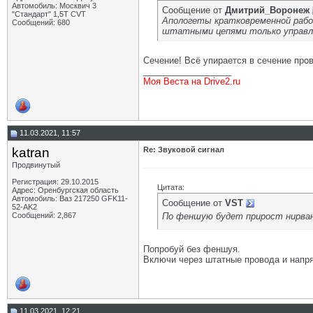
Автомобиль: Москвич 3
Сообщение от
Дмитрий_Воронеж
"Стандарт" 1,5Т CVT
Апологеты кратковременной работ
Сообщений: 680
штатными цепями только управля
Сечение! Всё упирается в сечение про
__________________
Моя Веста на Drive2.ru
11.03.2021, 11:57
katran
Re: Звуковой сигнал
Продвинутый
Регистрация: 29.10.2015
Цитата:
Адрес: Оренбургская область
Автомобиль: Ваз 217250 GFK11-
Сообщение от
VST
52-AK2
По феншую будет прирост нирва
Сообщений: 2,867
Попробуй без феншуя.
Включи через штатные провода и напр
11.03.2021, 12:21