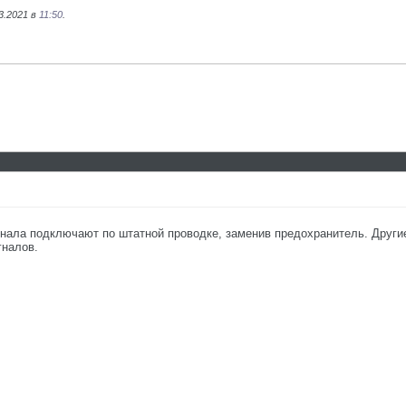
3.2021 в
11:50
.
нала подключают по штатной проводке, заменив предохранитель. Другие
гналов.