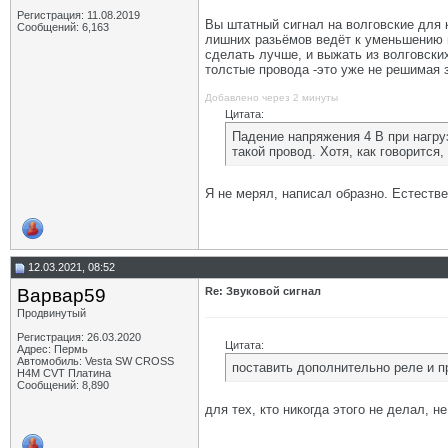
Регистрация: 11.08.2019
Вы штатный сигнал на волговские для 
Сообщений: 6,163
лишних разьёмов ведёт к уменьшению п
сделать лучше, и выжать из волговских
толстые провода -это уже не решимая
Добавлено через 2 минуты
Цитата:
Падение напряжения 4 В при нагруз
такой провод. Хотя, как говорится
Я не мерял, написал образно. Естествен
12.03.2021, 08:52
Варвар59
Re: Звуковой сигнал
Продвинутый
Регистрация: 26.03.2020
Цитата:
Адрес: Пермь
Автомобиль: Vesta SW CROSS
поставить дополнительно реле и п
H4M CVT Платина
Сообщений: 8,890
для тех, кто никогда этого не делал, н