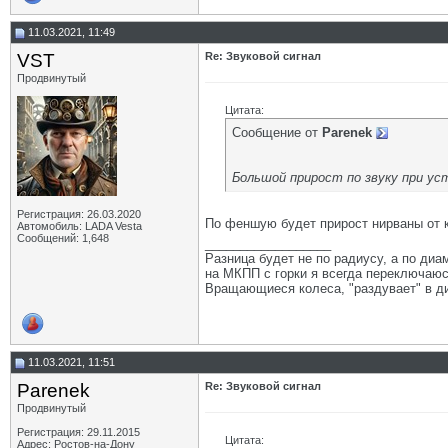
11.03.2021, 11:49
VST
Re: Звуковой сигнал
Продвинутый
Цитата:
Сообщение от
Parenek
Большой прирост по звуку при у
Регистрация: 26.03.2020
По феншую будет прирост нирваны от 
Автомобиль: LADA Vesta
Сообщений: 1,648
__________________
Разница будет не по радиусу, а по диам
на МКПП с горки я всегда переключаюсь
Вращающиеся колеса, "раздувает" в ди
11.03.2021, 11:51
Parenek
Re: Звуковой сигнал
Продвинутый
Регистрация: 29.11.2015
Цитата:
Адрес: Ростов-на-Дону