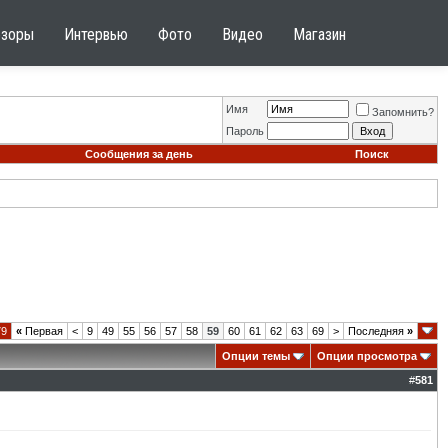
бзоры
Интервью
Фото
Видео
Магазин
Имя
Запомнить?
Пароль
Сообщения за день
Поиск
79
«
Первая
<
9
49
55
56
57
58
59
60
61
62
63
69
>
Последняя
»
Опции темы
Опции просмотра
#
581