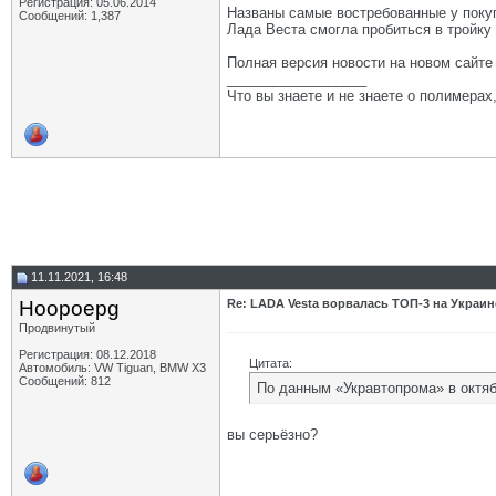
Регистрация: 05.06.2014
Названы самые востребованные у покуп
Сообщений: 1,387
Лада Веста смогла пробиться в тройку
Полная версия новости на новом сайт
__________________
Что вы знаете и не знаете о полимерах
11.11.2021, 16:48
Hoopoepg
Re: LADA Vesta ворвалась ТОП-3 на Украин
Продвинутый
Регистрация: 08.12.2018
Цитата:
Автомобиль: VW Tiguan, BMW X3
Сообщений: 812
По данным «Укравтопрома» в октяб
вы серьёзно?