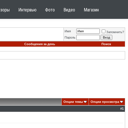
бзоры
Интервью
Фото
Видео
Магазин
Имя
Запомнить?
Пароль
Сообщения за день
Поиск
Опции темы
Опции просмотра
#
1