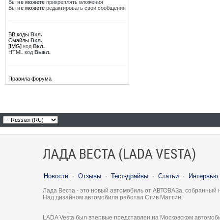
Вы
не можете
прикреплять вложения
Вы
не можете
редактировать свои сообщения
BB коды
Вкл.
Смайлы
Вкл.
[IMG]
код
Вкл.
HTML код
Выкл.
Правила форума
ЛАДА ВЕСТА (LADA VESTA)
Новости
·
Отзывы
·
Тест-драйвы
·
Статьи
·
Интервью
Лада Веста - это новый автомобиль от АВТОВАЗа, собранный 
Над дизайном автомобиля работал Стив Маттин.
LADA Vesta был впервые представлен на Московском автомоби