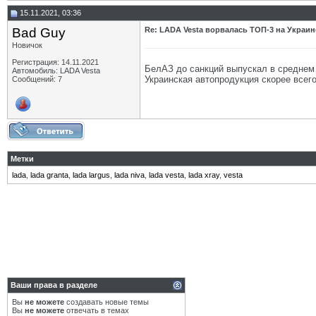
15.11.2021, 03:36
Bad Guy
Re: LADA Vesta ворвалась ТОП-3 на Украин
Новичок
Регистрация: 14.11.2021
БелАЗ до санкций выпускал в среднем 
Автомобиль: LADA Vesta
Украинская автопродукция скорее всег
Сообщений: 7
Метки
lada
,
lada granta
,
lada largus
,
lada niva
,
lada vesta
,
lada xray
,
vesta
Ваши права в разделе
Вы
не можете
создавать новые темы
Вы
не можете
отвечать в темах