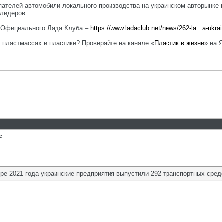
ателей автомобили локального производства на украинском авторынке в
 лидеров.
е Официального Лада Клуба –
https://www.ladaclub.net/news/262-la...a-ukra
, пластмассах и пластике? Проверяйте на канале «
Пластик в жизни
» на 
е
ре 2021 года украинские предприятия выпустили 292 транспортных сред