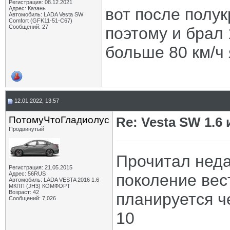
Регистрация: 08.12.2021
Адрес: Казань
вот после полук
Автомобиль: LADA Vesta SW
Comfort (GFK11-51-C67)
Сообщений: 27
поэтому и брал 
больше 80 км/ч 
12.01.2022, 13:57
ПотомуЧтоГладиолус
Re: Vesta SW 1.6 
Продвинутый
Прочитал неда
Регистрация: 21.05.2015
Адрес: 56RUS
поколение ве
Автомобиль: LADA VESTA 2016 1.6
МКПП (JH3) КОМФОРТ
Возраст: 42
планируется че
Сообщений: 7,026
10