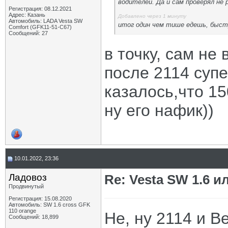
водителей. Да и сам проверял не р
Регистрация: 08.12.2021
Адрес: Казань
Добавлено через 1 минуту
Автомобиль: LADA Vesta SW
итог один чем тише едешь, быст
Comfort (GFK11-51-C67)
Сообщений: 27
в точку, сам не
после 2114 супе
казалось,что 15
ну его нафик))
10.01.2022, 23:36
Ладовоз
Re: Vesta SW 1.6 и
Продвинутый
Регистрация: 15.08.2020
Автомобиль: SW 1.6 cross GFK
110 orange
Не, ну 2114 и В
Сообщений: 18,899