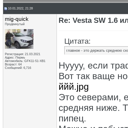
10.01.2022, 21:28
mig-quick
Re: Vesta SW 1.6 и
Продвинутый
Цитата:
главное - это держать среднюю ск
Регистрация: 21.03.2021
Адрес: Пермь
Автомобиль: GFK11-51-ХВ1
Нуууу, если тра
Возраст: 64
Сообщений: 6,716
Вот так ваще н
ййй.jpg
Это северами, е
средняя ниже. 
пипец.