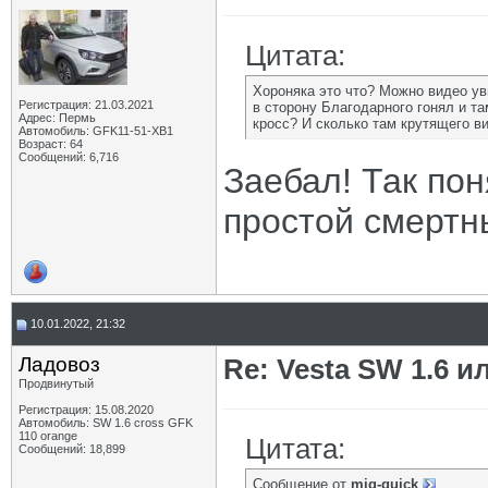
Цитата:
Хороняка это что? Можно видео уви
Регистрация: 21.03.2021
в сторону Благодарного гонял и та
Адрес: Пермь
кросс? И сколько там крутящего в
Автомобиль: GFK11-51-ХВ1
Возраст: 64
Сообщений: 6,716
Заебал! Так пон
простой смертн
10.01.2022, 21:32
Ладовоз
Re: Vesta SW 1.6 и
Продвинутый
Регистрация: 15.08.2020
Автомобиль: SW 1.6 cross GFK
110 orange
Цитата:
Сообщений: 18,899
Сообщение от
mig-quick