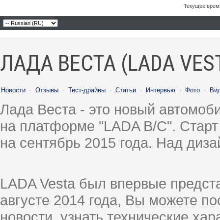
Текущее врем
ЛАДА ВЕСТА (LADA VES
Новости
·
Отзывы
·
Тест-драйвы
·
Статьи
·
Интервью
·
Фото
·
Ви
Лада Веста - это новый автомо
на платформе "LADA B/C". Старт
на сентябрь 2015 года. Над диз
LADA Vesta был впервые предст
августе 2014 года, Вы можете п
новости, узнать технические ха