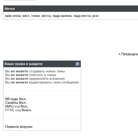
Метки
lada vesta
,
wtcc
,
гонки
,
веста
,
лада калина
,
лада веста
,
рскг
«
Предыдущ
Ваши права в разделе
Вы
не можете
создавать новые темы
Вы
не можете
отвечать в темах
Вы
не можете
прикреплять вложения
Вы
не можете
редактировать свои сообщения
BB коды
Вкл.
Смайлы
Вкл.
[IMG]
код
Вкл.
HTML код
Выкл.
Правила форума