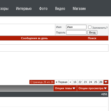
бзоры
Интервью
Фото
Видео
Магазин
Имя
Запомнить?
Пароль
Сообщения за день
Поиск
Страница 26 из 26
«
Первая
<
16
22
23
24
25
26
Опции темы
Опции просмотра
#
251