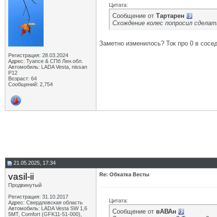
Цитата:
Сообщение от
Тартарен
Схождение колес попросил сделат
Заметно изменилось? Ток про 0 в сосе
Регистрация: 28.03.2024
Адрес: Туапсе & СПб Лен.обл.
Автомобиль: LADA Vesta, nissan
P12
Возраст: 64
Сообщений: 2,754
21.05.2025, 17:34
vasil-ii
Re: Обкатка Весты
Продвинутый
Регистрация: 31.10.2017
Цитата:
Адрес: Свердловская область
Автомобиль: LADA Vesta SW 1,6
Сообщение от
вАВАн
5МТ, Comfort (GFK11-51-000),