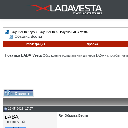
Лада Веста Клуб
>
Лада Веста
>
Покупка LADA Vesta
Обкатка Весты
Регистрация
Справка
Покупка LADA Vesta
Обсуждение официальных дилеров LADA и способы покуп
21.05.2025, 17:27
вАВАн
Re: Обкатка Весты
Продвинутый