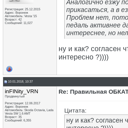
Аналогично езжу пок
прикасаться, а в е
Регистрация: 25.12.2015
Адрес: Воронеж
Проблем нет, пото
Автомобиль: Vesta '15
Возраст: 42
Сообщений: 11,027
педаль активнее д
интереснее, но нел
ну и как? согласен ч
интересно ?))))
10.01.2018, 10:37
inFINity_VRN
Re: Правильная ОБКА
Продвинутый
Регистрация: 12.06.2017
Адрес: Воронеж
Цитата:
Автомобиль: Skoda Octavia, Lada
Vesta SW 1.6 AMT
Возраст: 35
ну и как? согласен 
Сообщений: 6,355