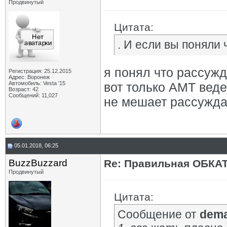
Продвинутый
Цитата:
. И если вы поняли 
я понял что рассужд
Регистрация: 25.12.2015
Адрес: Воронеж
Автомобиль: Vesta '15
вот только АМТ веде
Возраст: 42
Сообщений: 11,027
не мешает рассуждат
05.01.2018, 06:25
BuzzBuzzard
Re: Правильная ОБКА
Продвинутый
Цитата:
Сообщение от
dem