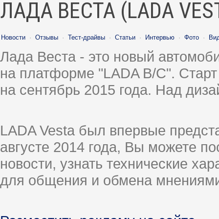
ЛАДА ВЕСТА (LADA VES
Новости
·
Отзывы
·
Тест-драйвы
·
Статьи
·
Интервью
·
Фото
·
Ви
Лада Веста - это новый автомо
на платформе "LADA B/C". Старт
на сентябрь 2015 года. Над диз
LADA Vesta был впервые предст
августе 2014 года, Вы можете п
новости, узнать технические ха
для общения и обмена мнениями