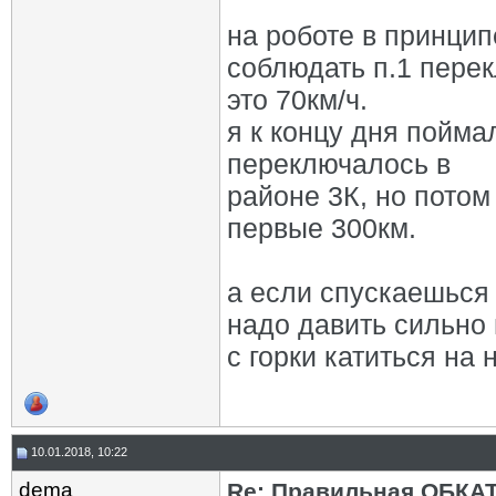
на роботе в принцип
соблюдать п.1 перек
это 70км/ч.
я к концу дня пойма
переключалось в
районе 3К, но потом
первые 300км.
а если спускаешься 
надо давить сильно 
с горки катиться на
10.01.2018, 10:22
dema
Re: Правильная ОБКА