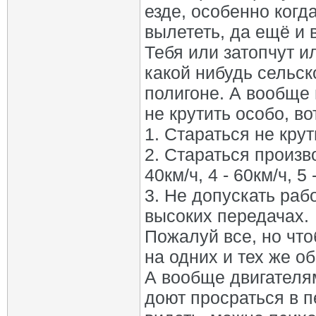
езде, особенно когд
вылететь, да ещё и в 
Тебя или затопчут и
какой нибудь сельск
полигоне. А вообще 
не крутить особо, во
1. Стараться не кру
2. Стараться произво
40км/ч, 4 - 60км/ч, 5 
3. Не допускать раб
высоких передачах.
Пожалуй все, но что
на одних и тех же об
А вообще двигателям
доют просраться в 