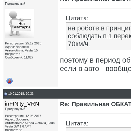
Продвинутый
Цитата:
на роботе в принцип
соблюдать п.1 перек
70км/ч.
Регистрация: 25.12.2015
Адрес: Воронеж
Автомобиль: Vesta '15
Возраст: 42
Сообщений: 11,027
поэтому в период об
если в авто - вообщ
10.01.2018, 10:33
inFINity_VRN
Re: Правильная ОБКА
Продвинутый
Регистрация: 12.06.2017
Адрес: Воронеж
Цитата:
Автомобиль: Skoda Octavia, Lada
Vesta SW 1.6 AMT
Возраст: 35