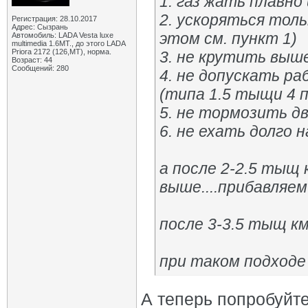
1. газ жать плавно 
2. ускоряться тол
Регистрация: 28.10.2017
Адрес: Сызрань
этом см. пункт 1)
Автомобиль: LADA Vesta luxe
multimedia 1.6MT., до этого LADA
Priora 2172 (126,MT), норма.
3. не крутить выш
Возраст: 44
Сообщений: 280
4. не допускать р
(типа 1.5 тыщи 4 п
5. не тормозить д
6. не ехать долго 
а после 2-2.5 тыщ
выше....прибавляе
после 3-3.5 тыщ к
при таком подходе
А теперь попробуйте