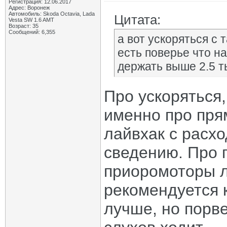
Регистрация: 12.06.2017
Адрес: Воронеж
Автомобиль: Skoda Octavia, Lada
Цитата:
Vesta SW 1.6 AMT
Возраст: 35
Сообщений: 6,355
а вот ускоряться с т
есть поверье что н
держать выше 2.5 т
Про ускоряться,
именно про пря
лайвхак с расхо
сведению. Про 
приоромоторы л
рекомендуется к
лучше, но порве