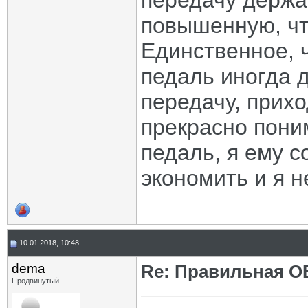
передачу держа
повышенную, чт
Единственное, ч
педаль иногда 
передачу, прихо
прекрасно пони
педаль, я ему с
экономить и я н
10.01.2018, 10:48
dema
Re: Правильная 
Продвинутый