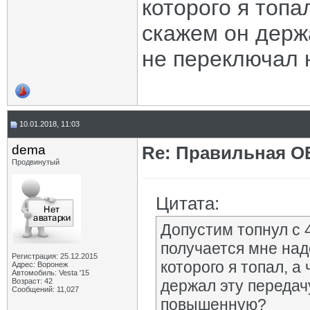
которого я топа
скажем он держа
не переключал
10.01.2018, 11:03
dema
Re: Правильная 
Продвинутый
Цитата:
Допустим топнул с 4
получается мне над
Регистрация: 25.12.2015
которого я топал, а
Адрес: Воронеж
Автомобиль: Vesta '15
Возраст: 42
держал эту передач
Сообщений: 11,027
повышенную?