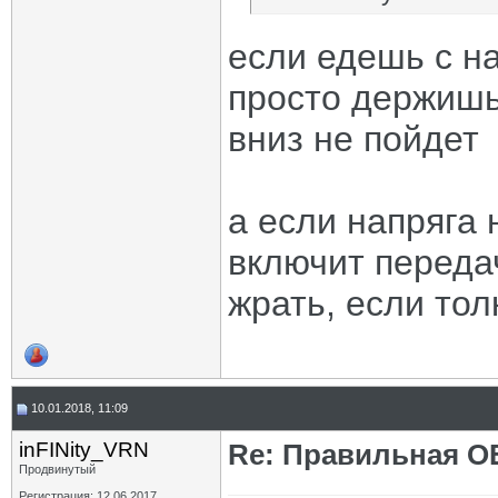
если едешь с на
просто держишь 
вниз не пойдет
а если напряга 
включит переда
жрать, если тол
10.01.2018, 11:09
inFINity_VRN
Re: Правильная 
Продвинутый
Регистрация: 12.06.2017