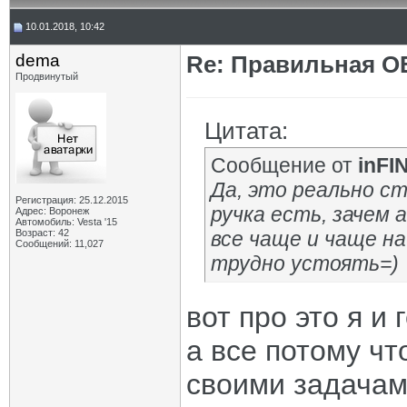
10.01.2018, 10:42
dema
Re: Правильная 
Продвинутый
Цитата:
Сообщение от
inFI
Да, это реально с
Регистрация: 25.12.2015
ручка есть, зачем 
Адрес: Воронеж
Автомобиль: Vesta '15
Возраст: 42
все чаще и чаще на
Сообщений: 11,027
трудно устоять=)
вот про это я и 
а все потому чт
своими задачами