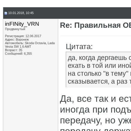
10.01.2018, 10:45
inFINity_VRN
Re: Правильная 
Продвинутый
Регистрация: 12.06.2017
Адрес: Воронеж
Автомобиль: Skoda Octavia, Lada
Цитата:
Vesta SW 1.6 AMT
Возраст: 35
Сообщений: 6,355
да, когда дергаешь
ехать в той или ино
на столько "в тему" 
сказывается, а раз 
Да, все так и ес
иногда при под
передачу, но уж