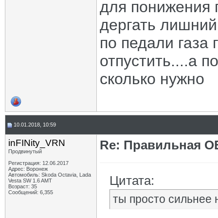
для понижения 
дергать лишний 
по педали газа г
отпустить....а 
сколько нужно
10.01.2018, 10:59
inFINity_VRN
Re: Правильная 
Продвинутый
Регистрация: 12.06.2017
Адрес: Воронеж
Автомобиль: Skoda Octavia, Lada
Цитата:
Vesta SW 1.6 AMT
Возраст: 35
Сообщений: 6,355
ты просто сильнее н