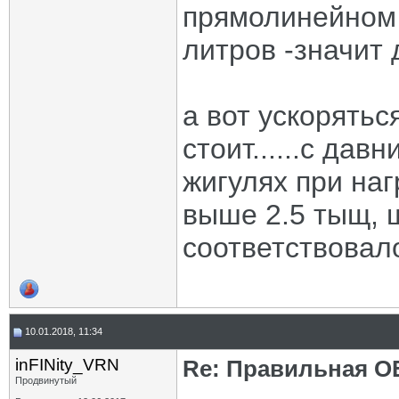
прямолинейном 
литров -значит 
а вот ускорятьс
стоит......с дав
жигулях при на
выше 2.5 тыщ, 
соответствовал
10.01.2018, 11:34
inFINity_VRN
Re: Правильная 
Продвинутый