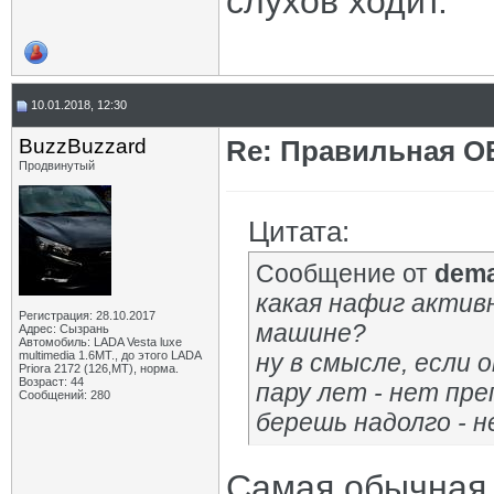
слухов ходит.
10.01.2018, 12:30
BuzzBuzzard
Re: Правильная 
Продвинутый
Цитата:
Сообщение от
dem
какая нафиг активн
Регистрация: 28.10.2017
машине?
Адрес: Сызрань
Автомобиль: LADA Vesta luxe
multimedia 1.6MT., до этого LADA
ну в смысле, если 
Priora 2172 (126,MT), норма.
Возраст: 44
пару лет - нет пр
Сообщений: 280
берешь надолго - н
Самая обычная 