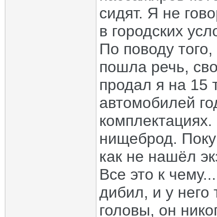
сидят. Я не гов
в городских усл
По поводу того, 
пошла речь, св
продал я на 15
автомобилей го
комплектациях.
нищеброд. Покуп
как не нашёл э
Все это к чему..
дибил, и у него 
головы, он ник