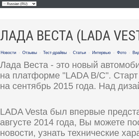
ЛАДА ВЕСТА (LADA VES
Новости
·
Отзывы
·
Тест-драйвы
·
Статьи
·
Интервью
·
Фото
·
Ви
Лада Веста - это новый автомо
на платформе "LADA B/C". Старт
на сентябрь 2015 года. Над диз
LADA Vesta был впервые предст
августе 2014 года, Вы можете п
новости, узнать технические ха