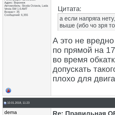
Адрес: Воронеж
Автомобиль: Skoda Octavia, Lada
Цитата:
Vesta SW 1.6 AMT
Возраст: 35
Сообщений: 6,355
а если напряга нету
выше (ибо чо зря то
А это не вредн
по прямой на 1
во время обкатк
допускать такого
плохо для двига
10.01.2018, 11:23
dema
Re: Правильная 