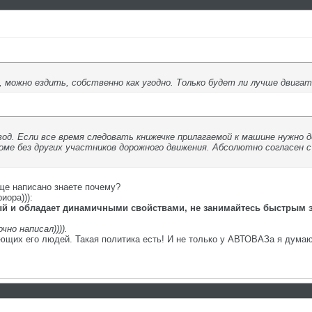
, можно ездить, собственно как угодно. Только будет ли лучше двига
од. Если все время следовать книжечке прилагаемой к машине нужно 
е без других участников дорожного движения. Абсолютно согласен с
еще написано знаете почему?
иора))):
й и обладает динамичными свойствами, не занимайтесь быстрым 
но написал)))).
ющих его людей. Такая политика есть! И не только у АВТОВАЗа я думаю