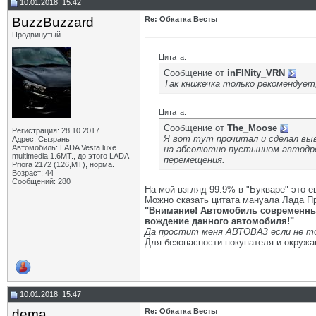
10.01.2018, 15:42
BuzzBuzzard
Re: Обкатка Весты
Продвинутый
Цитата:
Сообщение от
inFINity_VRN
Так книжечка только рекомендует
Цитата:
Сообщение от
The_Moose
Регистрация: 28.10.2017
Я вот тут прочитал и сделал выв
Адрес: Сызрань
Автомобиль: LADA Vesta luxe
на абсолютно пустынном автодром
multimedia 1.6MT., до этого LADA
перемещения.
Priora 2172 (126,MT), норма.
Возраст: 44
Сообщений: 280
На мой взгляд 99.9% в "Букваре" это 
Можно сказать цитата мануала Лада Пр
"Внимание! Автомобиль современны
вождение данного автомобиля!"
Да простит меня АВТОВАЗ если не точ
Для безопасности покупателя и окружа
10.01.2018, 15:47
dema
Re: Обкатка Весты