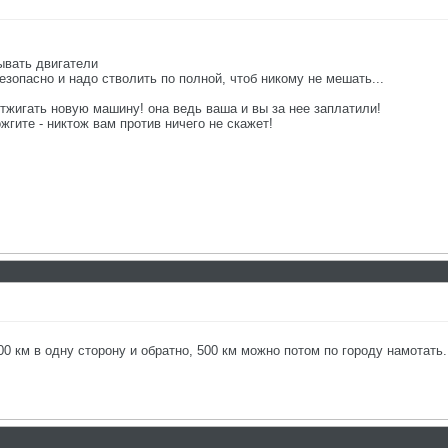
тывать двигатели
безопасно и надо стволить по полной, чтоб никому не мешать...
отжигать новую машину! она ведь ваша и вы за нее заплатили!
ожгите - никтож вам против ничего не скажет!
0 км в одну сторону и обратно, 500 км можно потом по городу намотать.