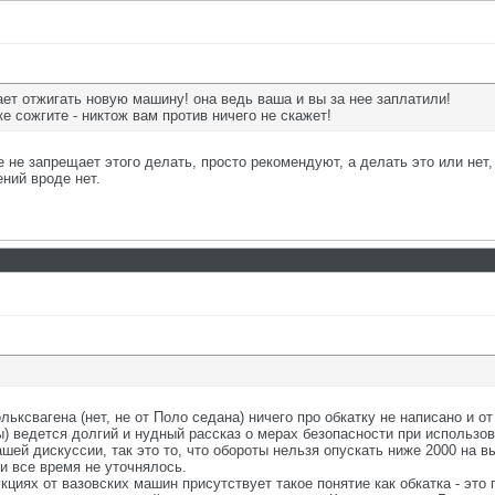
ает отжигать новую машину! она ведь ваша и вы за нее заплатили!
ке сожгите - никтож вам против ничего не скажет!
е не запрещает этого делать, просто рекомендуют, а делать это или не
ний вроде нет.
ьксвагена (нет, не от Поло седана) ничего про обкатку не написано и о
ы) ведется долгий и нудный рассказ о мерах безопасности при использов
шей дискуссии, так это то, что обороты нельзя опускать ниже 2000 на 
и все время не уточнялось.
кциях от вазовских машин присутствует такое понятие как обкатка - эт