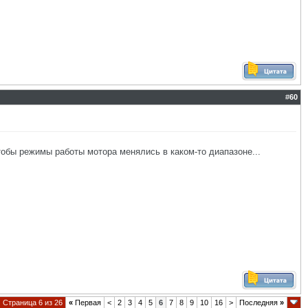
#
60
обы режимы работы мотора менялись в каком-то диапазоне...
Страница 6 из 26
«
Первая
<
2
3
4
5
6
7
8
9
10
16
>
Последняя
»