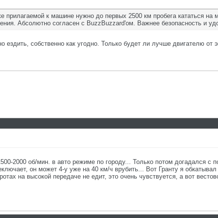
е прилагаемой к машине нужно до первых 2500 км пробега кататься на
ения. Абсолютно согласен с BuzzBuzzard'ом. Важнее безопасность и у
о ездить, собственно как угодно. Только будет ли лучше двигателю от э
500-2000 об/мин. в авто режиме по городу... Только потом догадался с 
еключает, он может 4-у уже на 40 км/ч врубить... Вот Гранту я обкатыва
отах на высокой передаче не едит, это очень чувствуется, а вот весто