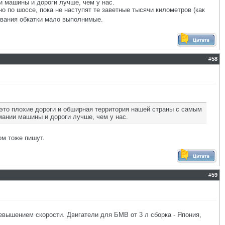
и машины и дороги лучше, чем у нас.
но по шоссе, пока не наступят те заветные тысячи километров (как
вания обкатки мало выполнимые.
#
58
- это плохие дороги и обширная территория нашей страны с самым
мании машины и дороги лучше, чем у нас.
ом тоже пишут.
#
59
ревышением скорости. Двигатели для БМВ от 3 л сборка - Япония,