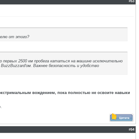
#
53
телю от этого?
до первых 2500 км пробега кататься на машине исключительно
 BuzzBuzzard'ом. Важнее безопасность и удобство
экстримальным вождением, пока полностью не освоите навыки
.
#
54