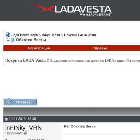
Лада Веста Клуб
>
Лада Веста
>
Покупка LADA Vesta
Обкатка Весты
Регистрация
Справка
Покупка LADA Vesta
Обсуждение официальных дилеров LADA и способы покуп
10.01.2018, 13:38
inFINity_VRN
Re: Обкатка Весты
Продвинутый