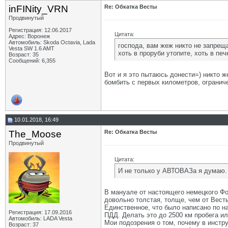
inFINity_VRN
Re: Обкатка Весты
Продвинутый
Регистрация: 12.06.2017
Цитата:
Адрес: Воронеж
Автомобиль: Skoda Octavia, Lada
господа, вам жеж никто не запрещ
Vesta SW 1.6 AMT
хоть в проруби утопите, хоть в печ
Возраст: 35
Сообщений: 6,355
Вот и я это пытаюсь донести=) никто ж
бомбить с первых километров, ограниче
10.01.2018, 16:49
The_Moose
Re: Обкатка Весты
Продвинутый
Цитата:
И не только у АВТОВАЗа я думаю.
В мануале от настоящего немецкого Фол
довольно толстая, толще, чем от Вест
Единственное, что было написано по на
Регистрация: 17.09.2016
ПДД. Делать это до 2500 км пробега ил
Автомобиль: LADA Vesta
Мои подозрения о том, почему в инстру
Возраст: 37