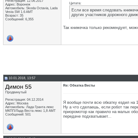
Регистрация: 12.06.2017
Цитата:
Адрес: Воронеж
Автомобиль: Skoda Octavia, Lada
Если все время следовать книжечк
Vesta SW 1.6 AMT
других участников дорожного движ
Возраст: 35
Сообщений: 6,355
Так книжечка только рекомендует, можн
10.01.2018, 13:57
Димон 55
Re: Обкатка Весты
Продвинутый
Регистрация: 04.12.2014
Я вообще почти всю обкатку ездил на 1
Адрес: Москва
Ну а что сделаешь, если робот так пер
Автомобиль: Лада Гранта люкс
МКПП/Лада Веста люкс 1,8 АМТ
приоромотор как правило на малых обор
Сообщений: 501
передаче подхватывает...