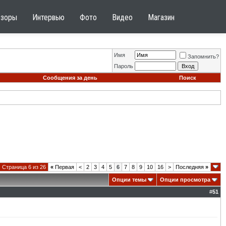
бзоры
Интервью
Фото
Видео
Магазин
Имя
Запомнить?
Пароль
Сообщения за день
Поиск
Страница 6 из 26
«
Первая
<
2
3
4
5
6
7
8
9
10
16
>
Последняя
»
Опции темы
Опции просмотра
#
51