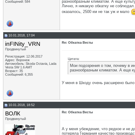
разнообразным климатом. А еще культу
Сообщений: 584
Лично, я никакую обкатку не соблюдал.
оказалось, 2500 км не так уж и мало
10.01.2018, 17:04
inFINity_VRN
Re: Обкатка Весты
Продвинутый
Регистрация: 12.06.2017
Цитата:
Адрес: Воронеж
Автомобиль: Skoda Octavia, Lada
Мои подозрения о том, почему в ин
Vesta SW 1.6 AMT
разнообразным климатом. А еще ку
Возраст: 35
Сообщений: 6,355
У меня в Шкоду очень расширено было н
10.01.2018, 18:52
ВОЛК
Re: Обкатка Весты
Продвинутый
А у меня убеждение, что редкое и не д
потеряла Германия качество производс