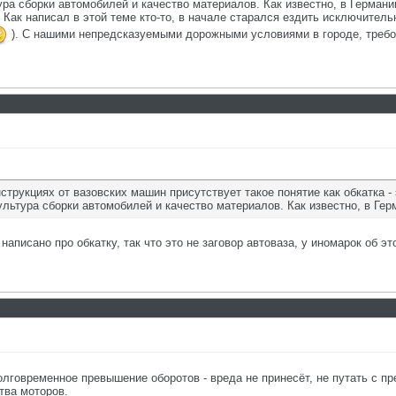
ра сборки автомобилей и качество материалов. Как известно, в Германи
 Как написал в этой теме кто-то, в начале старался ездить исключитель
). С нашими непредсказуемыми дорожными условиями в городе, требо
струкциях от вазовских машин присутствует такое понятие как обкатка 
льтура сборки автомобилей и качество материалов. Как известно, в Гер
аписано про обкатку, так что это не заговор автоваза, у иномарок об эт
олговременное превышение оборотов - вреда не принесёт, не путать с п
тва моторов.