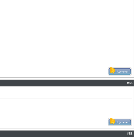
#
55
#
56