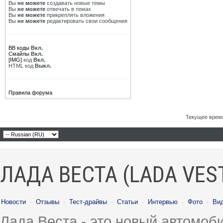
Вы
не можете
создавать новые темы
Вы
не можете
отвечать в темах
Вы
не можете
прикреплять вложения
Вы
не можете
редактировать свои сообщения
BB коды
Вкл.
Смайлы
Вкл.
[IMG]
код
Вкл.
HTML код
Выкл.
Правила форума
Текущее врем
ЛАДА ВЕСТА (LADA VES
Новости
·
Отзывы
·
Тест-драйвы
·
Статьи
·
Интервью
·
Фото
·
Ви
Лада Веста - это новый автомо